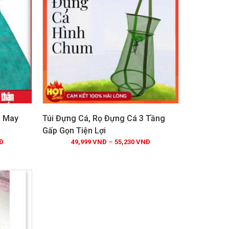
, May
Túi Đựng Cá, Rọ Đựng Cá 3 Tầng
Gấp Gọn Tiện Lợi
Đ
49,999
VNĐ
–
55,230
VNĐ
Xem chi tiết