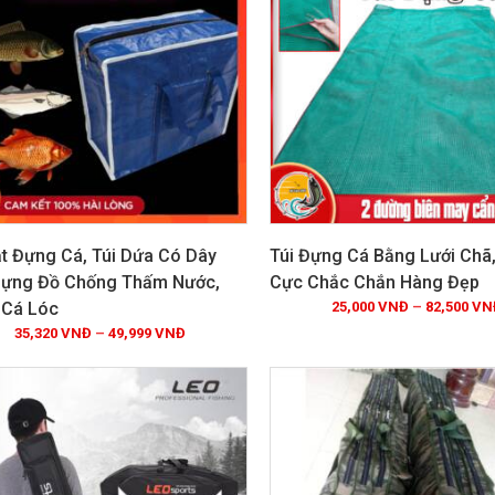
ạt Đựng Cá, Túi Dứa Có Dây
Túi Đựng Cá Bằng Lưới Chã
ựng Đồ Chống Thấm Nước,
Cực Chắc Chắn Hàng Đẹp
 Cá Lóc
25,000
VNĐ
–
82,500
VN
Xem chi tiết
Xem chi tiết
35,320
VNĐ
–
49,999
VNĐ
IÁ!
GIẢM GIÁ!