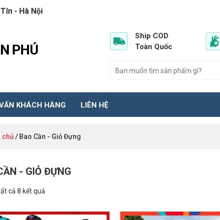
Tín - Hà Nội
Ship COD
ẦN PHÚ
Toàn Quốc
 VẤN KHÁCH HÀNG
LIÊN HỆ
 chủ
/ Bao Cần - Giỏ Đựng
CẦN - GIỎ ĐỰNG
tất cả 8 kết quả
GIẢM GIÁ!