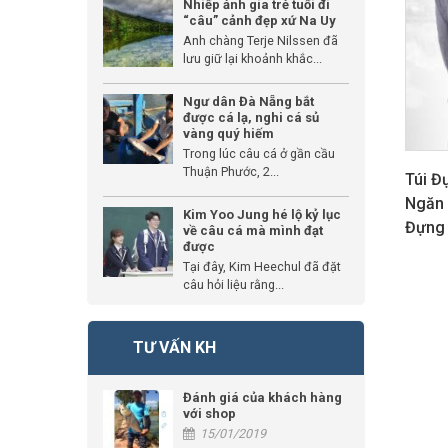
Nhiếp ảnh gia trẻ tuổi đi
“câu” cảnh đẹp xứ Na Uy
Anh chàng Terje Nilssen đã
lưu giữ lại khoảnh khắc...
Ngư dân Đà Nẵng bắt
được cá lạ, nghi cá sủ
vàng quý hiếm
Trong lúc câu cá ở gần cầu
Thuận Phước, 2...
Túi Đ
Ngăn 
Kim Yoo Jung hé lộ kỷ lục
Đựng 
về câu cá mà mình đạt
được
Tại đây, Kim Heechul đã đặt
câu hỏi liệu rằng...
TƯ VẤN KH
Đánh giá của khách hàng
với shop
15/01/2019