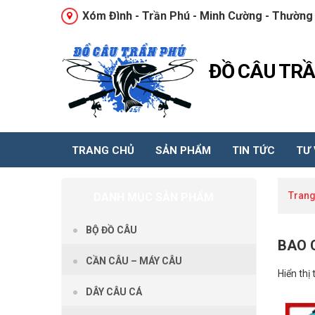
Xóm Đình - Trần Phú - Minh Cường - Thường 
ĐỒ CÂU TR
TRANG CHỦ
SẢN PHẨM
TIN TỨC
TƯ
Trang
DANH MỤC SẢN PHẨM
BỘ ĐỒ CÂU
BAO 
CẦN CÂU – MÁY CÂU
Hiển thị 
DÂY CÂU CÁ