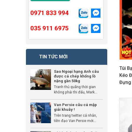
0971 833 994
035 911 6975
TIN TỨC MỚI
Túi B
Sao Ngoại hạng Anh câu
Kéo Đ
được cá chép khổng lồ
nặng gần 50kg
Đựng
Tranh thủ quãng thời gian
không phải thi đấu, Mark...
GIẢM G
Van Persie câu cá mập
giải khuây !
Trên trang twitter cá nhân,
tiền đạo Van Persie mới...