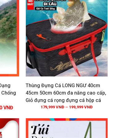
Dạng
Thùng Đựng Cá LONG NGƯ 40cm
p Chống
45cm 50cm 60cm đa năng cao cấp,
Giỏ đựng cá rọng đựng cá hộp cá
Xem chi tiết
00
VNĐ
179,999
VNĐ
–
199,999
VNĐ