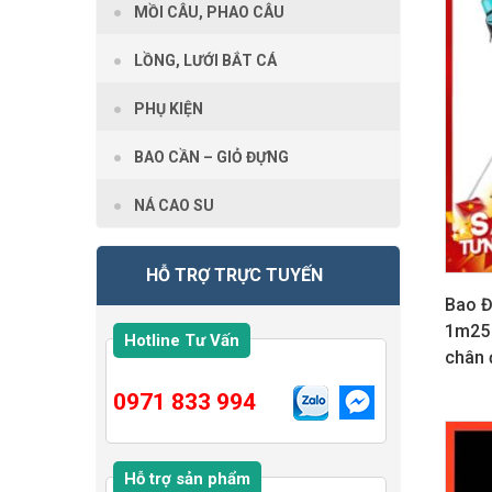
MỒI CÂU, PHAO CÂU
LỒNG, LƯỚI BẮT CÁ
PHỤ KIỆN
BAO CẦN – GIỎ ĐỰNG
NÁ CAO SU
HỖ TRỢ TRỰC TUYẾN
Bao Đ
1m25 
Hotline Tư Vấn
chân
0971 833 994
GIẢM G
Hỗ trợ sản phẩm