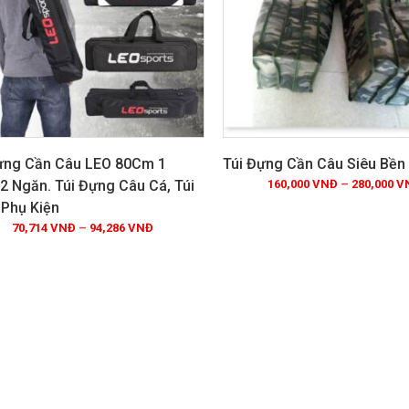
ựng Cần Câu LEO 80Cm 1
Túi Đựng Cần Câu Siêu Bền
2 Ngăn. Túi Đựng Câu Cá, Túi
160,000
VNĐ
–
280,000
V
Phụ Kiện
Xem chi tiết
Xem chi tiết
70,714
VNĐ
–
94,286
VNĐ