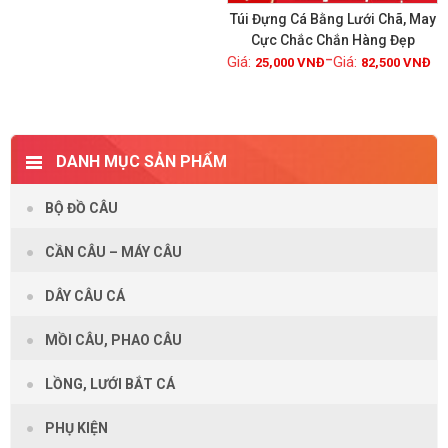
Túi Đựng Cá Bằng Lưới Chã, May
Cực Chắc Chắn Hàng Đẹp
–
25,000
VNĐ
82,500
VNĐ
Xem chi tiết
DANH MỤC SẢN PHẨM
BỘ ĐỒ CÂU
CẦN CÂU – MÁY CÂU
DÂY CÂU CÁ
MỒI CÂU, PHAO CÂU
LỒNG, LƯỚI BẮT CÁ
PHỤ KIỆN