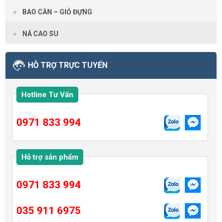
BAO CẦN – GIỎ ĐỰNG
NÁ CAO SU
HỖ TRỢ TRỰC TUYẾN
Hotline Tư Vấn
0971 833 994
Hỗ trợ sản phẩm
0971 833 994
035 911 6975