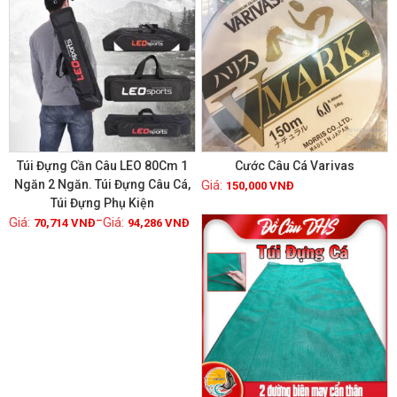
Túi Đựng Cần Câu LEO 80Cm 1
Cước Câu Cá Varivas
Ngăn 2 Ngăn. Túi Đựng Câu Cá,
150,000
VNĐ
Túi Đựng Phụ Kiện
Xem chi tiết
Xem chi tiết
–
GIẢM GIÁ!
70,714
VNĐ
94,286
VNĐ