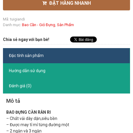
ĐẶT HÀNG NHANH
Mã:
tuigiandi
Danh mục:
Bao Cần - Giỏ Đựng
,
Sản Phẩm
Chia sẻ ngay với bạn bè!
Đặc tính sản phẩm
Hướng dẫn sử dụng
Đánh giá (0)
Mô tả
BAO ĐỰNG CẦN RẰN RI
– Chất vải dày dặn,siêu bền
– Được may tỉ mỉ từng đường một
– 2 ngăn và 3 ngăn