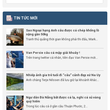
TIN TỨC MỚI
Sao Ngoại hạng Anh câu được cá chép khổng lồ
nặng gần 50kg
Tranh thủ quãng thời gian không phải thi đấu, Mark...
Van Persie câu cá mập giải khuây !
Trên trang twitter cá nhân, tiền đạo Van Persie mới...
Nhiếp ảnh gia trẻ tuổi đi “câu” cảnh đẹp xứ Na Uy
Anh chàng Terje Nilssen đã lưu giữ lại khoảnh khắc...
Ngư dân Đà Nẵng bắt được cá lạ, nghi cá sủ vàng
quý hiếm
Trong lúc câu cá ở gần cầu Thuận Phước, 2...