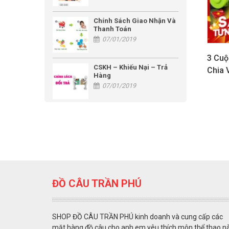
Chính Sách Giao Nhận Và
Thanh Toán
07/01/2019
3 Cuộ
CSKH – Khiếu Nại – Trả
Chia 
Hàng
07/01/2019
ĐỒ CÂU TRẦN PHÚ
SHOP ĐỒ CÂU TRẦN PHÚ kinh doanh và cung cấp các
mặt hàng đồ câu cho anh em yêu thích môn thể thao n