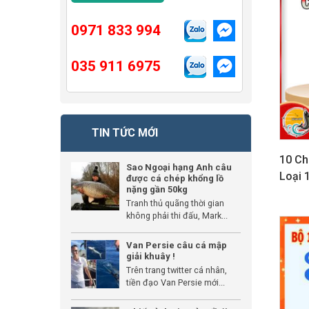
0971 833 994
035 911 6975
TIN TỨC MỚI
10 Ch
Sao Ngoại hạng Anh câu
Loại 
được cá chép khổng lồ
nặng gần 50kg
Tranh thủ quãng thời gian
không phải thi đấu, Mark...
GIẢM G
Van Persie câu cá mập
giải khuây !
Trên trang twitter cá nhân,
tiền đạo Van Persie mới...