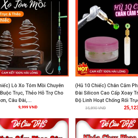
hiếc) Lò Xo Tóm Mồi Chuyên
(Hũ 10 Chiếc) Chân Cắm P
Buộc Trục, Thẻo Hỗ Trợ Cho
Đài Silicon Cao Cấp Xoay T
ơn, Câu Đài,….
Độ Linh Hoạt Chống Rối Trụ
Xem chi tiết
Xem chi tiết
9,999
VNĐ
25,12
35,890
VNĐ
IÁ!
GIẢM GIÁ!