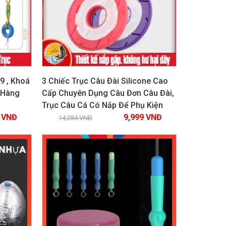
9 , Khoá
3 Chiếc Trục Câu Đài Silicone Cao
 Hàng
Cấp Chuyên Dụng Câu Đơn Câu Đài,
Trục Câu Cá Có Nắp Để Phụ Kiện
Xem chi tiết
0
VNĐ
9,999
VNĐ
14,284
VNĐ
GIẢM GIÁ!