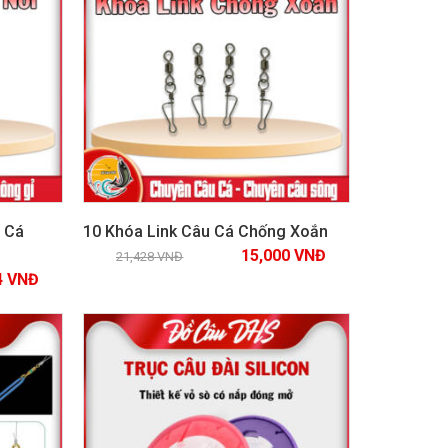
 Cá
10 Khóa Link Câu Cá Chống Xoắn
15,000
VNĐ
21,428
VNĐ
4
VNĐ
Xem chi tiết
GIẢM GIÁ!