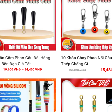
ân Cắm Phao Câu Đài Hàng
10 Khóa Chạy Phao Nổi Câu
1 Bền Đẹp Giá Tốt
Thép Chống Gỉ
19,600
VNĐ
–
24,400
VNĐ
15,48
Xem chi tiết
Xem chi tiết
22,120
VNĐ
IÁ!
GIẢM GIÁ!