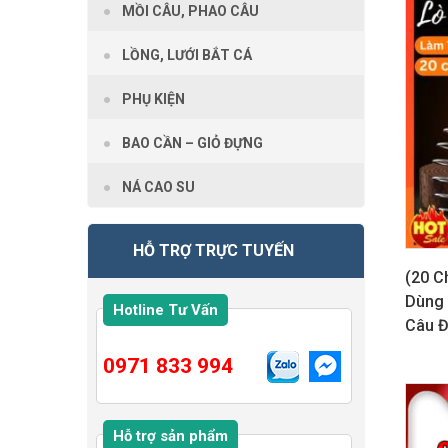
MỒI CÂU, PHAO CÂU
LỒNG, LƯỚI BẮT CÁ
PHỤ KIỆN
BAO CẦN – GIỎ ĐỰNG
NÁ CAO SU
HỖ TRỢ TRỰC TUYẾN
(20 C
Dùng 
Hotline Tư Vấn
Câu Đ
0971 833 994
GIẢM G
Hỗ trợ sản phẩm