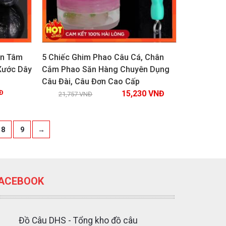
ên Tâm
5 Chiếc Ghim Phao Câu Cá, Chân
Xước Dây
Cắm Phao Săn Hàng Chuyên Dụng
Câu Đài, Câu Đơn Cao Cấp
Xem chi tiết
Đ
15,230
VNĐ
21,757
VNĐ
8
9
→
ACEBOOK
Đồ Câu DHS - Tổng kho đồ câu