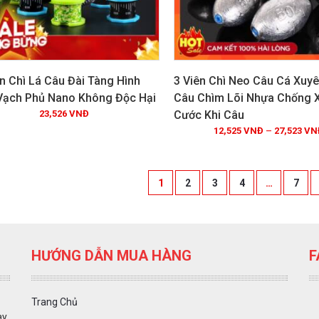
n Chì Lá Câu Đài Tàng Hình
3 Viên Chì Neo Câu Cá Xuy
Vạch Phủ Nano Không Độc Hại
Câu Chìm Lõi Nhựa Chống 
23,526
VNĐ
Cước Khi Câu
Xem chi tiết
Xem chi tiết
12,525
VNĐ
–
27,523
VN
1
2
3
4
…
7
HƯỚNG DẪN MUA HÀNG
F
Trang Chủ
ày