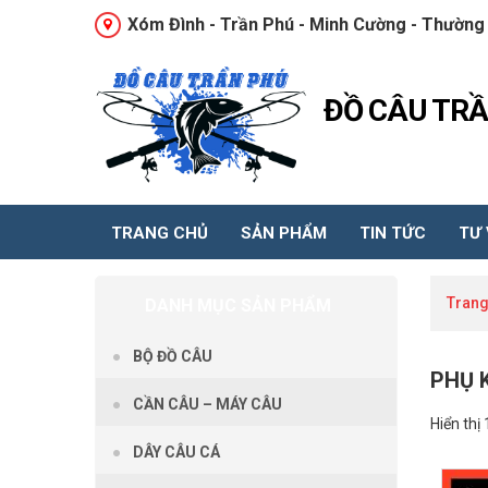
Xóm Đình - Trần Phú - Minh Cường - Thường 
ĐỒ CÂU TR
TRANG CHỦ
SẢN PHẨM
TIN TỨC
TƯ
Trang
DANH MỤC SẢN PHẨM
BỘ ĐỒ CÂU
PHỤ 
CẦN CÂU – MÁY CÂU
Hiển thị
DÂY CÂU CÁ