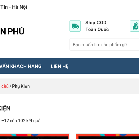
Tín - Hà Nội
Ship COD
ẦN PHÚ
Toàn Quốc
 VẤN KHÁCH HÀNG
LIÊN HỆ
 chủ
/ Phụ Kiện
KIỆN
 1–12 của 102 kết quả
GIẢM GIÁ!