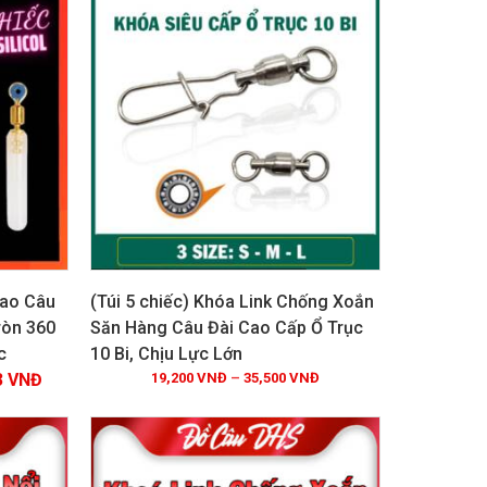
hao Câu
(Túi 5 chiếc) Khóa Link Chống Xoắn
ròn 360
Săn Hàng Câu Đài Cao Cấp Ổ Trục
c
10 Bi, Chịu Lực Lớn
Xem chi tiết
3
VNĐ
19,200
VNĐ
–
35,500
VNĐ
GIẢM GIÁ!