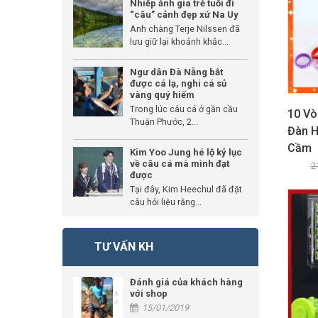
Nhiếp ảnh gia trẻ tuổi đi
“câu” cảnh đẹp xứ Na Uy
Anh chàng Terje Nilssen đã
lưu giữ lại khoảnh khắc...
Ngư dân Đà Nẵng bắt
được cá lạ, nghi cá sủ
vàng quý hiếm
Trong lúc câu cá ở gần cầu
10 Vò
Thuận Phước, 2...
Đàn H
Cầm
Kim Yoo Jung hé lộ kỷ lục
về câu cá mà mình đạt
2
được
Tại đây, Kim Heechul đã đặt
câu hỏi liệu rằng...
TƯ VẤN KH
Đánh giá của khách hàng
với shop
15/01/2019