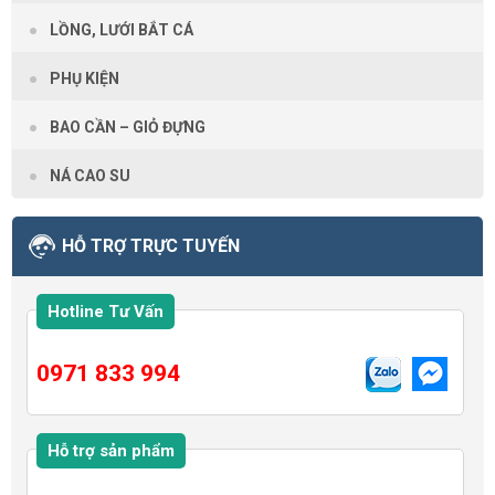
LỒNG, LƯỚI BẮT CÁ
PHỤ KIỆN
BAO CẦN – GIỎ ĐỰNG
NÁ CAO SU
HỖ TRỢ TRỰC TUYẾN
Hotline Tư Vấn
0971 833 994
Hỗ trợ sản phẩm