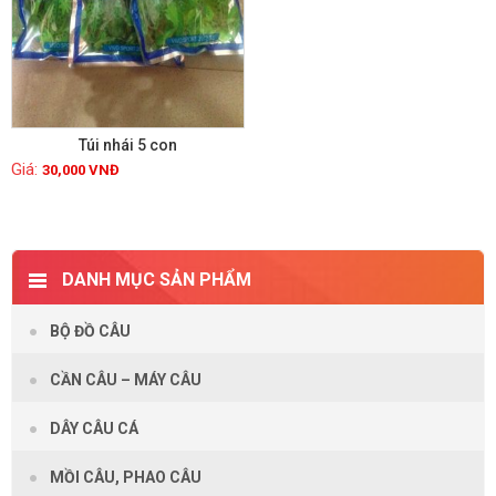
Túi nhái 5 con
30,000
VNĐ
Xem chi tiết
DANH MỤC SẢN PHẨM
BỘ ĐỒ CÂU
CẦN CÂU – MÁY CÂU
DÂY CÂU CÁ
MỒI CÂU, PHAO CÂU