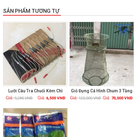
SẢN PHẨM TƯƠNG TỰ
GIẢM GIÁ!
GIẢM GIÁ!
Lưỡi Câu Tra Chuối Kèm Chì
Giỏ Đựng Cá Hình Chum 3 Tầng
9,285
VNĐ
6,500
VNĐ
120,000
VNĐ
70,000
VNĐ
Xem chi tiết
Xem chi tiết