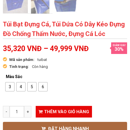
Túi Bạt Đựng Cá, Túi Dứa Có Dây Kéo Đựng
Đồ Chống Thấm Nước, Đựng Cá Lóc
GIẢM GIÁ!
35,320
VNĐ
–
49,999
VNĐ
30%
Mã sản phẩm:
tuibat
Tình trạng:
Còn hàng
Màu Sắc
3
4
5
6
THÊM VÀO GIỎ HÀNG
ĐẶT HÀNG NHANH