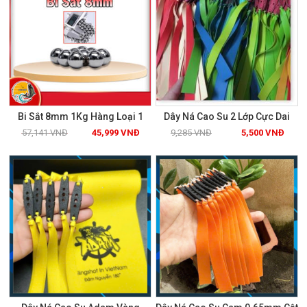
Bi Sắt 8mm 1Kg Hàng Loại 1
Dây Ná Cao Su 2 Lớp Cực Dai
57,141
VNĐ
45,999
VNĐ
9,285
VNĐ
5,500
VNĐ
Xem chi tiết
Xem chi tiết
GIẢM GIÁ!
GIẢM GIÁ!