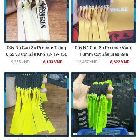
Dây Ná Cao Su Precise Trắng
Dây Ná Cao Su Precise Vàng
0,65 v3 Cột Sẵn Khổ 13-19-150
1.0mm Cột Sẵn Siêu Bền
9,255
VNĐ
6,133
VNĐ
12,457
VNĐ
8,622
VNĐ
Xem chi tiết
Xem chi tiết
GIẢM GIÁ!
GIẢM GIÁ!