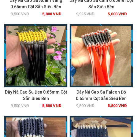
Dây Ná Cao Su Adam Vàng
Dây Ná Cao Su Cam 0.65mm Cột
0.65mm Cột Sẵn Siêu Bền
Sẵn Siêu Bền
9,500
VNĐ
5,800
VNĐ
9,925
VNĐ
5,000
VNĐ
Xem chi tiết
Xem chi tiết
GIẢM GIÁ!
GIẢM GIÁ!
Dây Ná Cao Su Đen 0.65mm Cột
Dây Ná Cao Su Falcon Đỏ
Sẵn Siêu Bền
0.65mm Cột Sẵn Siêu Bền
9,500
VNĐ
5,800
VNĐ
9,800
VNĐ
5,800
VNĐ
Xem chi tiết
Xem chi tiết
GIẢM GIÁ!
GIẢM GIÁ!