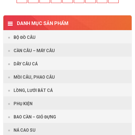
DANH MỤC SẢN PHẨM
BỘ ĐỒ CÂU
CẦN CÂU – MÁY CÂU
DÂY CÂU CÁ
MỒI CÂU, PHAO CÂU
LỒNG, LƯỚI BẮT CÁ
PHỤ KIỆN
BAO CẦN – GIỎ ĐỰNG
NÁ CAO SU