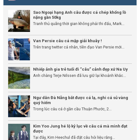
Sao Ngoại hạng Anh câu được cá chép khổng lồ
nặng gần 50kg
Tranh thủ quãng thời gian không phải thi đấu, Mark...
Van Persie câu cá mập giải khuây !
Trên trang twitter cá nhân, tiền đạo Van Persie mới...
Nhiếp ảnh gia trẻ tuổi đi “câu” cảnh đẹp xứ Na Uy
Anh chàng Terje Nilssen đã lưu giữ lại khoảnh khắc...
Ngư dân Đà Nẵng bắt được cá lạ, nghi cá sủ vàng
quý hiếm
Trong lúc câu cá ở gần cầu Thuận Phước, 2...
Kim Yoo Jung hé lộ kỷ lục về câu cá mà mình đạt
được
Tại đây, Kim Heechul đã đặt câu hỏi liệu rằng...