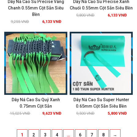
Dây Ná Cao Su Precise Vàng
Dây Ná Cao Su Precise Xanh
Chanh 0.55mm Cột Sẵn Siêu
Chuối 0.55mm Cột Sẵn Siêu Bền
Bền
9,800
VNĐ
6,133
VNĐ
Xem chi tiết
Xem chi tiết
9,255
VNĐ
6,133
VNĐ
GIẢM GIÁ!
GIẢM GIÁ!
Dây Ná Cao Su Quỷ Xanh
Dây Ná Cao Su Super Hunter
0.75mm Cột Sẵn
0.65mm Cột Sẵn Siêu Bền
15,025
VNĐ
9,623
VNĐ
9,500
VNĐ
5,800
VNĐ
Xem chi tiết
Xem chi tiết
1
2
3
4
…
6
7
8
→