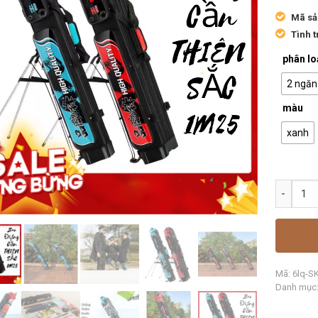
Mã sả
Tình t
phân lo
2 ngăn
màu
xanh
Mã:
6lq-S
Danh mục