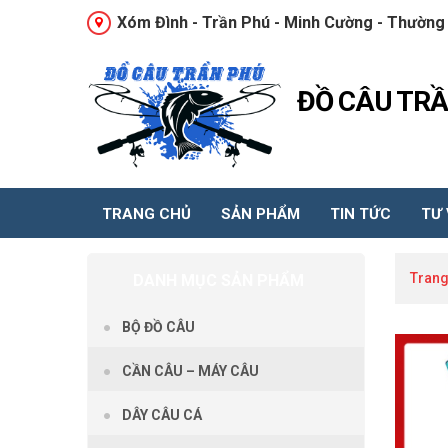
Xóm Đình - Trần Phú - Minh Cường - Thường 
ĐỒ CÂU TR
TRANG CHỦ
SẢN PHẨM
TIN TỨC
TƯ
Trang
DANH MỤC SẢN PHẨM
BỘ ĐỒ CÂU
CẦN CÂU – MÁY CÂU
DÂY CÂU CÁ