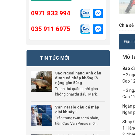
0971 833 994
Chia sẻ 
035 911 6975
Đặc t
Mô t
TIN TỨC MỚI
Bao cầ
Sao Ngoại hạng Anh câu
– 2 ng
được cá chép khổng lồ
Cao 1
nặng gần 50kg
Tranh thủ quãng thời gian
– 3 ng
không phải thi đấu, Mark...
Cao 1
Ngăn p
Van Persie câu cá mập
giải khuây !
Ngăn 
Trên trang twitter cá nhân,
Shop C
tiền đạo Van Persie mới...
1. Hàn
2. Nhâ