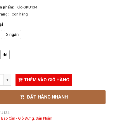
n phẩm:
6lq-SKU134
rạng:
Còn hàng
ại
3 ngăn
đỏ
THÊM VÀO GIỎ HÀNG
ĐẶT HÀNG NHANH
KU134
:
Bao Cần - Giỏ Đựng
,
Sản Phẩm