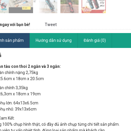
ngay với bạn bè!
Tweet
ính sản phẩm
Hướng dẫn sử dụng
Đánh giá (0)
ả
n tàu con thoi 2 ngăn và 3 ngăn:
ăn chính nặng 2,75kg
25.6cm x 18cm x 20.5cm
ăn chính 3,35kg
26,3cm x 18cm x 19cm
hụ lớn: 64x13x6.5cm
phụ nhỏ: 39x13x6cm
am Kết:
g 100% chụp hình thật, có đầy đủ ảnh chụp từng chi tiết sản phẩm.
n viên tư vấn nhiệt tình, đúng loại sản phẩm mà khách cần.