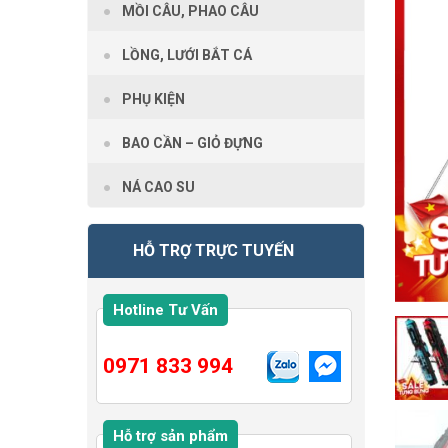
MỒI CÂU, PHAO CÂU
LỒNG, LƯỚI BẮT CÁ
PHỤ KIỆN
BAO CẦN – GIỎ ĐỰNG
NÁ CAO SU
HỖ TRỢ TRỰC TUYẾN
Hotline Tư Vấn
0971 833 994
Hỗ trợ sản phẩm