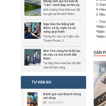
Nhiếp ảnh gia trẻ tuổi đi
3. Gia
“câu” cảnh đẹp xứ Na Uy
4. Hàn
Anh chàng Terje Nilssen đã
lưu giữ lại khoảnh khắc...
5. Nếu
– Thời
Ngư dân Đà Nẵng bắt
*Miền 
được cá lạ, nghi cá sủ
vàng quý hiếm
*Miền 
Trong lúc câu cá ở gần cầu
*Miền 
Thuận Phước, 2...
Kim Yoo Jung hé lộ kỷ lục
SẢN 
về câu cá mà mình đạt
được
Tại đây, Kim Heechul đã đặt
câu hỏi liệu rằng...
TƯ VẤN KH
Đánh giá của khách hàng
với shop
15/01/2019