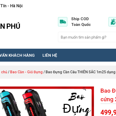
Tín - Hà Nội
Ship COD
ẦN PHÚ
Toàn Quốc
 VẤN KHÁCH HÀNG
LIÊN HỆ
 chủ
/
Bao Cần - Giỏ Đựng
/ Bao Đựng Cần Câu THIÊN SẮC 1m25 dạng 
🔍
Bao Đ
cứng 
499,