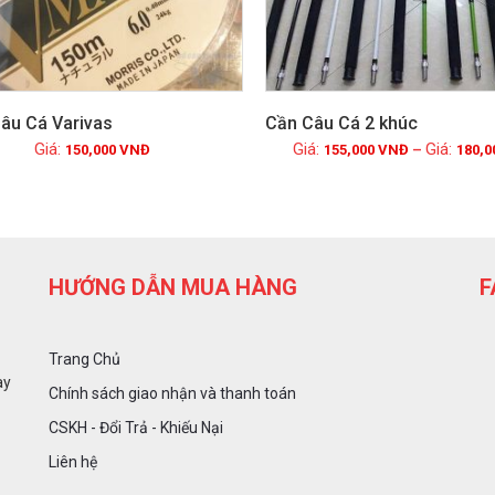
âu Cá Varivas
Cần Câu Cá 2 khúc
150,000
VNĐ
155,000
VNĐ
–
180,0
Xem chi tiết
Xem chi tiết
HƯỚNG DẪN MUA HÀNG
F
Trang Chủ
ày
Chính sách giao nhận và thanh toán
CSKH - Đổi Trả - Khiếu Nại
Liên hệ