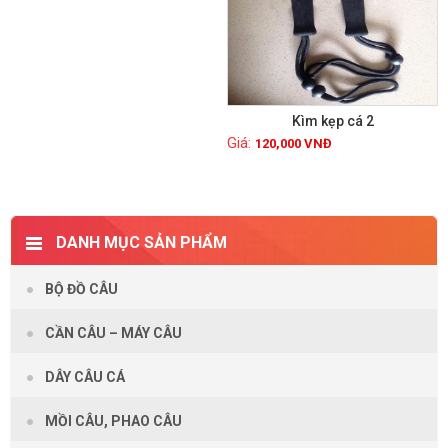
Kìm kẹp cá 2
120,000
VNĐ
Xem chi tiết
DANH MỤC SẢN PHẨM
BỘ ĐỒ CÂU
CẦN CÂU – MÁY CÂU
DÂY CÂU CÁ
MỒI CÂU, PHAO CÂU