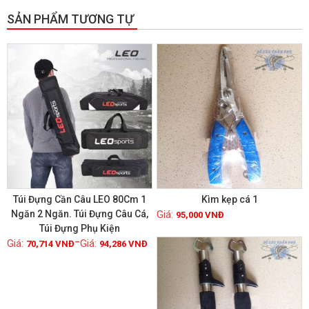
SẢN PHẨM TƯƠNG TỰ
GIẢM GIÁ!
Túi Đựng Cần Câu LEO 80Cm 1
Kìm kẹp cá 1
Ngăn 2 Ngăn. Túi Đựng Câu Cá,
95,000
VNĐ
Túi Đựng Phụ Kiện
Xem chi tiết
Xem chi tiết
–
70,714
VNĐ
94,286
VNĐ