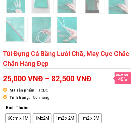
Túi Đựng Cá Bằng Lưới Chã, May Cực Chắc
Chắn Hàng Đẹp
GIẢM GIÁ!
25,000
VNĐ
–
82,500
VNĐ
45%
Mã sản phẩm:
TCDC
Tình trạng:
Còn hàng
Kích Thước
60cm x 1M
1Mx2M
1m2 x 2M
1m2 x 3M