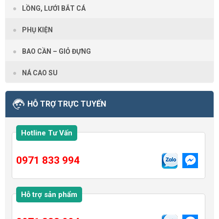
LỒNG, LƯỚI BẮT CÁ
PHỤ KIỆN
BAO CẦN – GIỎ ĐỰNG
NÁ CAO SU
HỖ TRỢ TRỰC TUYẾN
Hotline Tư Vấn
0971 833 994
Hỗ trợ sản phẩm