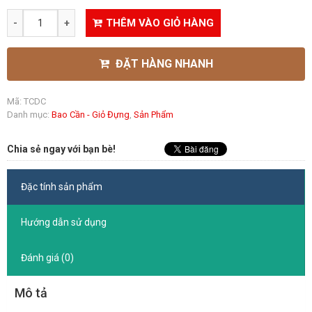
THÊM VÀO GIỎ HÀNG
ĐẶT HÀNG NHANH
Mã:
TCDC
Danh mục:
Bao Cần - Giỏ Đựng
,
Sản Phẩm
Chia sẻ ngay với bạn bè!
Đặc tính sản phẩm
Hướng dẫn sử dụng
Đánh giá (0)
Mô tả