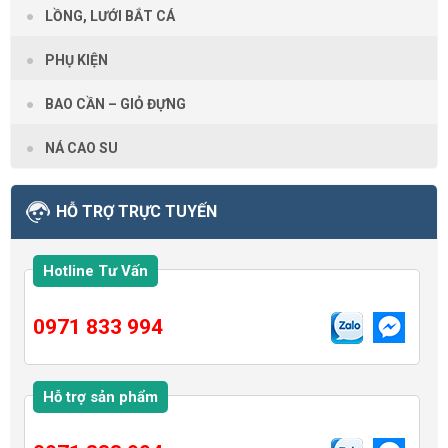
LỒNG, LƯỚI BẮT CÁ
PHỤ KIỆN
BAO CẦN – GIỎ ĐỰNG
NÁ CAO SU
HỖ TRỢ TRỰC TUYẾN
Hotline Tư Vấn
0971 833 994
Hỗ trợ sản phẩm