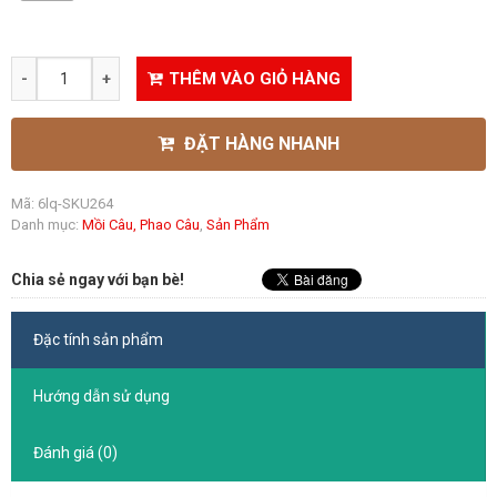
THÊM VÀO GIỎ HÀNG
ĐẶT HÀNG NHANH
Mã:
6lq-SKU264
Danh mục:
Mồi Câu, Phao Câu
,
Sản Phẩm
Chia sẻ ngay với bạn bè!
Đặc tính sản phẩm
Hướng dẫn sử dụng
Đánh giá (0)