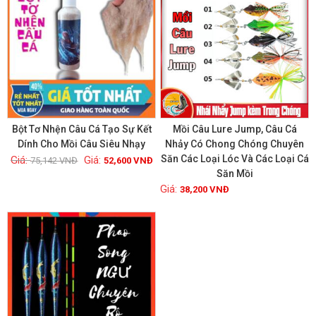
Bột Tơ Nhện Câu Cá Tạo Sự Kết
Mồi Câu Lure Jump, Câu Cá
Dính Cho Mồi Câu Siêu Nhạy
Nhảy Có Chong Chóng Chuyên
Săn Các Loại Lóc Và Các Loại Cá
75,142
VNĐ
52,600
VNĐ
Xem chi tiết
Xem chi tiết
Săn Mồi
38,200
VNĐ