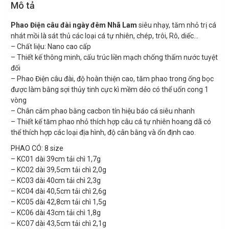
Mô tả
Phao Điện câu đài ngày đêm Nhã Lam
siêu nhạy, tăm nhỏ trị cá
nhát mồi là sát thủ các loại cá tự nhiên, chép, trôi, Rô, diếc…
– Chất liệu: Nano cao cấp
– Thiết kế thông minh, cấu trúc liền mạch chống thấm nước tuyệt
đối
– Phao Điện câu đài, độ hoàn thiện cao, tăm phao trong ống bọc
được làm bằng sợi thủy tinh cực kì mềm dẻo có thể uốn cong 1
vòng
– Chân cắm phao bằng cacbon tín hiệu báo cá siêu nhanh
– Thiết kế tăm phao nhỏ thích hợp câu cá tự nhiên hoang dã có
thể thích hợp các loại địa hình, độ cân bằng và ổn định cao.
PHAO CÓ: 8 size
– KC01 dài 39cm tải chì 1,7g
– KC02 dài 39,5cm tải chì 2,0g
– KC03 dài 40cm tải chì 2,3g
– KC04 dài 40,5cm tải chì 2,6g
– KC05 dài 42,8cm tải chì 1,5g
– KC06 dài 43cm tải chì 1,8g
– KC07 dài 43,5cm tải chì 2,1g