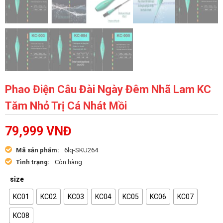
Phao Điện Câu Đài Ngày Đêm Nhã Lam KC
Tăm Nhỏ Trị Cá Nhát Mồi
79,999
VNĐ
Mã sản phẩm:
6lq-SKU264
Tình trạng:
Còn hàng
size
KC01
KC02
KC03
KC04
KC05
KC06
KC07
KC08