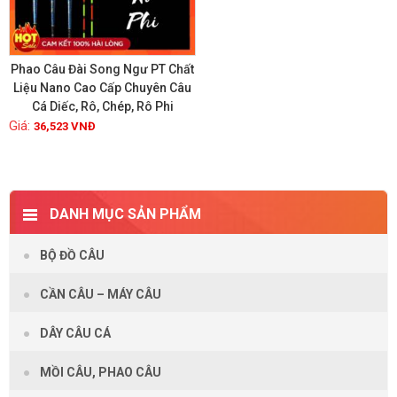
Phao Câu Đài Song Ngư PT Chất
Liệu Nano Cao Cấp Chuyên Câu
Cá Diếc, Rô, Chép, Rô Phi
Xem chi tiết
36,523
VNĐ
DANH MỤC SẢN PHẨM
BỘ ĐỒ CÂU
CẦN CÂU – MÁY CÂU
DÂY CÂU CÁ
MỒI CÂU, PHAO CÂU