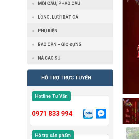
MỒI CÂU, PHAO CÂU
LỒNG, LƯỚI BẮT CÁ
PHỤ KIỆN
BAO CẦN – GIỎ ĐỰNG
NÁ CAO SU
HỖ TRỢ TRỰC TUYẾN
Hotline Tư Vấn
0971 833 994
Hỗ trợ sản phẩm