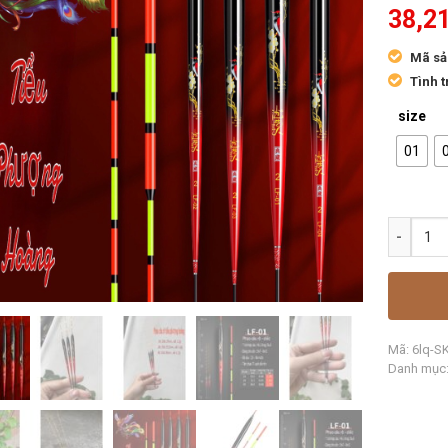
38,2
Mã sả
Tình t
size
01
Mã:
6lq-S
Danh mục