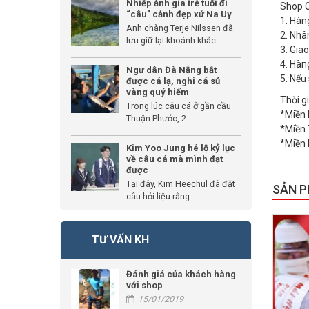
Nhiếp ảnh gia trẻ tuổi đi
Shop C
“câu” cảnh đẹp xứ Na Uy
1. Hàn
Anh chàng Terje Nilssen đã
2. Nhâ
lưu giữ lại khoảnh khắc...
3. Gia
4. Hàn
Ngư dân Đà Nẵng bắt
5. Nếu
được cá lạ, nghi cá sủ
vàng quý hiếm
Thời g
Trong lúc câu cá ở gần cầu
*Miền 
Thuận Phước, 2...
*Miền 
*Miền 
Kim Yoo Jung hé lộ kỷ lục
về câu cá mà mình đạt
được
Tại đây, Kim Heechul đã đặt
SẢN 
câu hỏi liệu rằng...
GIẢM GIÁ
TƯ VẤN KH
Đánh giá của khách hàng
với shop
15/01/2019