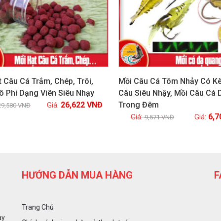
 Câu Cá Trắm, Chép, Trôi,
Mồi Câu Cá Tôm Nhảy Có K
ô Phi Dạng Viên Siêu Nhạy
Câu Siêu Nhậy, Mồi Câu Cá
26,622
VNĐ
Trong Đêm
Xem chi tiết
Xem chi tiết
29,580
VNĐ
6,
9,571
VNĐ
HƯỚNG DẪN MUA HÀNG
F
Trang Chủ
ày