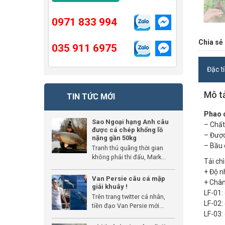
0971 833 994
Chia sẻ 
035 911 6975
Đặc t
Mô t
TIN TỨC MỚI
Phao c
Sao Ngoại hạng Anh câu
– Chất
được cá chép khổng lồ
– Được
nặng gần 50kg
– Bầu 
Tranh thủ quãng thời gian
không phải thi đấu, Mark...
Tải chì
+ Độ n
Van Persie câu cá mập
+ Chân
giải khuây !
LF-01: 
Trên trang twitter cá nhân,
LF-02: 
tiền đạo Van Persie mới...
LF-03: 