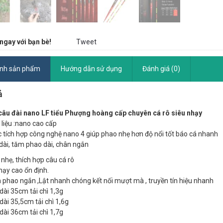
ngay với bạn bè!
Tweet
ính sản phẩm
Hướng dẫn sử dụng
Đánh giá (0)
ả
âu đài nano LF tiểu Phượng hoàng cấp chuyên cá rô siêu nhạy
 liệu :nano cao cấp
 tích hợp công nghệ nano 4 giúp phao nhẹ hơn độ nổi tốt báo cá nhanh
dài, tăm phao dài, chân ngắn
 nhẹ, thích hợp câu cá rô
hạy cao ổn định.
 phao ngắn ,Lật nhanh chóng kết nối mượt mà , truyền tín hiệu nhanh
dài 35cm tải chì 1,3g
dài 35,5cm tải chì 1,6g
dài 36cm tải chì 1,7g