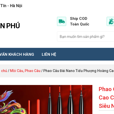
Tín - Hà Nội
Ship COD
ẦN PHÚ
Toàn Quốc
 VẤN KHÁCH HÀNG
LIÊN HỆ
 chủ
/
Mồi Câu, Phao Câu
/ Phao Câu Đài Nano Tiểu Phượng Hoàng Ca
🔍
Phao 
Cao C
Siêu 