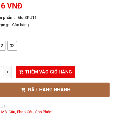
16
VNĐ
n phẩm:
6lq-SKU11
rạng:
Còn hàng
02
03
THÊM VÀO GIỎ HÀNG
ĐẶT HÀNG NHANH
KU11
:
Mồi Câu, Phao Câu
,
Sản Phẩm