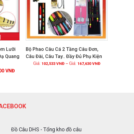
èm Lưỡi
Bộ Phao Câu Cá 2 Tầng Câu Đơn,
 Dạ Quang
Câu Đài, Câu Tay.. Đầy Đủ Phụ Kiện
Xem chi tiết
102,533
VNĐ
–
167,630
VNĐ
700
VNĐ
ACEBOOK
Đồ Câu DHS - Tổng kho đồ câu