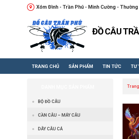
Xóm Đình - Trần Phú - Minh Cường - Thường 
ĐỒ CÂU TR
TRANG CHỦ
SẢN PHẨM
TIN TỨC
TƯ
Trang
DANH MỤC SẢN PHẨM
BỘ ĐỒ CÂU
CẦN CÂU – MÁY CÂU
DÂY CÂU CÁ