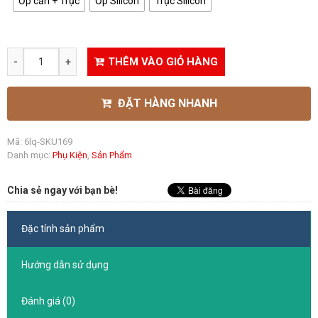
Ốp cần + Trục
Ốp Silicon
Trục Silicon
THÊM VÀO GIỎ HÀNG
ĐẶT HÀNG NHANH
Mã:
6lq-SKU169
Danh mục:
Phụ Kiện
,
Sản Phẩm
Chia sẻ ngay với bạn bè!
Đặc tính sản phẩm
Hướng dẫn sử dụng
Đánh giá (0)