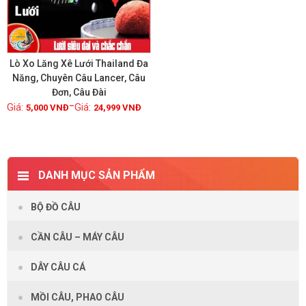
Lò Xo Lăng Xê Lưới Thailand Đa
Năng, Chuyên Câu Lancer, Câu
Đơn, Câu Đài
Xem chi tiết
–
5,000
VNĐ
24,999
VNĐ
DANH MỤC SẢN PHẨM
BỘ ĐỒ CÂU
CẦN CÂU – MÁY CÂU
DÂY CÂU CÁ
MỒI CÂU, PHAO CÂU