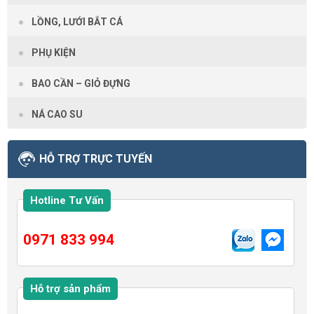
LỒNG, LƯỚI BẮT CÁ
PHỤ KIỆN
BAO CẦN – GIỎ ĐỰNG
NÁ CAO SU
HỖ TRỢ TRỰC TUYẾN
Hotline Tư Vấn
0971 833 994
Hỗ trợ sản phẩm