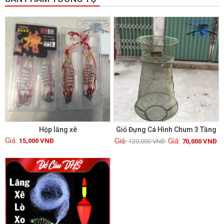
GIẢM GIÁ!
Hộp lăng xê
Giỏ Đựng Cá Hình Chum 3 Tầng
15,000
VNĐ
120,000
VNĐ
70,000
VNĐ
Xem chi tiết
Xem chi tiết
GIẢM GIÁ!