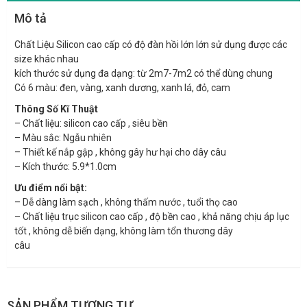
Mô tả
Chất Liệu Silicon cao cấp có độ đàn hồi lớn lớn sử dụng được các
size khác nhau
kích thước sử dụng đa dạng: từ 2m7-7m2 có thể dùng chung
Có 6 màu: đen, vàng, xanh dương, xanh lá, đỏ, cam
Thông Số Kĩ Thuật
– Chất liệu: silicon cao cấp , siêu bền
– Màu sắc: Ngẫu nhiên
– Thiết kế nắp gập , không gây hư hại cho dây câu
– Kích thước: 5.9*1.0cm
Ưu điểm nổi bật:
– Dễ dàng làm sạch , không thấm nước , tuổi thọ cao
– Chất liệu trục silicon cao cấp , độ bền cao , khả năng chịu áp lục
tốt , không dễ biến dạng, không làm tổn thương dây
câu
SẢN PHẨM TƯƠNG TỰ