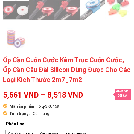
Ốp Cần Cuốn Cước Kèm Trục Cuốn Cước,
Ốp Cần Câu Đài Silicon Dùng Được Cho Các
Loại Kích Thước 2m7_7m2
GIẢM GIÁ!
5,661
VNĐ
–
8,518
VNĐ
30%
Mã sản phẩm:
6lq-SKU169
Tình trạng:
Còn hàng
Phân Loại