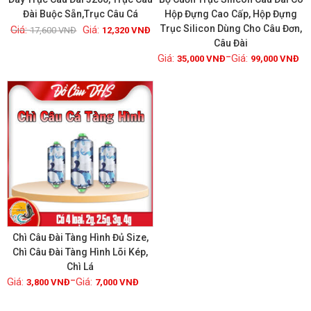
Đài Buộc Sẵn,Trục Câu Cá
Hộp Đựng Cao Cấp, Hộp Đựng
Trục Silicon Dùng Cho Câu Đơn,
17,600
VNĐ
12,320
VNĐ
Xem chi tiết
Xem chi tiết
Câu Đài
–
35,000
VNĐ
99,000
VNĐ
GIẢM GIÁ!
Chì Câu Đài Tàng Hình Đủ Size,
Chì Câu Đài Tàng Hình Lõi Kép,
Chì Lá
Xem chi tiết
–
3,800
VNĐ
7,000
VNĐ