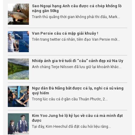
Sao Ngoại hạng Anh câu được cá chép khổng lồ
nặng gần 50kg
Tranh thủ quãng thời gian không phải thi đấu, Mark...
Van Persie câu cá mập giải khuây !
Trên trang twitter cá nhân, tiền đạo Van Persie mới...
Nhiếp ảnh gia trẻ tuổi đi “câu” cảnh đẹp xứ Na Uy
Anh chàng Terje Nilssen đã lưu giữ lại khoảnh khắc...
Ngư dân Đà Nẵng bắt được cá lạ, nghi cá sủ vàng
quý hiếm
Trong lúc câu cá ở gần cầu Thuận Phước, 2...
Kim Yoo Jung hé lộ kỷ lục về câu cá mà mình đạt
được
Tại đây, Kim Heechul đã đặt câu hỏi liệu rằng...