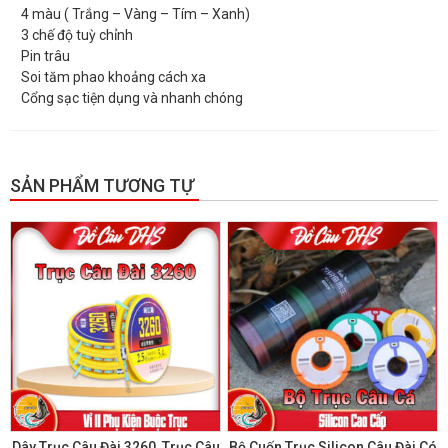
4 màu ( Trắng – Vàng – Tím – Xanh)
3 chế độ tuỳ chỉnh
Pin trâu
Soi tăm phao khoảng cách xa
Cổng sạc tiện dụng và nhanh chóng
SẢN PHẨM TƯƠNG TỰ
GIẢM GIÁ!
GIẢM GIÁ!
Dây Trục Câu Đài 3260, Trục Câu
Bộ Cuốn Trục Silicon Câu Đài Có