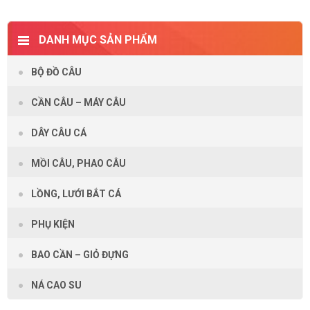
DANH MỤC SẢN PHẨM
BỘ ĐỒ CÂU
CẦN CÂU – MÁY CÂU
DÂY CÂU CÁ
MỒI CÂU, PHAO CÂU
LỒNG, LƯỚI BẮT CÁ
PHỤ KIỆN
BAO CẦN – GIỎ ĐỰNG
NÁ CAO SU