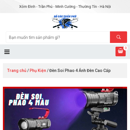
Xóm Đình - Trần Phú - Minh Cường - Thường Tín - Hà Nội
0
Trang chủ
/
Phụ Kiện
/ Đèn Soi Phao 4 Ánh Đèn Cao Cấp