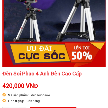
Đèn Soi Phao 4 Ánh Đèn Cao Cấp
420,000
VNĐ
Mã sản phẩm:
densoiphao4
Tình trạng:
Còn hàng