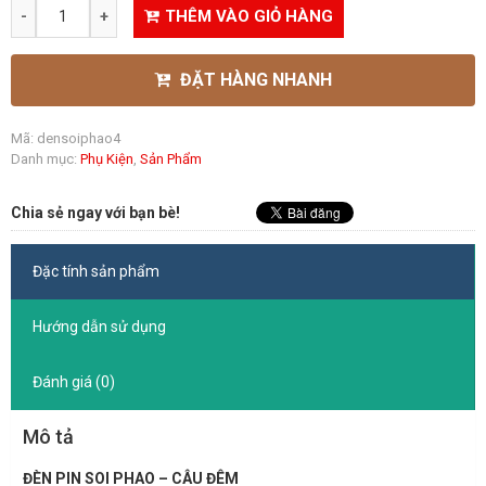
THÊM VÀO GIỎ HÀNG
ĐẶT HÀNG NHANH
Mã:
densoiphao4
Danh mục:
Phụ Kiện
,
Sản Phẩm
Chia sẻ ngay với bạn bè!
Đặc tính sản phẩm
Hướng dẫn sử dụng
Đánh giá (0)
Mô tả
ĐÈN PIN SOI PHAO – CÂU ĐÊM