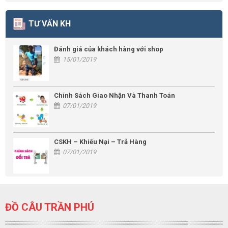
TƯ VẤN KH
Đánh giá của khách hàng với shop
15/01/2019
Chính Sách Giao Nhận Và Thanh Toán
07/01/2019
CSKH – Khiếu Nại – Trả Hàng
07/01/2019
ĐỒ CÂU TRẦN PHÚ