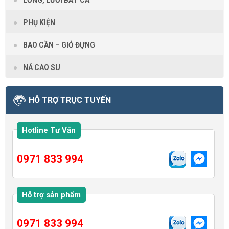
LỒNG, LƯỚI BẮT CÁ
PHỤ KIỆN
BAO CẦN – GIỎ ĐỰNG
NÁ CAO SU
HỖ TRỢ TRỰC TUYẾN
Hotline Tư Vấn
0971 833 994
Hỗ trợ sản phẩm
0971 833 994