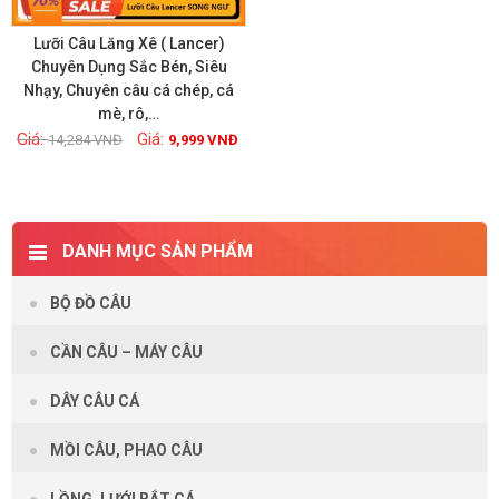
Lưỡi Câu Lăng Xê ( Lancer)
Chuyên Dụng Sắc Bén, Siêu
Nhạy, Chuyên câu cá chép, cá
Xem chi tiết
mè, rô,…
14,284
VNĐ
9,999
VNĐ
DANH MỤC SẢN PHẨM
BỘ ĐỒ CÂU
CẦN CÂU – MÁY CÂU
DÂY CÂU CÁ
MỒI CÂU, PHAO CÂU