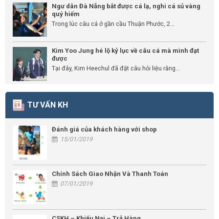
Ngư dân Đà Nẵng bắt được cá lạ, nghi cá sủ vàng
quý hiếm
Trong lúc câu cá ở gần cầu Thuận Phước, 2...
Kim Yoo Jung hé lộ kỷ lục về câu cá mà mình đạt
được
Tại đây, Kim Heechul đã đặt câu hỏi liệu rằng...
TƯ VẤN KH
Đánh giá của khách hàng với shop
15/01/2019
Chính Sách Giao Nhận Và Thanh Toán
07/01/2019
CSKH – Khiếu Nại – Trả Hàng