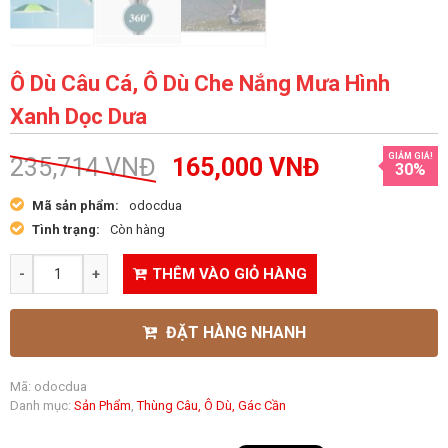
Ô Dù Câu Cá, Ô Dù Che Nắng Mưa Hình
Xanh Dọc Dưa
GIẢM GIÁ!
235,714
VNĐ
165,000
VNĐ
30%
Mã sản phẩm:
odocdua
Tình trạng:
Còn hàng
THÊM VÀO GIỎ HÀNG
ĐẶT HÀNG NHANH
Mã:
odocdua
Danh mục:
Sản Phẩm
,
Thùng Câu, Ô Dù, Gác Cần