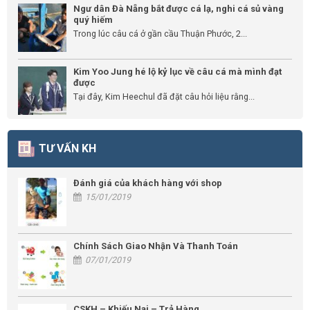
Ngư dân Đà Nẵng bắt được cá lạ, nghi cá sủ vàng
quý hiếm
Trong lúc câu cá ở gần cầu Thuận Phước, 2...
Kim Yoo Jung hé lộ kỷ lục về câu cá mà mình đạt
được
Tại đây, Kim Heechul đã đặt câu hỏi liệu rằng...
TƯ VẤN KH
Đánh giá của khách hàng với shop
15/01/2019
Chính Sách Giao Nhận Và Thanh Toán
07/01/2019
CSKH – Khiếu Nại – Trả Hàng