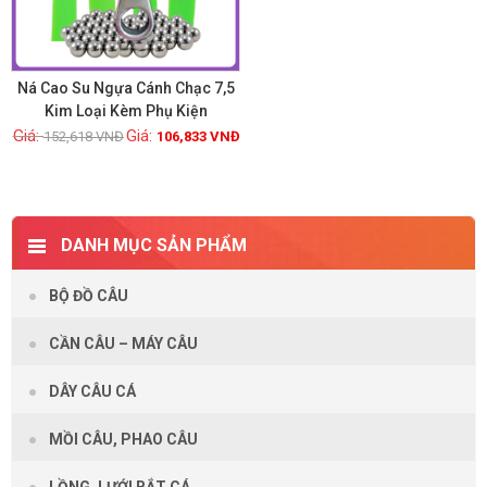
Ná Cao Su Ngựa Cánh Chạc 7,5
Kim Loại Kèm Phụ Kiện
152,618
VNĐ
106,833
VNĐ
Xem chi tiết
DANH MỤC SẢN PHẨM
BỘ ĐỒ CÂU
CẦN CÂU – MÁY CÂU
DÂY CÂU CÁ
MỒI CÂU, PHAO CÂU