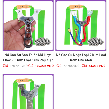
GIẢM GIÁ!
GIẢM GIÁ!
Ná Cao Su Sao Thiên Mã Lượn
Ná Cao Su Nhện Loại 2 Kim Loại
Chạc 7,5 Kim Loại Kèm Phụ Kiện
Kèm Phụ Kiện
156,521
VNĐ
109,236
VNĐ
77,565
VNĐ
54,232
VNĐ
Xem chi tiết
Xem chi tiết
GIẢM GIÁ!