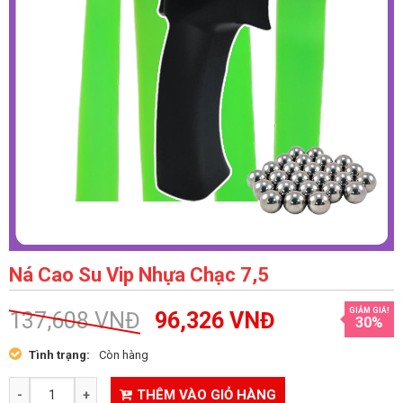
Ná Cao Su Vip Nhựa Chạc 7,5
GIẢM GIÁ!
137,608
VNĐ
96,326
VNĐ
30%
Tình trạng:
Còn hàng
THÊM VÀO GIỎ HÀNG