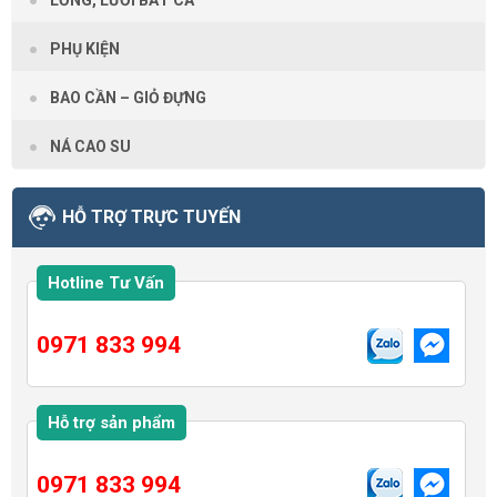
LỒNG, LƯỚI BẮT CÁ
PHỤ KIỆN
BAO CẦN – GIỎ ĐỰNG
NÁ CAO SU
HỖ TRỢ TRỰC TUYẾN
Hotline Tư Vấn
0971 833 994
Hỗ trợ sản phẩm
0971 833 994