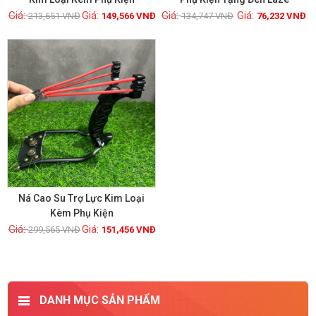
213,651
VNĐ
149,566
VNĐ
134,747
VNĐ
76,232
VNĐ
Xem chi tiết
Xem chi tiết
GIẢM GIÁ!
Ná Cao Su Trợ Lực Kim Loại
Kèm Phụ Kiện
299,565
VNĐ
151,456
VNĐ
Xem chi tiết
DANH MỤC SẢN PHẨM