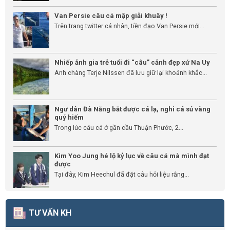
Van Persie câu cá mập giải khuây !
Trên trang twitter cá nhân, tiền đạo Van Persie mới...
Nhiếp ảnh gia trẻ tuổi đi “câu” cảnh đẹp xứ Na Uy
Anh chàng Terje Nilssen đã lưu giữ lại khoảnh khắc...
Ngư dân Đà Nẵng bắt được cá lạ, nghi cá sủ vàng
quý hiếm
Trong lúc câu cá ở gần cầu Thuận Phước, 2...
Kim Yoo Jung hé lộ kỷ lục về câu cá mà mình đạt
được
Tại đây, Kim Heechul đã đặt câu hỏi liệu rằng...
TƯ VẤN KH