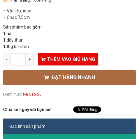
Tình trạng:
Còn hàng
– Vật liệu: inox
– Chạc 7,5cm
Sản phẩm bao gồm:
1 ná
1 dây thun
100g bi 6mm.
THÊM VÀO GIỎ HÀNG
ĐẶT HÀNG NHANH
Danh mục:
Ná Cao Su
Chia sẻ ngay với bạn bè!
Đặc tính sản phẩm