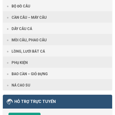
BỘ ĐỒ CÂU
CẦN CÂU – MÁY CÂU
DÂY CÂU CÁ
MỒI CÂU, PHAO CÂU
LỒNG, LƯỚI BẮT CÁ
PHỤ KIỆN
BAO CẦN – GIỎ ĐỰNG
NÁ CAO SU
HỖ TRỢ TRỰC TUYẾN