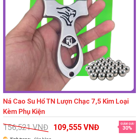
Ná Cao Su Hổ TN Lượn Chạc 7,5 Kim Loại
Kèm Phụ Kiện
GIẢM GIÁ!
156,521
VNĐ
109,555
VNĐ
30%