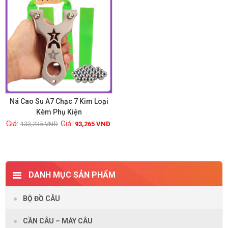
Ná Cao Su A7 Chạc 7 Kim Loại
Kèm Phụ Kiện
133,235
VNĐ
93,265
VNĐ
Xem chi tiết
DANH MỤC SẢN PHẨM
BỘ ĐỒ CÂU
CẦN CÂU – MÁY CÂU