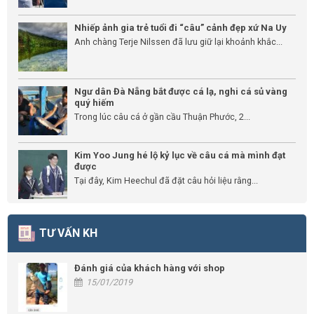
Nhiếp ảnh gia trẻ tuổi đi “câu” cảnh đẹp xứ Na Uy
Anh chàng Terje Nilssen đã lưu giữ lại khoảnh khắc...
Ngư dân Đà Nẵng bắt được cá lạ, nghi cá sủ vàng
quý hiếm
Trong lúc câu cá ở gần cầu Thuận Phước, 2...
Kim Yoo Jung hé lộ kỷ lục về câu cá mà mình đạt
được
Tại đây, Kim Heechul đã đặt câu hỏi liệu rằng...
TƯ VẤN KH
Đánh giá của khách hàng với shop
15/01/2019