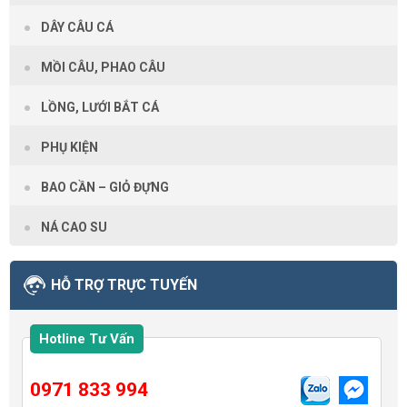
DÂY CÂU CÁ
MỒI CÂU, PHAO CÂU
LỒNG, LƯỚI BẮT CÁ
PHỤ KIỆN
BAO CẦN – GIỎ ĐỰNG
NÁ CAO SU
HỖ TRỢ TRỰC TUYẾN
Hotline Tư Vấn
0971 833 994