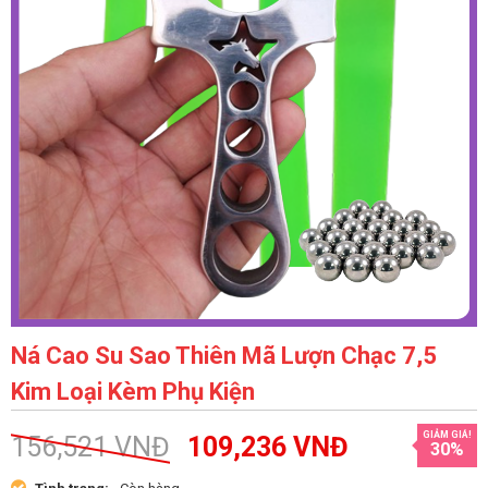
Ná Cao Su Sao Thiên Mã Lượn Chạc 7,5
Kim Loại Kèm Phụ Kiện
GIẢM GIÁ!
156,521
VNĐ
109,236
VNĐ
30%