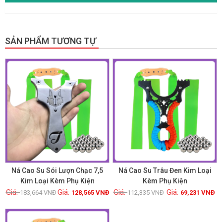
SẢN PHẨM TƯƠNG TỰ
GIẢM GIÁ!
GIẢM GIÁ!
Ná Cao Su Sói Lượn Chạc 7,5
Ná Cao Su Trâu Đen Kim Loại
Kim Loại Kèm Phụ Kiện
Kèm Phụ Kiện
183,664
VNĐ
128,565
VNĐ
112,335
VNĐ
69,231
VNĐ
Xem chi tiết
Xem chi tiết
GIẢM GIÁ!