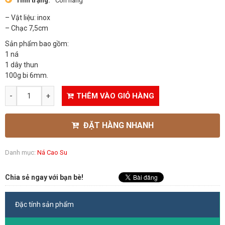
Tình trạng:
Còn hàng
– Vật liệu: inox
– Chạc 7,5cm
Sản phẩm bao gồm:
1 ná
1 dây thun
100g bi 6mm.
THÊM VÀO GIỎ HÀNG
ĐẶT HÀNG NHANH
Danh mục:
Ná Cao Su
Chia sẻ ngay với bạn bè!
Đặc tính sản phẩm