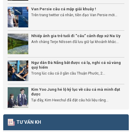
Van Persie câu cá mập giải khuây !
Trên trang twitter cá nhân, tiền đạo Van Persie mới...
Nhiếp ảnh gia trẻ tuổi đi “câu” cảnh đẹp xứ Na Uy
Anh chàng Terje Nilssen đã lưu giữ lại khoảnh khắc...
Ngư dân Đà Nẵng bắt được cá lạ, nghi cá sủ vàng
quý hiếm
Trong lúc câu cá ở gần cầu Thuận Phước, 2...
Kim Yoo Jung hé lộ kỷ lục về câu cá mà mình đạt
được
Tại đây, Kim Heechul đã đặt câu hỏi liệu rằng...
TƯ VẤN KH