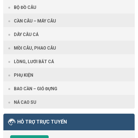
BỘ ĐỒ CÂU
CẦN CÂU – MÁY CÂU
DÂY CÂU CÁ
MỒI CÂU, PHAO CÂU
LỒNG, LƯỚI BẮT CÁ
PHỤ KIỆN
BAO CẦN – GIỎ ĐỰNG
NÁ CAO SU
HỖ TRỢ TRỰC TUYẾN