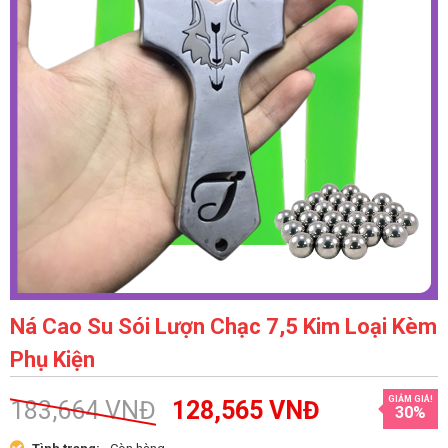
Ná Cao Su Sói Lượn Chạc 7,5 Kim Loại Kèm
Phụ Kiện
GIẢM GIÁ!
183,664
VNĐ
128,565
VNĐ
30%