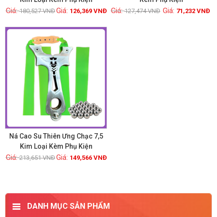
180,527
VNĐ
126,369
VNĐ
127,474
VNĐ
71,232
VNĐ
Xem chi tiết
Xem chi tiết
GIẢM GIÁ!
Ná Cao Su Thiên Ưng Chạc 7,5
Kim Loại Kèm Phụ Kiện
213,651
VNĐ
149,566
VNĐ
Xem chi tiết
DANH MỤC SẢN PHẨM