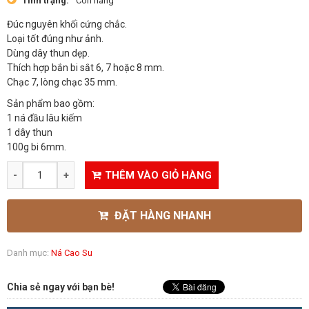
Tình trạng:
Còn hàng
Đúc nguyên khối cứng chắc.
Loại tốt đúng như ảnh.
Dùng dây thun dẹp.
Thích hợp bắn bi sắt 6, 7 hoặc 8 mm.
Chạc 7, lòng chạc 35 mm.
Sản phẩm bao gồm:
1 ná đầu lâu kiếm
1 dây thun
100g bi 6mm.
THÊM VÀO GIỎ HÀNG
ĐẶT HÀNG NHANH
Danh mục:
Ná Cao Su
Chia sẻ ngay với bạn bè!