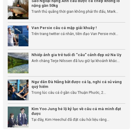
Sao Ngoại hạng Anh câu được cá chép khổng lồ
nặng gần 50kg
Tranh thủ quãng thời gian không phải thi đấu, Mark...
Van Persie câu cá mập giải khuây !
Trên trang twitter cá nhân, tiền đạo Van Persie mới...
Nhiếp ảnh gia trẻ tuổi đi “câu” cảnh đẹp xứ Na Uy
Anh chàng Terje Nilssen đã lưu giữ lại khoảnh khắc...
Ngư dân Đà Nẵng bắt được cá lạ, nghi cá sủ vàng
quý hiếm
Trong lúc câu cá ở gần cầu Thuận Phước, 2...
Kim Yoo Jung hé lộ kỷ lục về câu cá mà mình đạt
được
Tại đây, Kim Heechul đã đặt câu hỏi liệu rằng...