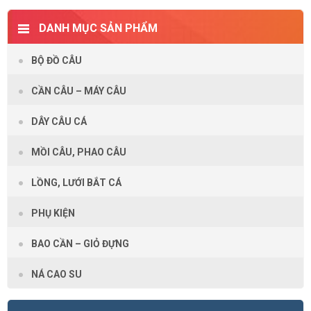
DANH MỤC SẢN PHẨM
BỘ ĐỒ CÂU
CẦN CÂU – MÁY CÂU
DÂY CÂU CÁ
MỒI CÂU, PHAO CÂU
LỒNG, LƯỚI BẮT CÁ
PHỤ KIỆN
BAO CẦN – GIỎ ĐỰNG
NÁ CAO SU