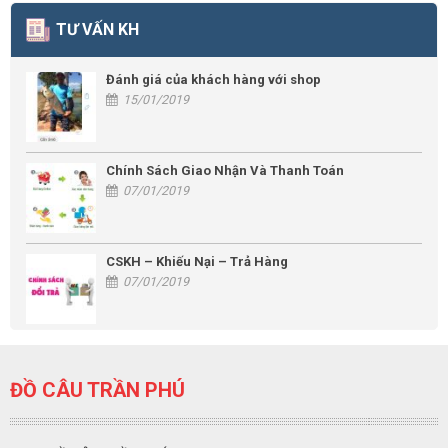
TƯ VẤN KH
Đánh giá của khách hàng với shop
15/01/2019
Chính Sách Giao Nhận Và Thanh Toán
07/01/2019
CSKH – Khiếu Nại – Trả Hàng
07/01/2019
ĐỒ CÂU TRẦN PHÚ