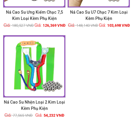
Ná Cao Su Ưng Kiếm Chạc 7,5
Ná Cao Su U7 Chạc 7 Kim Loại
Kim Loại Kèm Phụ Kiện
Kèm Phụ Kiện
180,527
VNĐ
126,369
VNĐ
148,140
VNĐ
103,698
VNĐ
Xem chi tiết
Xem chi tiết
GIẢM GIÁ!
Ná Cao Su Nhện Loại 2 Kim Loại
Kèm Phụ Kiện
77,565
VNĐ
54,232
VNĐ
Xem chi tiết