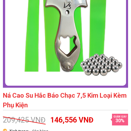
Ná Cao Su Hắc Báo Chạc 7,5 Kim Loại Kèm
Phụ Kiện
GIẢM GIÁ!
209,425
VNĐ
146,556
VNĐ
30%