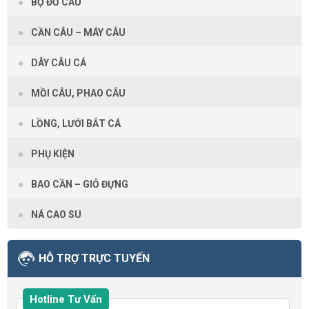
BỘ ĐỒ CÂU
CẦN CÂU – MÁY CÂU
DÂY CÂU CÁ
MỒI CÂU, PHAO CÂU
LỒNG, LƯỚI BẮT CÁ
PHỤ KIỆN
BAO CẦN – GIỎ ĐỰNG
NÁ CAO SU
HỖ TRỢ TRỰC TUYẾN
Hotline Tư Vấn