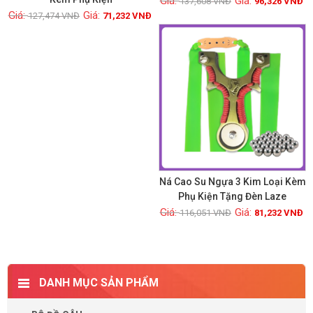
137,608
VNĐ
96,326
VNĐ
127,474
VNĐ
71,232
VNĐ
Xem chi tiết
Xem chi tiết
GIẢM GIÁ!
Ná Cao Su Ngựa 3 Kim Loại Kèm
Phụ Kiện Tặng Đèn Laze
116,051
VNĐ
81,232
VNĐ
Xem chi tiết
DANH MỤC SẢN PHẨM