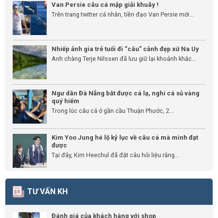
Van Persie câu cá mập giải khuây !
Trên trang twitter cá nhân, tiền đạo Van Persie mới...
Nhiếp ảnh gia trẻ tuổi đi “câu” cảnh đẹp xứ Na Uy
Anh chàng Terje Nilssen đã lưu giữ lại khoảnh khắc...
Ngư dân Đà Nẵng bắt được cá lạ, nghi cá sủ vàng
quý hiếm
Trong lúc câu cá ở gần cầu Thuận Phước, 2...
Kim Yoo Jung hé lộ kỷ lục về câu cá mà mình đạt
được
Tại đây, Kim Heechul đã đặt câu hỏi liệu rằng...
TƯ VẤN KH
Đánh giá của khách hàng với shop