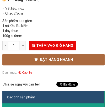
Tình trạng:
Còn hàng
– Vật liệu: inox
– Chạc 7,5cm
Sản phẩm bao gồm:
1 ná đầu lâu kiếm
1 dây thun
100g bi 6mm.
THÊM VÀO GIỎ HÀNG
ĐẶT HÀNG NHANH
Danh mục:
Ná Cao Su
Chia sẻ ngay với bạn bè!
Đặc tính sản phẩm