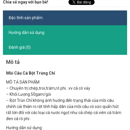
Chia sẻ ngay với bạn bè!
Đặc tính sản phẩm
Hướng dẫn sử dụng
Đánh giá (0)
Mô tả
Mồi Câu Cá Bột Trùng Chỉ
MÔ TẢ SẢN PHẨM
– Chuyên trị:chép,troi,trám,rô phi…vv cá có vảy
– Khối Lượng:50gam/gói
– Bột Trùn Chỉ không ảnh hưởng đến trạng thái của mồi câu
chính cải thiện ro rệt tính hấp dân của mồi câu có sức quấn hút
rất lớn đối với các loại cá nước ngọt như cá chép cá viên cá trắm
đen cá rô phi .
Hướng dẫn sử dụng :