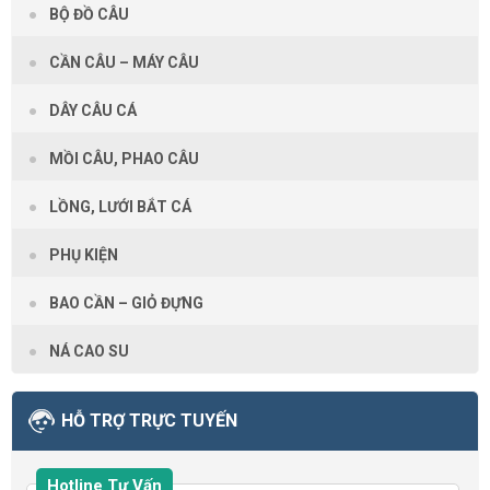
BỘ ĐỒ CÂU
CẦN CÂU – MÁY CÂU
DÂY CÂU CÁ
MỒI CÂU, PHAO CÂU
LỒNG, LƯỚI BẮT CÁ
PHỤ KIỆN
BAO CẦN – GIỎ ĐỰNG
NÁ CAO SU
HỖ TRỢ TRỰC TUYẾN
Hotline Tư Vấn