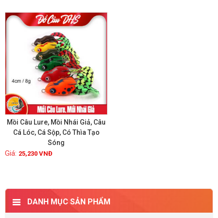
Mồi Câu Lure, Mồi Nhái Giả, Câu
Cá Lóc, Cá Sộp, Có Thìa Tạo
Sóng
Xem chi tiết
25,230
VNĐ
DANH MỤC SẢN PHẨM