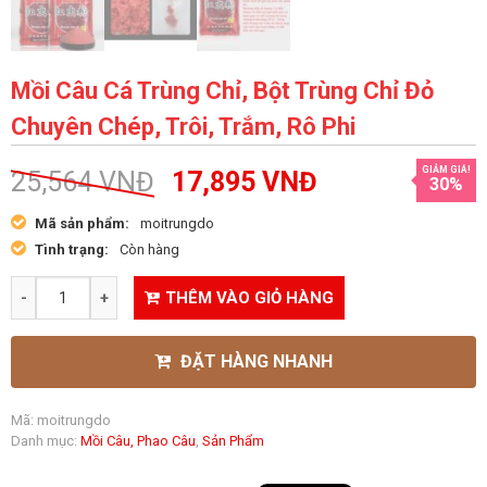
Mồi Câu Cá Trùng Chỉ, Bột Trùng Chỉ Đỏ
Chuyên Chép, Trôi, Trắm, Rô Phi
GIẢM GIÁ!
25,564
VNĐ
17,895
VNĐ
30%
Mã sản phẩm:
moitrungdo
Tình trạng:
Còn hàng
THÊM VÀO GIỎ HÀNG
ĐẶT HÀNG NHANH
Mã:
moitrungdo
Danh mục:
Mồi Câu, Phao Câu
,
Sản Phẩm