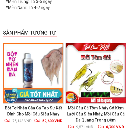
*Miền Trung: Từ 3-5 ngày
*Miền Nam: Từ 4-7 ngày
SẢN PHẨM TƯƠNG TỰ
GIẢM GIÁ!
GIẢM GIÁ!
Bột Tơ Nhện Câu Cá Tạo Sự Kết
Mồi Câu Cá Tôm Nhảy Có Kèm
Dính Cho Mồi Câu Siêu Nhạy
Lưỡi Câu Siêu Nhậy, Mồi Câu Cá
Dạ Quang Trong Đêm
75,142
VNĐ
52,600
VNĐ
Xem chi tiết
Xem chi tiết
9,571
VNĐ
6,700
VNĐ