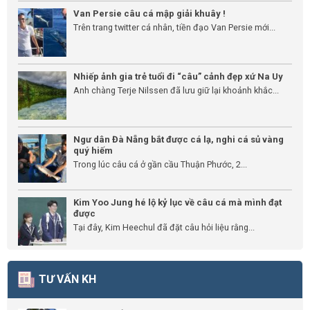
Van Persie câu cá mập giải khuây !
Trên trang twitter cá nhân, tiền đạo Van Persie mới...
Nhiếp ảnh gia trẻ tuổi đi “câu” cảnh đẹp xứ Na Uy
Anh chàng Terje Nilssen đã lưu giữ lại khoảnh khắc...
Ngư dân Đà Nẵng bắt được cá lạ, nghi cá sủ vàng
quý hiếm
Trong lúc câu cá ở gần cầu Thuận Phước, 2...
Kim Yoo Jung hé lộ kỷ lục về câu cá mà mình đạt
được
Tại đây, Kim Heechul đã đặt câu hỏi liệu rằng...
TƯ VẤN KH