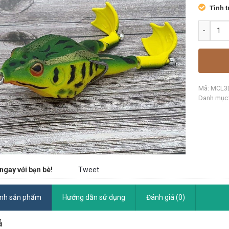
Tình t
Mã:
MCL3
Danh mục
ngay với bạn bè!
Tweet
ính sản phẩm
Hướng dẫn sử dụng
Đánh giá (0)
ả