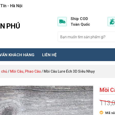
Tín - Hà Nội
Ship COD
ẦN PHÚ
Toàn Quốc
 VẤN KHÁCH HÀNG
LIÊN HỆ
 chủ
/
Mồi Câu, Phao Câu
/ Mồi Câu Lure Ếch 3D Siêu Nhạy
🔍
Mồi C
113,
Mã sả