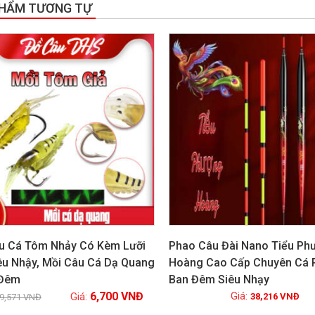
PHẨM TƯƠNG TỰ
!
u Cá Tôm Nhảy Có Kèm Lưỡi
Phao Câu Đài Nano Tiểu Ph
êu Nhậy, Mồi Câu Cá Dạ Quang
Hoàng Cao Cấp Chuyên Cá R
 Đêm
Ban Đêm Siêu Nhạy
Xem chi tiết
Xem chi tiết
6,700
VNĐ
38,216
VNĐ
9,571
VNĐ