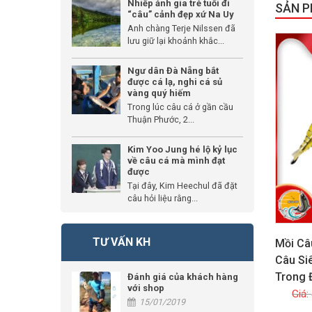
Nhiếp ảnh gia trẻ tuổi đi
SẢN 
“câu” cảnh đẹp xứ Na Uy
Anh chàng Terje Nilssen đã
GIẢM GIÁ
lưu giữ lại khoảnh khắc...
Ngư dân Đà Nẵng bắt
được cá lạ, nghi cá sủ
vàng quý hiếm
Trong lúc câu cá ở gần cầu
Thuận Phước, 2...
Kim Yoo Jung hé lộ kỷ lục
về câu cá mà mình đạt
được
Tại đây, Kim Heechul đã đặt
câu hỏi liệu rằng...
TƯ VẤN KH
Mồi Câ
Câu Si
Trong
Đánh giá của khách hàng
với shop
15/01/2019