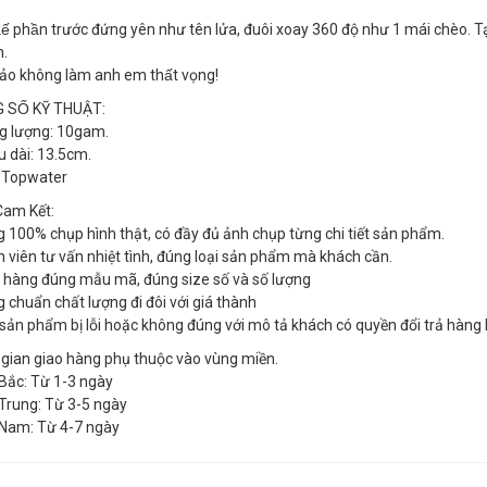
kế phần trước đứng yên như tên lửa, đuôi xoay 360 độ như 1 mái chèo. Tạ
n.
̉o không làm anh em thất vọng!
SỐ KỸ THUẬT:
g lượng: 10gam.
̀u dài: 13.5cm.
 Topwater
am Kết:
g 100% chụp hình thật, có đầy đủ ảnh chụp từng chi tiết sản phẩm.
n viên tư vấn nhiệt tình, đúng loại sản phẩm mà khách cần.
o hàng đúng mẫu mã, đúng size số và số lượng
g chuẩn chất lượng đi đôi với giá thành
 sản phẩm bị lỗi hoặc không đúng với mô tả khách có quyền đổi trả hàng 
 gian giao hàng phụ thuộc vào vùng miền.
Bắc: Từ 1-3 ngày
Trung: Từ 3-5 ngày
Nam: Từ 4-7 ngày