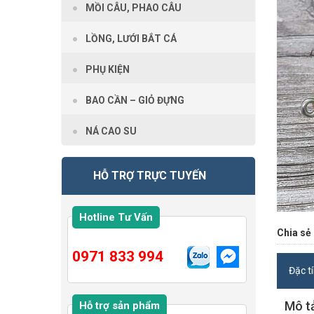
MỒI CÂU, PHAO CÂU
LỒNG, LƯỚI BẮT CÁ
PHỤ KIỆN
BAO CẦN – GIỎ ĐỰNG
NÁ CAO SU
HỖ TRỢ TRỰC TUYẾN
Hotline Tư Vấn
Chia sẻ 
0971 833 994
Đặc t
Mô t
Hỗ trợ sản phẩm