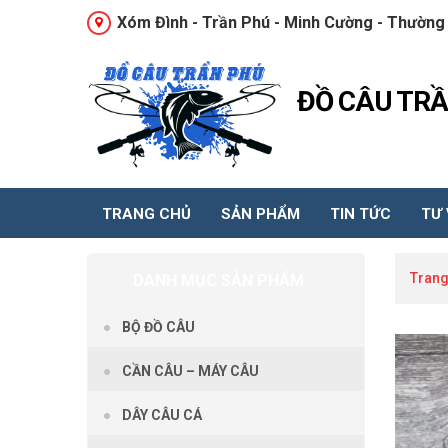
Xóm Đình - Trần Phú - Minh Cường - Thường 
ĐỒ CÂU TR
TRANG CHỦ
SẢN PHẨM
TIN TỨC
TƯ
Trang
DANH MỤC SẢN PHẨM
BỘ ĐỒ CÂU
CẦN CÂU – MÁY CÂU
DÂY CÂU CÁ