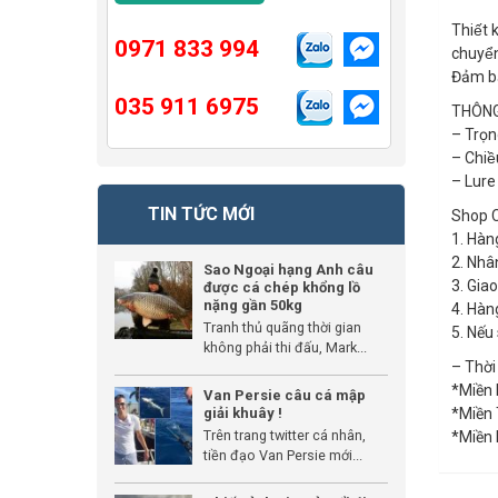
Thiết 
0971 833 994
chuyể
Đảm ba
035 911 6975
THÔNG 
– Trọn
– Chiê
– Lure
TIN TỨC MỚI
Shop C
1. Hàn
2. Nhâ
Sao Ngoại hạng Anh câu
3. Gia
được cá chép khổng lồ
nặng gần 50kg
4. Hàn
Tranh thủ quãng thời gian
5. Nếu
không phải thi đấu, Mark...
– Thời
*Miền 
Van Persie câu cá mập
giải khuây !
*Miền 
Trên trang twitter cá nhân,
*Miền 
tiền đạo Van Persie mới...