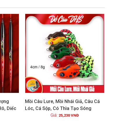
ượng
Mồi Câu Lure, Mồi Nhái Giả, Câu Cá
ô, Diếc
Lóc, Cá Sộp, Có Thìa Tạo Sóng
Xem chi tiết
25,230
VNĐ