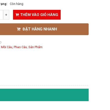
rạng:
Còn hàng
THÊM VÀO GIỎ HÀNG
ĐẶT HÀNG NHANH
D
:
Mồi Câu, Phao Câu
,
Sản Phẩm