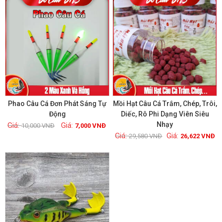
Phao Câu Cá Đơn Phát Sáng Tự
Mồi Hạt Câu Cá Trắm, Chép, Trôi,
Động
Diếc, Rô Phi Dạng Viên Siêu
Nhạy
10,000
VNĐ
7,000
VNĐ
Xem chi tiết
Xem chi tiết
29,580
VNĐ
26,622
VNĐ
GIẢM GIÁ!