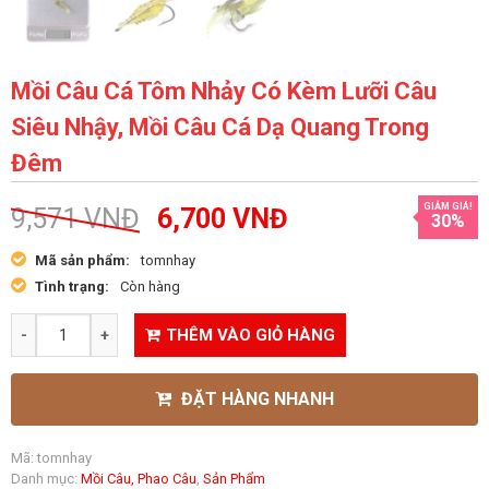
Mồi Câu Cá Tôm Nhảy Có Kèm Lưỡi Câu
Siêu Nhậy, Mồi Câu Cá Dạ Quang Trong
Đêm
GIẢM GIÁ!
9,571
VNĐ
6,700
VNĐ
30%
Mã sản phẩm:
tomnhay
Tình trạng:
Còn hàng
THÊM VÀO GIỎ HÀNG
ĐẶT HÀNG NHANH
Mã:
tomnhay
Danh mục:
Mồi Câu, Phao Câu
,
Sản Phẩm