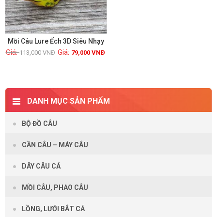
Mồi Câu Lure Ếch 3D Siêu Nhạy
113,000
VNĐ
79,000
VNĐ
Xem chi tiết
DANH MỤC SẢN PHẨM
BỘ ĐỒ CÂU
CẦN CÂU – MÁY CÂU
DÂY CÂU CÁ
MỒI CÂU, PHAO CÂU
LỒNG, LƯỚI BẮT CÁ