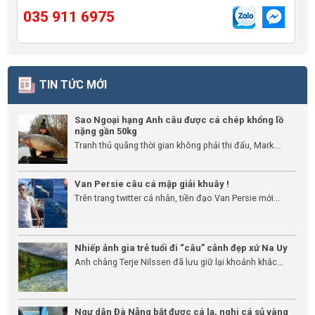
035 911 6975
TIN TỨC MỚI
Sao Ngoại hạng Anh câu được cá chép khổng lồ
nặng gần 50kg
Tranh thủ quãng thời gian không phải thi đấu, Mark...
Van Persie câu cá mập giải khuây !
Trên trang twitter cá nhân, tiền đạo Van Persie mới...
Nhiếp ảnh gia trẻ tuổi đi “câu” cảnh đẹp xứ Na Uy
Anh chàng Terje Nilssen đã lưu giữ lại khoảnh khắc...
Ngư dân Đà Nẵng bắt được cá lạ, nghi cá sủ vàng