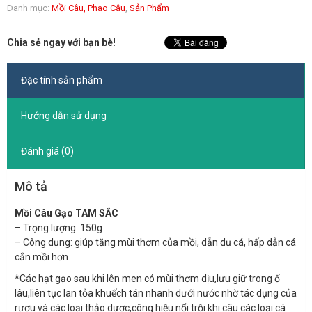
Danh mục:
Mồi Câu, Phao Câu
,
Sản Phẩm
Chia sẻ ngay với bạn bè!
Đặc tính sản phẩm
Hướng dẫn sử dụng
Đánh giá (0)
Mô tả
Mồi Câu Gạo TAM SẮC
– Trọng lượng: 150g
– Công dụng: giúp tăng mùi thơm của mồi, dẫn dụ cá, hấp dẫn cá
cắn mồi hơn
*Các hạt gạo sau khi lên men có mùi thơm dịu,lưu giữ trong ổ
lâu,liên tục lan tỏa khuếch tán nhanh dưới nước nhờ tác dụng của
rượu và các loại thảo dược,công hiệu nổi trội khi câu các loại cá