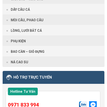
DÂY CÂU CÁ
MỒI CÂU, PHAO CÂU
LỒNG, LƯỚI BẮT CÁ
PHỤ KIỆN
BAO CẦN – GIỎ ĐỰNG
NÁ CAO SU
HỖ TRỢ TRỰC TUYẾN
Hotline Tư Vấn
0971 833 994