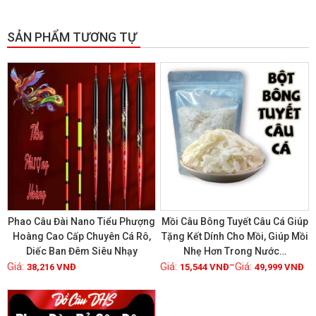
SẢN PHẨM TƯƠNG TỰ
GIẢM GIÁ!
Phao Câu Đài Nano Tiểu Phượng
Mồi Câu Bông Tuyết Câu Cá Giúp
Hoàng Cao Cấp Chuyên Cá Rô,
Tặng Kết Dính Cho Mồi, Giúp Mồi
Diếc Ban Đêm Siêu Nhạy
Nhẹ Hơn Trong Nước…
Xem chi tiết
Xem chi tiết
–
38,216
VNĐ
15,544
VNĐ
49,999
VNĐ
GIẢM GIÁ!