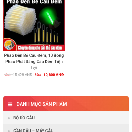
Phao Đèn Bẻ Câu Đêm, 10 Bóng
Phao Phát Sáng Câu Đêm Tiện
Lợi
Xem chi tiết
15,428
VNĐ
10,800
VNĐ
DANH MỤC SẢN PHẨM
BỘ ĐỒ CÂU
CẦN CÂU – MÁY CÂU