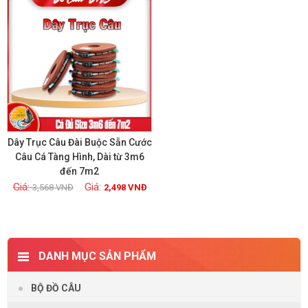
Dây Trục Câu Đài Buộc Sẵn Cước
Câu Cá Tàng Hình, Dài từ 3m6
đến 7m2
Xem chi tiết
3,568
VNĐ
2,498
VNĐ
DANH MỤC SẢN PHẨM
BỘ ĐỒ CÂU