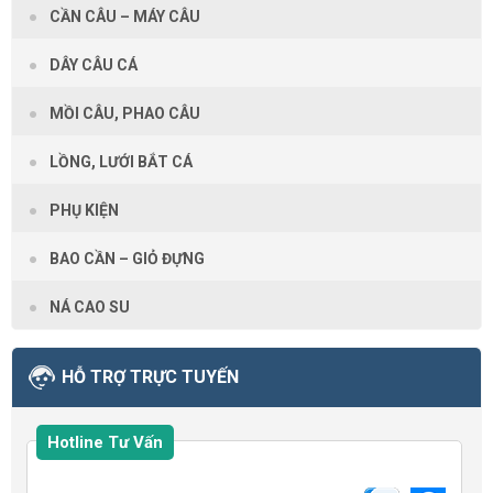
CẦN CÂU – MÁY CÂU
DÂY CÂU CÁ
MỒI CÂU, PHAO CÂU
LỒNG, LƯỚI BẮT CÁ
PHỤ KIỆN
BAO CẦN – GIỎ ĐỰNG
NÁ CAO SU
HỖ TRỢ TRỰC TUYẾN
Hotline Tư Vấn