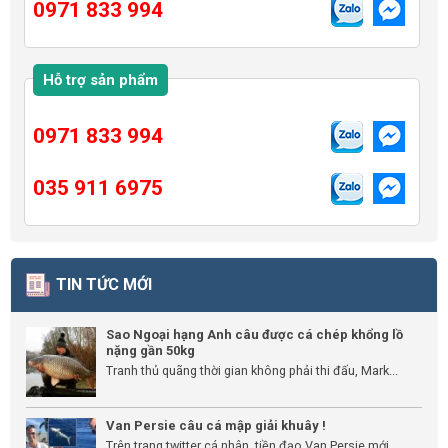
0971 833 994
Hỗ trợ sản phẩm
0971 833 994
035 911 6975
TIN TỨC MỚI
Sao Ngoại hạng Anh câu được cá chép khổng lồ
nặng gần 50kg
Tranh thủ quãng thời gian không phải thi đấu, Mark...
Van Persie câu cá mập giải khuây !
Trên trang twitter cá nhân, tiền đạo Van Persie mới...