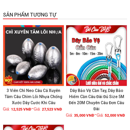
SẢN PHẨM TƯƠNG TỰ
GIẢM GIÁ!
3 Viên Chì Neo Câu Cá Xuyên
Dây Bảo Vệ Cần Tay, Dây Bảo
Tâm Câu Chìm Lõi Nhựa Chống
Hiểm Cần Câu Đài Đủ Size 5M
Xước Dây Cước Khi Câu
Đến 20M Chuyên Câu Đơn Câu
Xem chi tiết
Xem chi tiết
–
Đài
12,525
VNĐ
27,523
VNĐ
–
35,000
VNĐ
52,000
VNĐ
GIẢM GIÁ!