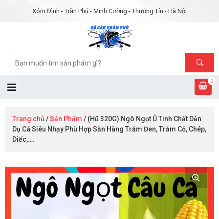
Xóm Đình - Trần Phú - Minh Cường - Thường Tín - Hà Nội
0
Trang chủ
/
Sản Phẩm
/ (Hũ 320G) Ngô Ngọt Ủ Tinh Chất Dẫn
Dụ Cá Siêu Nhạy Phù Hợp Săn Hàng Trắm Đen, Trắm Cỏ, Chép,
Diếc,….