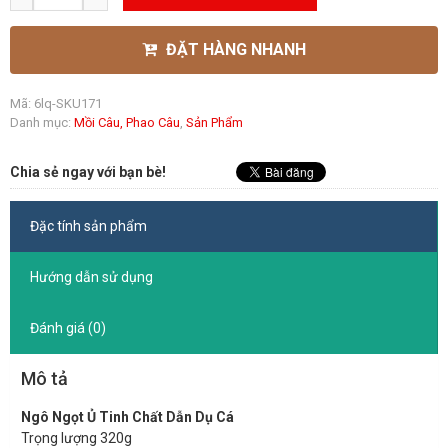
ĐẶT HÀNG NHANH
Mã:
6lq-SKU171
Danh mục:
Mồi Câu, Phao Câu
,
Sản Phẩm
Chia sẻ ngay với bạn bè!
Đặc tính sản phẩm
Hướng dẫn sử dụng
Đánh giá (0)
Mô tả
Ngô Ngọt Ủ Tinh Chất Dẫn Dụ Cá
Trọng lượng 320g