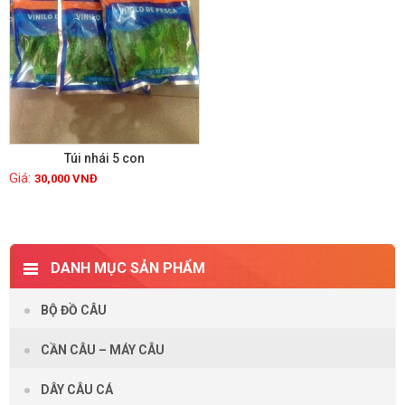
Túi nhái 5 con
30,000
VNĐ
Xem chi tiết
DANH MỤC SẢN PHẨM
BỘ ĐỒ CÂU
CẦN CÂU – MÁY CÂU
DÂY CÂU CÁ