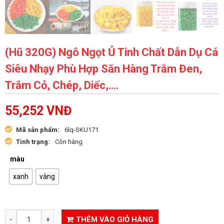
(Hũ 320G) Ngô Ngọt Ủ Tinh Chất Dẫn Dụ Cá
Siêu Nhạy Phù Hợp Săn Hàng Trắm Đen,
Trắm Cỏ, Chép, Diếc,….
55,252
VNĐ
Mã sản phẩm:
6lq-SKU171
Tình trạng:
Còn hàng
màu
xanh
vàng
THÊM VÀO GIỎ HÀNG