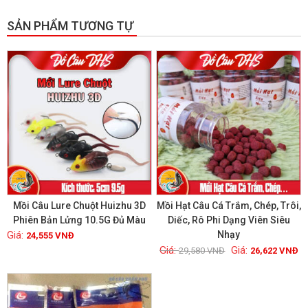
SẢN PHẨM TƯƠNG TỰ
GIẢM GIÁ!
Mồi Câu Lure Chuột Huizhu 3D
Mồi Hạt Câu Cá Trắm, Chép, Trôi,
Phiên Bản Lửng 10.5G Đủ Màu
Diếc, Rô Phi Dạng Viên Siêu
Nhạy
24,555
VNĐ
Xem chi tiết
Xem chi tiết
29,580
VNĐ
26,622
VNĐ