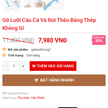
Gỡ Lưỡi Câu Cá Và Rút Thẻo Bằng Thép
Không Gỉ
GIẢM GIÁ!
11,400
VNĐ
7,980
VNĐ
30%
Mã sản phẩm:
goluoi2trong1
Tình trạng:
Còn hàng
THÊM VÀO GIỎ HÀNG
ĐẶT HÀNG NHANH
Mã:
goluoi2trong1
Danh mục:
Phụ Kiện
,
Sản Phẩm