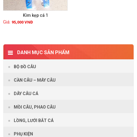
Kìm kẹp cá 1
95,000
VNĐ
Xem chi tiết
DANH MỤC SẢN PHẨM
BỘ ĐỒ CÂU
CẦN CÂU – MÁY CÂU
DÂY CÂU CÁ
MỒI CÂU, PHAO CÂU
LỒNG, LƯỚI BẮT CÁ
PHỤ KIỆN