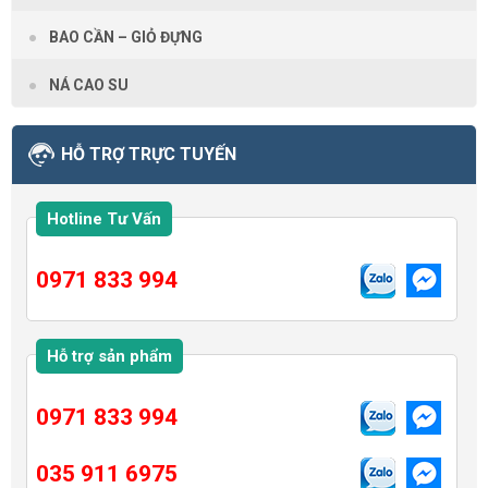
BAO CẦN – GIỎ ĐỰNG
NÁ CAO SU
HỖ TRỢ TRỰC TUYẾN
Hotline Tư Vấn
0971 833 994
Hỗ trợ sản phẩm
0971 833 994
035 911 6975