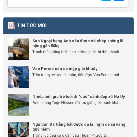
TIN TỨC MỚI
Sao Ngoại hạng Anh câu được cá chép khổng lồ
nặng gần 50kg
Tranh thủ quãng thời gian không phải thi đấu, Mark...
Van Persie câu cá mập giải khuây !
Trên trang twitter cá nhân, tiền đạo Van Persie mới...
Nhiếp ảnh gia trẻ tuổi đi “câu” cảnh đẹp xứ Na Uy
Anh chàng Terje Nilssen đã lưu giữ lại khoảnh khắc...
Ngư dân Đà Nẵng bắt được cá lạ, nghi cá sủ vàng
quý hiếm
Trong lúc câu cá ở gần cầu Thuận Phước, 2...