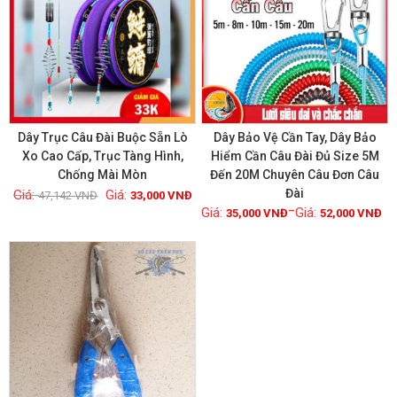
Dây Trục Câu Đài Buộc Sẵn Lò
Dây Bảo Vệ Cần Tay, Dây Bảo
Xo Cao Cấp, Trục Tàng Hình,
Hiểm Cần Câu Đài Đủ Size 5M
Chống Mài Mòn
Đến 20M Chuyên Câu Đơn Câu
Xem chi tiết
Xem chi tiết
Đài
47,142
VNĐ
33,000
VNĐ
–
35,000
VNĐ
52,000
VNĐ