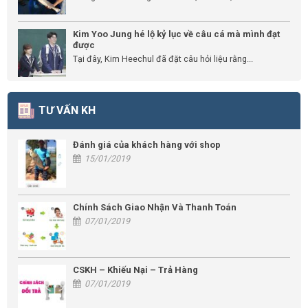
Kim Yoo Jung hé lộ kỷ lục về câu cá mà mình đạt
được
Tại đây, Kim Heechul đã đặt câu hỏi liệu rằng...
TƯ VẤN KH
Đánh giá của khách hàng với shop
15/01/2019
Chính Sách Giao Nhận Và Thanh Toán
07/01/2019
CSKH – Khiếu Nại – Trả Hàng
07/01/2019