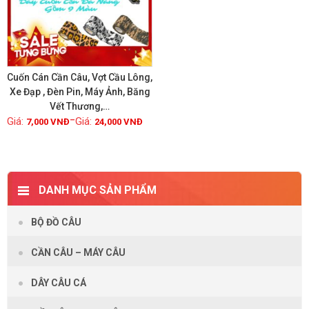
Cuốn Cán Cần Câu, Vợt Cầu Lông,
Xe Đạp , Đèn Pin, Máy Ảnh, Băng
Vết Thương,…
Xem chi tiết
–
7,000
VNĐ
24,000
VNĐ
DANH MỤC SẢN PHẨM
BỘ ĐỒ CÂU
CẦN CÂU – MÁY CÂU
DÂY CÂU CÁ