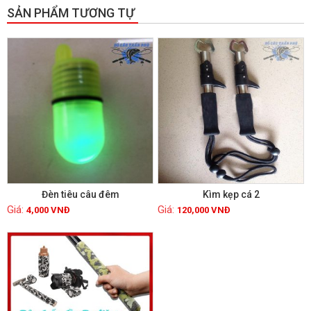
SẢN PHẨM TƯƠNG TỰ
Đèn tiêu câu đêm
Kìm kẹp cá 2
4,000
VNĐ
120,000
VNĐ
Xem chi tiết
Xem chi tiết
GIẢM GIÁ!