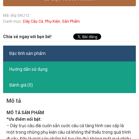
Mã:
6lq-SKU12
Danh mục:
Dây Câu Cá
,
Phụ Kiện
,
Sản Phẩm
Chia sẻ ngay với bạn bè!
Đặc tính sản phẩm
Hướng dẫn sử dụng
Đánh giá (0)
Mô tả
MÔ TẢ SẢN PHẨM
*Ưu điểm nổi bật:
– Dây trục câu đài cuốn sẵn cước câu cá tàng hình cao cấp là
một trong những phụ kiện câu cá không thể thiếu trong quá trình
đi câu. Đây là một sản phẩm hỗ trợ cần thủ không mất quá nhiều