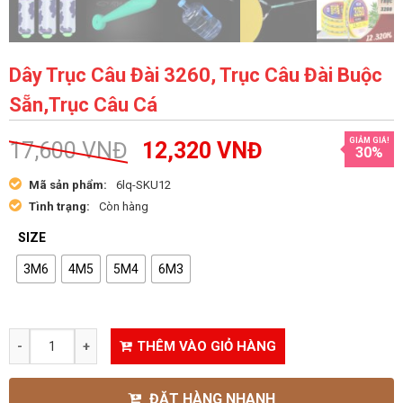
Dây Trục Câu Đài 3260, Trục Câu Đài Buộc
Sẵn,Trục Câu Cá
GIẢM GIÁ!
17,600
VNĐ
12,320
VNĐ
30%
Mã sản phẩm:
6lq-SKU12
Tình trạng:
Còn hàng
SIZE
3M6
4M5
5M4
6M3
THÊM VÀO GIỎ HÀNG
ĐẶT HÀNG NHANH