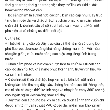
thời gian trong thời gian trong việc thay thế link câu khi bị đứt
hoặc vướng vào vật cản.
– Bộ sản phẩm là sự kết hợp các phụ kiện cao cấp như: Dây trục
tàng hình dẻo dai và chắc chắc, hạt chặn phao, chân cắm phao
chặn chì , khóa link câu cá số 8 , chì câu cá in vạch , …. Mỗi một
phụ kiện lại có những ưu điểm nổi bật.
Cụ thể là:
+ Thiết kế nâng cấp với Dây trục câu cá thế hệ mới sử dụng lớp
phủ fluorocacboncao tăng khả năng chống mài mòn. Với màu
sắc gần giống màu nước nâng cao hiệu ứng tàng hình trong
nước.
+ Chân cắm phao và hạt chạn được làm từ chất liệu silicon cao
cấp, độ đàn hồi tốt, khả năng phục hồi nhanh, truyền tín hiệu vô
cùng nhanh nhạy.
+ Khóa link số 8 với chất liệu hợp kim siêu bền, bề mặt nhẵn
không làm tổn thương dây câu, chống ăn mòn cực tốt. Đồng thời,
mà ní câu cá được thiết kế linh hoạt và nhạy bén xoay 360° tốc độ
cao, ngăn ngừa việc vướng mắc, rối dây.
+ Dây trục còn sử dụng loại chì lá câu cá cuốn sẵn thanh cuốn chì
được làm từ nhựa kĩ thuật PPO-2 dẻo dai, mềm mại, không làm