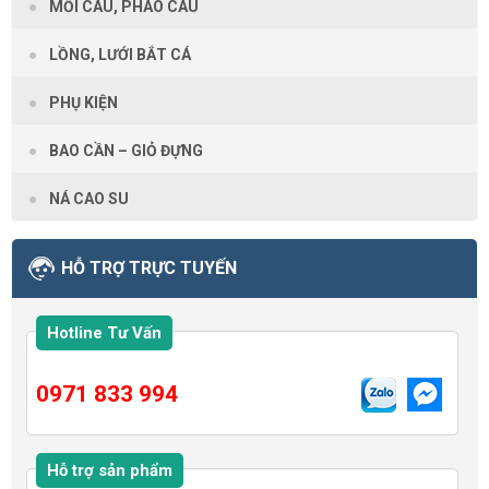
MỒI CÂU, PHAO CÂU
LỒNG, LƯỚI BẮT CÁ
PHỤ KIỆN
BAO CẦN – GIỎ ĐỰNG
NÁ CAO SU
HỖ TRỢ TRỰC TUYẾN
Hotline Tư Vấn
0971 833 994
Hỗ trợ sản phẩm