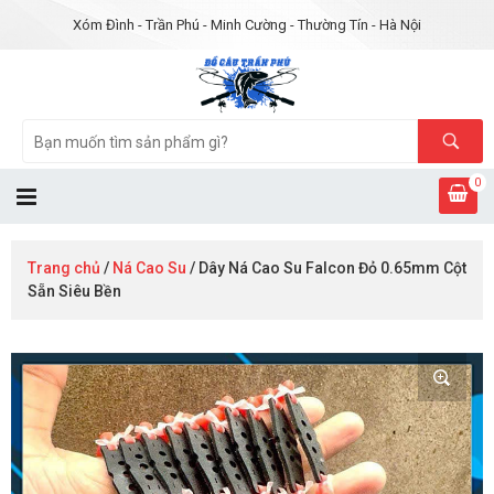
Xóm Đình - Trần Phú - Minh Cường - Thường Tín - Hà Nội
0
Trang chủ
/
Ná Cao Su
/ Dây Ná Cao Su Falcon Đỏ 0.65mm Cột
Sẵn Siêu Bền