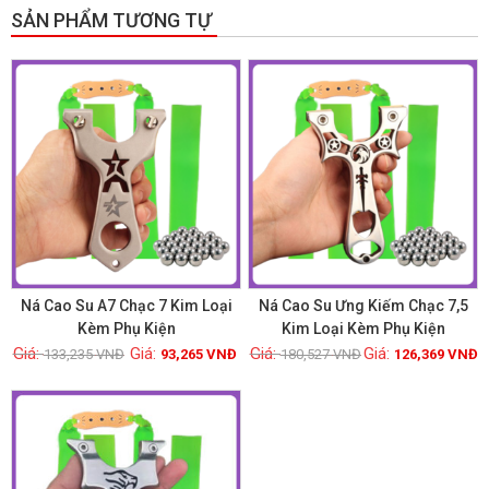
SẢN PHẨM TƯƠNG TỰ
GIẢM GIÁ!
GIẢM GIÁ!
Ná Cao Su A7 Chạc 7 Kim Loại
Ná Cao Su Ưng Kiếm Chạc 7,5
Kèm Phụ Kiện
Kim Loại Kèm Phụ Kiện
133,235
VNĐ
93,265
VNĐ
180,527
VNĐ
126,369
VNĐ
Xem chi tiết
Xem chi tiết
GIẢM GIÁ!