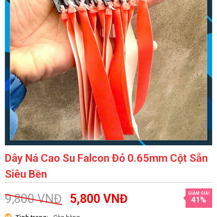
Dây Ná Cao Su Falcon Đỏ 0.65mm Cột Sẵn
Siêu Bền
GIẢM GIÁ!
9,800
VNĐ
5,800
VNĐ
41%