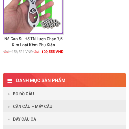
Ná Cao Su Hổ TN Lượn Chạc 7,5
Kim Loại Kèm Phụ Kiện
156,521
VNĐ
109,555
VNĐ
Xem chi tiết
DANH MỤC SẢN PHẨM
BỘ ĐỒ CÂU
CẦN CÂU – MÁY CÂU
DÂY CÂU CÁ