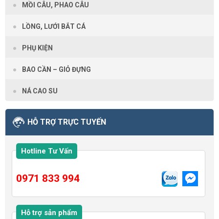
MỒI CÂU, PHAO CÂU
LỒNG, LƯỚI BẮT CÁ
PHỤ KIỆN
BAO CẦN – GIỎ ĐỰNG
NÁ CAO SU
HỖ TRỢ TRỰC TUYẾN
Hotline Tư Vấn
0971 833 994
Hỗ trợ sản phẩm