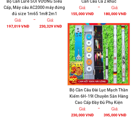
Bộ Cần Lure SÓI VƯƠNG Siêu
Cần Câu Cá 2 khúc
Cấp, Máy câu AC2000 máy đứng
–
đủ size 1m65 1m8 2m1
155,000
VNĐ
180,000
VNĐ
Xem chi tiết
Xem chi tiết
–
197,019
VNĐ
230,329
VNĐ
Bộ Cần Câu Đài Lục Mạch Thần
Kiếm 6H-19I Chuyên Săn Hàng
Cao Cấp Đầy Đủ Phụ Kiện
Xem chi tiết
–
230,000
VNĐ
395,000
VNĐ