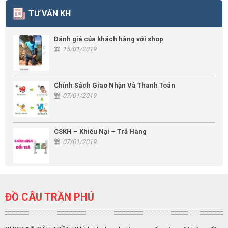
TƯ VẤN KH
Đánh giá của khách hàng với shop
15/01/2019
Chính Sách Giao Nhận Và Thanh Toán
07/01/2019
CSKH – Khiếu Nại – Trả Hàng
07/01/2019
ĐỒ CÂU TRẦN PHÚ