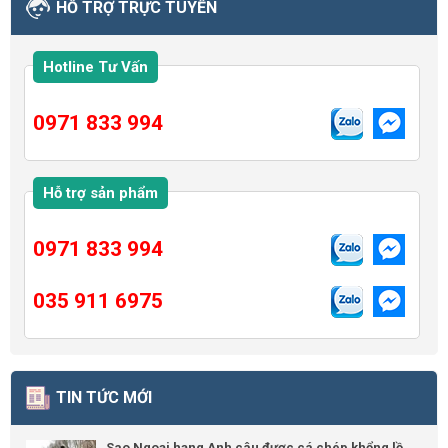
HỖ TRỢ TRỰC TUYẾN
Hotline Tư Vấn
0971 833 994
Hỗ trợ sản phẩm
0971 833 994
035 911 6975
TIN TỨC MỚI
Sao Ngoại hạng Anh câu được cá chép khổng lồ