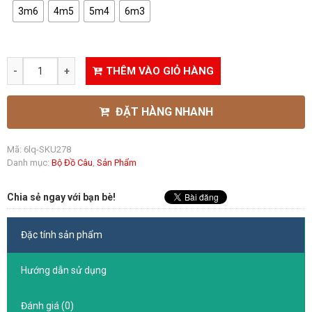
3m6
4m5
5m4
6m3
THÊM VÀO GIỎ HÀNG
ĐẶT HÀNG NHANH
Mã:
6lq-SKU278
Danh mục:
Bộ Đồ Câu
,
Sản Phẩm
Chia sẻ ngay với bạn bè!
Đặc tính sản phẩm
Hướng dẫn sử dụng
Đánh giá (0)