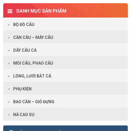
DANH MỤC SẢN PHẨM
BỘ ĐỒ CÂU
CẦN CÂU – MÁY CÂU
DÂY CÂU CÁ
MỒI CÂU, PHAO CÂU
LỒNG, LƯỚI BẮT CÁ
PHỤ KIỆN
BAO CẦN – GIỎ ĐỰNG
NÁ CAO SU