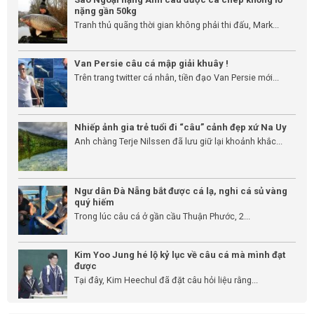
nặng gần 50kg
Tranh thủ quãng thời gian không phải thi đấu, Mark...
Van Persie câu cá mập giải khuây !
Trên trang twitter cá nhân, tiền đạo Van Persie mới...
Nhiếp ảnh gia trẻ tuổi đi “câu” cảnh đẹp xứ Na Uy
Anh chàng Terje Nilssen đã lưu giữ lại khoảnh khắc...
Ngư dân Đà Nẵng bắt được cá lạ, nghi cá sủ vàng
quý hiếm
Trong lúc câu cá ở gần cầu Thuận Phước, 2...
Kim Yoo Jung hé lộ kỷ lục về câu cá mà mình đạt
được
Tại đây, Kim Heechul đã đặt câu hỏi liệu rằng...