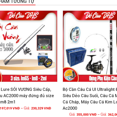
PHẨM TƯƠNG TỰ
!
GIẢM GIÁ!
 Lure SÓI VƯƠNG Siêu Cấp,
Bộ Cần Câu Cá Ul Ultralight
u AC2000 máy đứng đủ size
Siêu Dẻo Câu Suối, Câu Cá
1m8 2m1
Cá Cháp, Máy Câu Cá Kim L
Xem chi tiết
Xem chi tiết
Ac2000
197,019
VNĐ
–
230,329
VNĐ
355,000
VNĐ
–
362,0