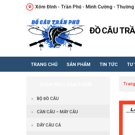
Xóm Đình - Trần Phú - Minh Cường - Thường 
ĐỒ CÂU TR
TRANG CHỦ
SẢN PHẨM
TIN TỨC
TƯ
Trang
DANH MỤC SẢN PHẨM
BỘ ĐỒ CÂU
CẦN CÂU – MÁY CÂU
DÂY CÂU CÁ