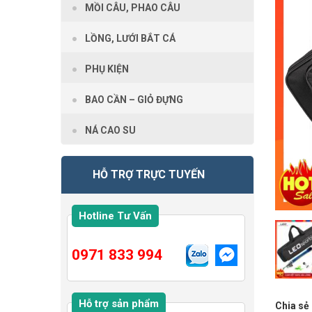
MỒI CÂU, PHAO CÂU
LỒNG, LƯỚI BẮT CÁ
PHỤ KIỆN
BAO CẦN – GIỎ ĐỰNG
NÁ CAO SU
HỖ TRỢ TRỰC TUYẾN
Hotline Tư Vấn
0971 833 994
Hỗ trợ sản phẩm
Chia sẻ 