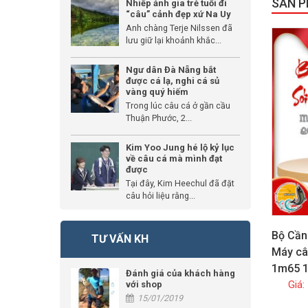
SẢN 
Nhiếp ảnh gia trẻ tuổi đi
“câu” cảnh đẹp xứ Na Uy
Anh chàng Terje Nilssen đã
GIẢM GIÁ
lưu giữ lại khoảnh khắc...
Ngư dân Đà Nẵng bắt
được cá lạ, nghi cá sủ
vàng quý hiếm
Trong lúc câu cá ở gần cầu
Thuận Phước, 2...
Kim Yoo Jung hé lộ kỷ lục
về câu cá mà mình đạt
được
Tại đây, Kim Heechul đã đặt
câu hỏi liệu rằng...
Bộ Cần
TƯ VẤN KH
Máy câ
1m65 
Đánh giá của khách hàng
với shop
15/01/2019