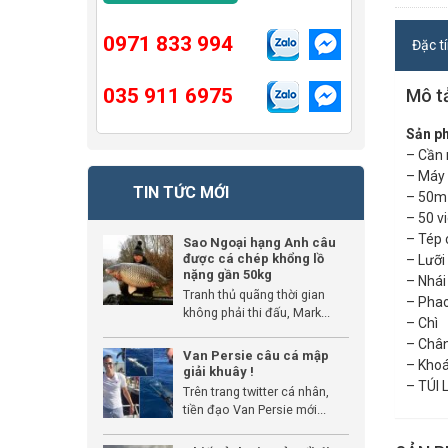
0971 833 994
Đặc t
035 911 6975
Mô t
Sản p
– Cần
– Máy
TIN TỨC MỚI
– 50m
– 50 vi
– Tép 
Sao Ngoại hạng Anh câu
được cá chép khổng lồ
– Lưỡi
nặng gần 50kg
– Nhái
Tranh thủ quãng thời gian
– Pha
không phải thi đấu, Mark...
– Chì
– Châ
Van Persie câu cá mập
– Kho
giải khuây !
– TÚI
Trên trang twitter cá nhân,
tiền đạo Van Persie mới...