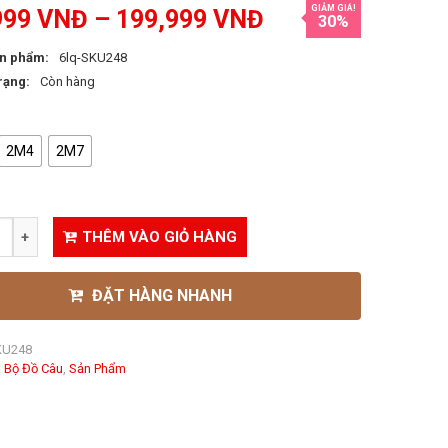
GIẢM GIÁ!
999
VNĐ
–
199,999
VNĐ
30%
n phẩm:
6lq-SKU248
rạng:
Còn hàng
2M4
2M7
THÊM VÀO GIỎ HÀNG
ĐẶT HÀNG NHANH
KU248
:
Bộ Đồ Câu
,
Sản Phẩm