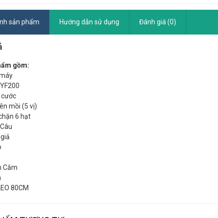
ính sản phẩm
Hướng dẫn sử dụng
Đánh giá (0)
ả
hẩm gồm:
 máy
 YF200
 cước
ên mồi (5 vị)
chặn 6 hạt
 Câu
 giả
o
n Cắm
á
 LEO 80CM