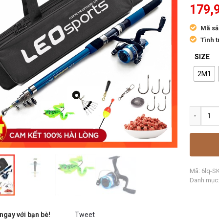
179,
Mã sả
Tình t
SIZE
2M1
Mã:
6lq-S
Danh mục
ngay với bạn bè!
Tweet