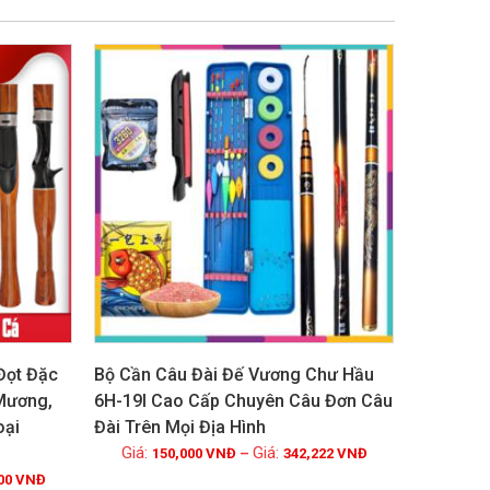
 Đọt Đặc
Bộ Cần Câu Đài Đế Vương Chư Hầu
 Mương,
6H-19I Cao Cấp Chuyên Câu Đơn Câu
oại
Đài Trên Mọi Địa Hình
Xem chi tiết
150,000
VNĐ
–
342,222
VNĐ
00
VNĐ