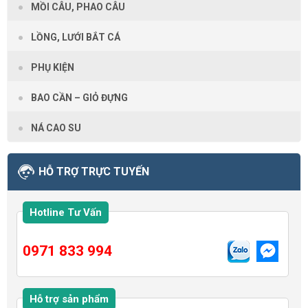
MỒI CÂU, PHAO CÂU
LỒNG, LƯỚI BẮT CÁ
PHỤ KIỆN
BAO CẦN – GIỎ ĐỰNG
NÁ CAO SU
HỖ TRỢ TRỰC TUYẾN
Hotline Tư Vấn
0971 833 994
Hỗ trợ sản phẩm