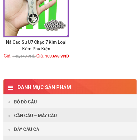
Ná Cao Su U7 Chạc 7 Kim Loại
Kèm Phụ Kiện
148,140
VNĐ
103,698
VNĐ
Xem chi tiết
DANH MỤC SẢN PHẨM
BỘ ĐỒ CÂU
CẦN CÂU – MÁY CÂU
DÂY CÂU CÁ