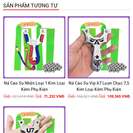
SẢN PHẨM TƯƠNG TỰ
GIẢM GIÁ!
GIẢM GIÁ!
Ná Cao Su Nhện Loại 1 Kim Loại
Ná Cao Su Vip A7 Lượn Chạc 7,5
Kèm Phụ Kiện
Kim Loại Kèm Phụ Kiện
127,474
VNĐ
71,232
VNĐ
156,521
VNĐ
109,565
VNĐ
Xem chi tiết
Xem chi tiết
GIẢM GIÁ!