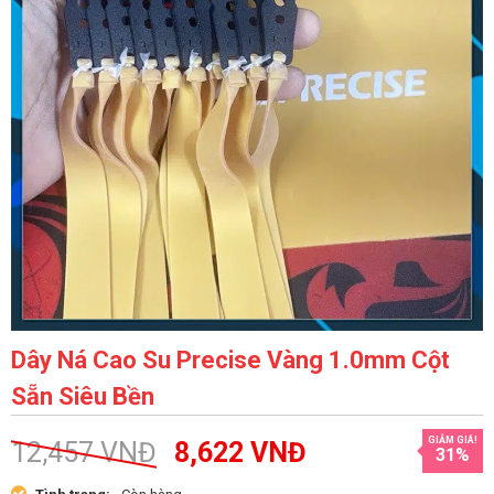
Dây Ná Cao Su Precise Vàng 1.0mm Cột
Sẵn Siêu Bền
GIẢM GIÁ!
12,457
VNĐ
8,622
VNĐ
31%