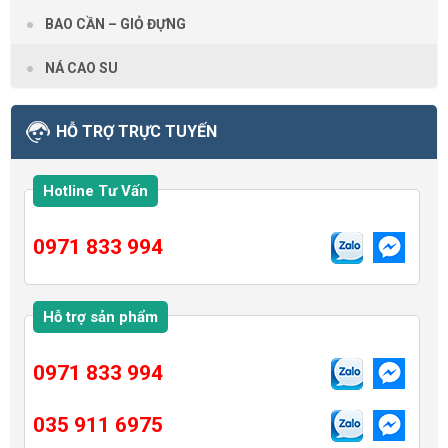
BAO CẦN – GIỎ ĐỰNG
NÁ CAO SU
HỖ TRỢ TRỰC TUYẾN
Hotline Tư Vấn
0971 833 994
Hỗ trợ sản phẩm
0971 833 994
035 911 6975