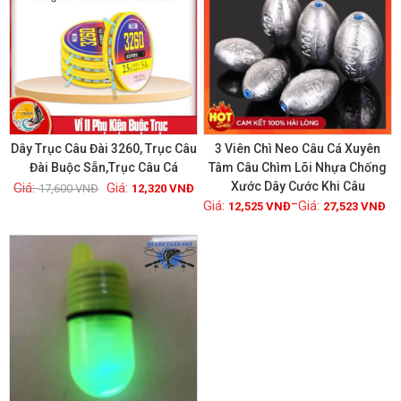
Dây Trục Câu Đài 3260, Trục Câu
3 Viên Chì Neo Câu Cá Xuyên
Đài Buộc Sẵn,Trục Câu Cá
Tâm Câu Chìm Lõi Nhựa Chống
Xước Dây Cước Khi Câu
17,600
VNĐ
12,320
VNĐ
Xem chi tiết
Xem chi tiết
–
12,525
VNĐ
27,523
VNĐ