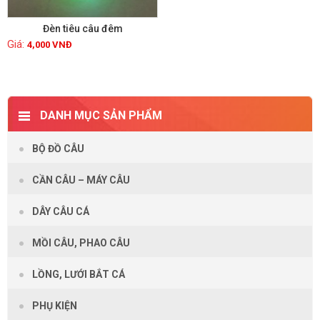
Đèn tiêu câu đêm
4,000
VNĐ
Xem chi tiết
DANH MỤC SẢN PHẨM
BỘ ĐỒ CÂU
CẦN CÂU – MÁY CÂU
DÂY CÂU CÁ
MỒI CÂU, PHAO CÂU
LỒNG, LƯỚI BẮT CÁ
PHỤ KIỆN