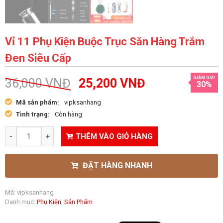
Vỉ 11 Phụ Kiện Buộc Trục Săn Hàng Trắm
Đen Siêu Cấp
GIẢM GIÁ!
36,000
VNĐ
25,200
VNĐ
30%
Mã sản phẩm:
vipksanhang
Tình trạng:
Còn hàng
THÊM VÀO GIỎ HÀNG
ĐẶT HÀNG NHANH
Mã:
vipksanhang
Danh mục:
Phụ Kiện
,
Sản Phẩm