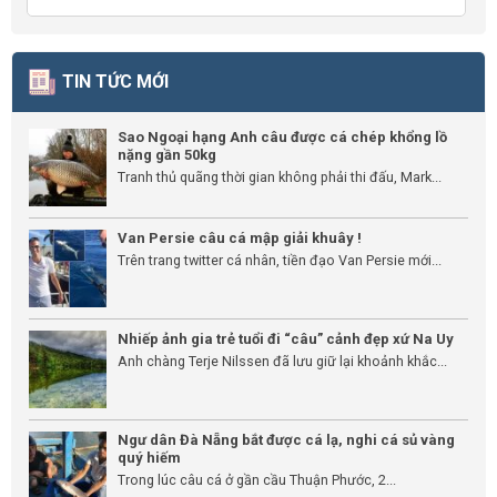
TIN TỨC MỚI
Sao Ngoại hạng Anh câu được cá chép khổng lồ
nặng gần 50kg
Tranh thủ quãng thời gian không phải thi đấu, Mark...
Van Persie câu cá mập giải khuây !
Trên trang twitter cá nhân, tiền đạo Van Persie mới...
Nhiếp ảnh gia trẻ tuổi đi “câu” cảnh đẹp xứ Na Uy
Anh chàng Terje Nilssen đã lưu giữ lại khoảnh khắc...
Ngư dân Đà Nẵng bắt được cá lạ, nghi cá sủ vàng
quý hiếm
Trong lúc câu cá ở gần cầu Thuận Phước, 2...