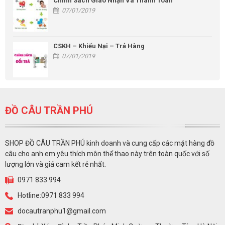
Chính Sách Giao Nhận Và Thanh Toán
07/01/2019
CSKH – Khiếu Nại – Trả Hàng
07/01/2019
ĐỒ CÂU TRẦN PHÚ
SHOP ĐỒ CÂU TRẦN PHÚ kinh doanh và cung cấp các mặt hàng đồ
câu cho anh em yêu thích môn thể thao này trên toàn quốc với số
lượng lớn và giá cam kết rẻ nhất.
0971 833 994
Hotline:0971 833 994
docautranphu1@gmail.com