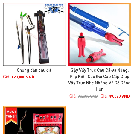
GIẢM GIÁ!
Chống cần câu đài
Gậy Vẩy Trục Câu Cá Đa Năng,
Phụ Kiện Câu Đài Cao Cấp Giúp
120,000
VNĐ
Vẩy Trục Nhẹ Nhàng Và Dễ Dàng
Xem chi tiết
Xem chi tiết
Hơn
70,885
VNĐ
49,620
VNĐ
GIẢM GIÁ!