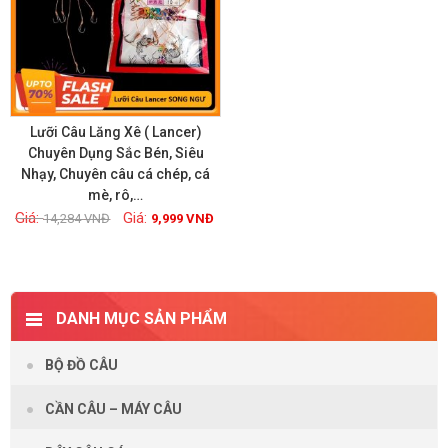
Lưỡi Câu Lăng Xê ( Lancer)
Chuyên Dụng Sắc Bén, Siêu
Nhạy, Chuyên câu cá chép, cá
Xem chi tiết
mè, rô,…
14,284
VNĐ
9,999
VNĐ
DANH MỤC SẢN PHẨM
BỘ ĐỒ CÂU
CẦN CÂU – MÁY CÂU