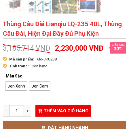
Thùng Câu Đài Lianqiu LQ-235 40L, Thùng
Câu Đài, Hiện Đại Đầy Đủ Phụ Kiện
GIẢM GIÁ!
3,185,714
VNĐ
2,230,000
VNĐ
30%
Mã sản phẩm:
6lq-SKU238
Tình trạng:
Còn hàng
Màu Sắc
Đen Xanh
Đen Cam
THÊM VÀO GIỎ HÀNG
ĐẶT HÀNG NHANH