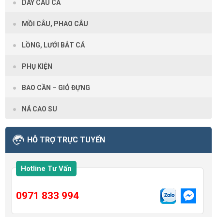
DÂY CÂU CÁ
MỒI CÂU, PHAO CÂU
LỒNG, LƯỚI BẮT CÁ
PHỤ KIỆN
BAO CẦN – GIỎ ĐỰNG
NÁ CAO SU
HỖ TRỢ TRỰC TUYẾN
Hotline Tư Vấn
0971 833 994