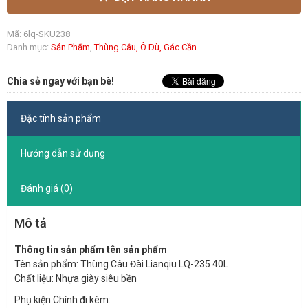
Mã:
6lq-SKU238
Danh mục:
Sản Phẩm
,
Thùng Câu, Ô Dù, Gác Cần
Chia sẻ ngay với bạn bè!
Đặc tính sản phẩm
Hướng dẫn sử dụng
Đánh giá (0)
Mô tả
Thông tin sản phẩm tên sản phẩm
Tên sản phẩm: Thùng Câu Đài Lianqiu LQ-235 40L
Chất liệu: Nhựa giày siêu bền
Phụ kiện Chính đi kèm: