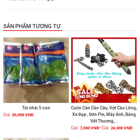
SẢN PHẨM TƯƠNG TỰ
GIẢM GIÁ!
Túi nhái 5 con
Cuốn Cán Cần Câu, Vợt Cầu Lông,
Xe Đạp , Đèn Pin, Máy Ảnh, Băng
30,000
VNĐ
Vết Thương,…
Xem chi tiết
Xem chi tiết
–
7,000
VNĐ
24,000
VNĐ