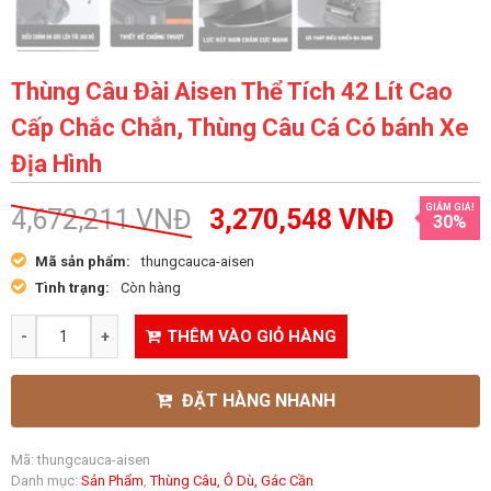
Thùng Câu Đài Aisen Thể Tích 42 Lít Cao
Cấp Chắc Chắn, Thùng Câu Cá Có bánh Xe
Địa Hình
GIẢM GIÁ!
4,672,211
VNĐ
3,270,548
VNĐ
30%
Mã sản phẩm:
thungcauca-aisen
Tình trạng:
Còn hàng
THÊM VÀO GIỎ HÀNG
ĐẶT HÀNG NHANH
Mã:
thungcauca-aisen
Danh mục:
Sản Phẩm
,
Thùng Câu, Ô Dù, Gác Cần