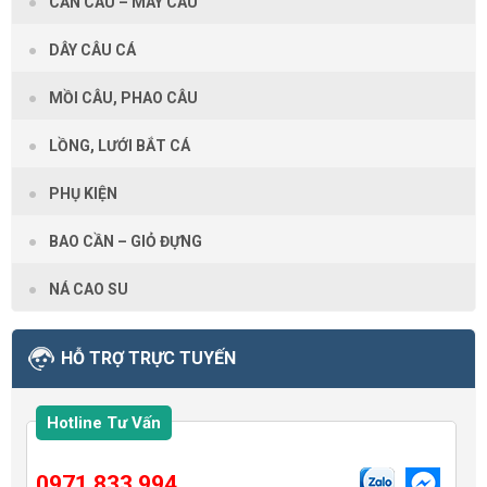
CẦN CÂU – MÁY CÂU
DÂY CÂU CÁ
MỒI CÂU, PHAO CÂU
LỒNG, LƯỚI BẮT CÁ
PHỤ KIỆN
BAO CẦN – GIỎ ĐỰNG
NÁ CAO SU
HỖ TRỢ TRỰC TUYẾN
Hotline Tư Vấn
0971 833 994