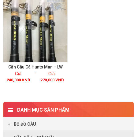
Cần Câu Cá Hunts Man – LW
–
240,000
VNĐ
270,000
VNĐ
Xem chi tiết
DANH MỤC SẢN PHẨM
BỘ ĐỒ CÂU