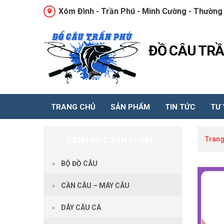
Xóm Đình - Trần Phú - Minh Cường - Thường 
ĐỒ CÂU TR
TRANG CHỦ
SẢN PHẨM
TIN TỨC
TƯ
Trang
DANH MỤC SẢN PHẨM
BỘ ĐỒ CÂU
CẦN CÂU – MÁY CÂU
DÂY CÂU CÁ