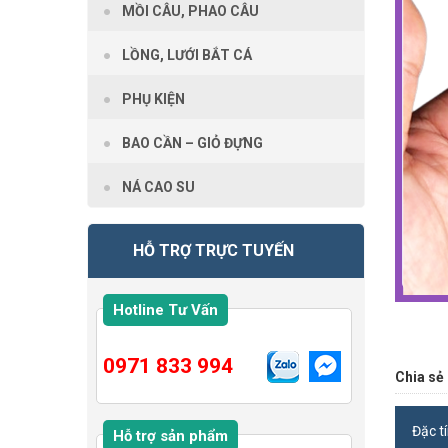
MỒI CÂU, PHAO CÂU
LỒNG, LƯỚI BẮT CÁ
PHỤ KIỆN
BAO CẦN – GIỎ ĐỰNG
NÁ CAO SU
HỖ TRỢ TRỰC TUYẾN
Hotline Tư Vấn
0971 833 994
Chia sẻ 
Đặc t
Hỗ trợ sản phẩm