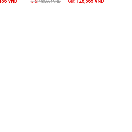
,456
VNĐ
128,565
VNĐ
Xem chi tiết
183,664
VNĐ