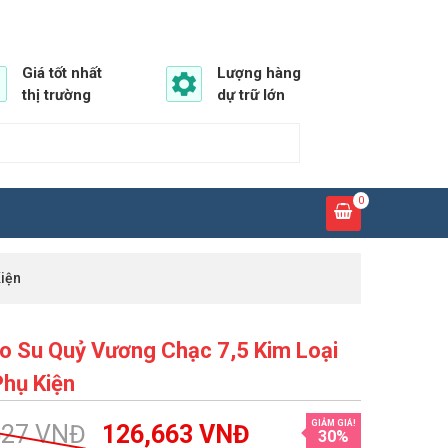
Giá tốt nhất
Lượng hàng
thị trường
dự trữ lớn
0
iện
o Su Quỷ Vương Chạc 7,5 Kim Loại
hụ Kiện
GIẢM GIÁ!
527
VNĐ
126,663
VNĐ
30%