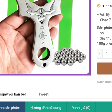
Tình t
– Vật liệu
– Chạc 7
Sản phẩm
1 ná
1 dây thu
100g bi 
Danh mục
ngay với bạn bè!
Tweet
ính sản phẩm
Hướng dẫn sử dụng
Đánh giá (0)