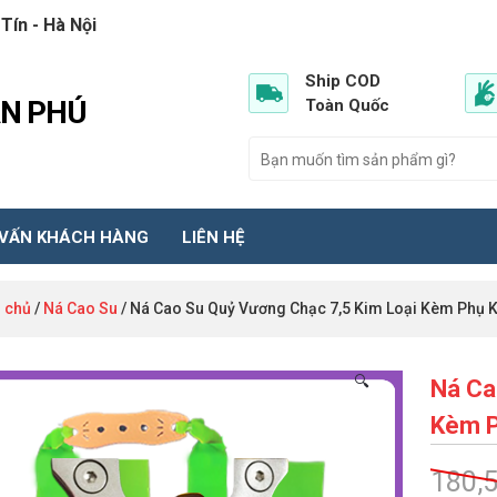
Tín - Hà Nội
Ship COD
ẦN PHÚ
Toàn Quốc
 VẤN KHÁCH HÀNG
LIÊN HỆ
 chủ
/
Ná Cao Su
/ Ná Cao Su Quỷ Vương Chạc 7,5 Kim Loại Kèm Phụ K
🔍
Ná Ca
Kèm P
180,