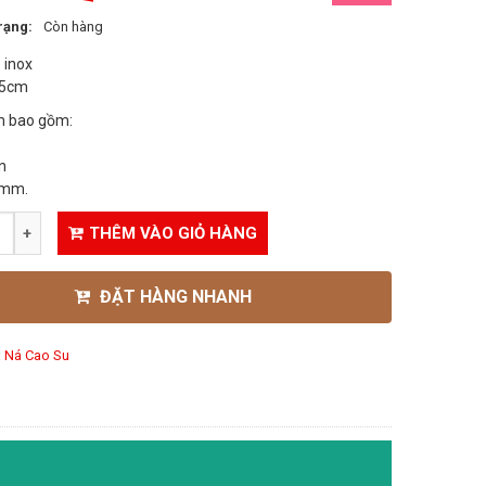
rạng:
Còn hàng
: inox
,5cm
 bao gồm:
n
6mm.
THÊM VÀO GIỎ HÀNG
ĐẶT HÀNG NHANH
:
Ná Cao Su