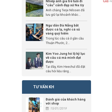
1
Nhiếp ảnh gia trẻ tuổi đi
“câu” cảnh đẹp xứ Na Uy
Anh chàng Terje Nilssen đã
lưu giữ lại khoảnh khắc...
Ngư dân Đà Nẵng bắt
được cá lạ, nghi cá sủ
vàng quý hiếm
Trong lúc câu cá ở gần cầu
Thuận Phước, 2...
Kim Yoo Jung hé lộ kỷ lục
về câu cá mà mình đạt
được
Tại đây, Kim Heechul đã đặt
câu hỏi liệu rằng...
TƯ VẤN KH
Đánh giá của khách hàng
với shop
15/01/2019