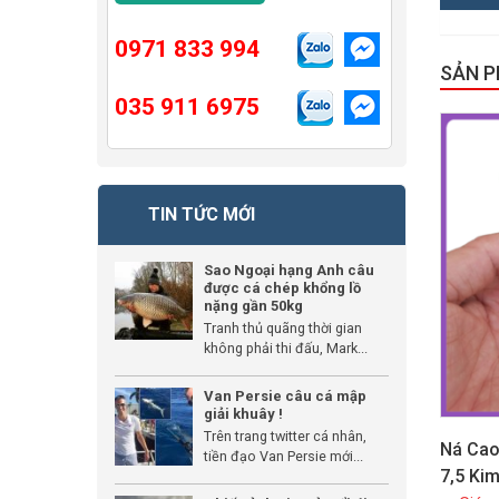
0971 833 994
SẢN 
035 911 6975
GIẢM GIÁ
TIN TỨC MỚI
Sao Ngoại hạng Anh câu
được cá chép khổng lồ
nặng gần 50kg
Tranh thủ quãng thời gian
không phải thi đấu, Mark...
Van Persie câu cá mập
giải khuây !
Trên trang twitter cá nhân,
Ná Cao
tiền đạo Van Persie mới...
7,5 Ki