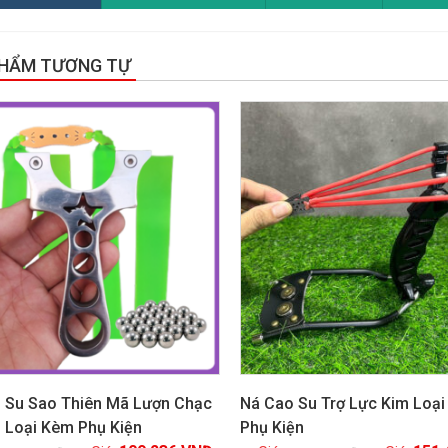
PHẨM TƯƠNG TỰ
!
GIẢM GIÁ!
 Su Sao Thiên Mã Lượn Chạc
Ná Cao Su Trợ Lực Kim Loạ
m Loại Kèm Phụ Kiện
Phụ Kiện