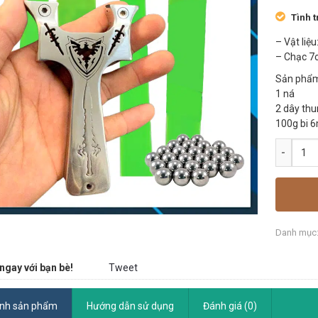
Tình t
– Vật liệu
– Chạc 7
Sản phẩm
1 ná
2 dây thu
100g bi 
Danh mục
ngay với bạn bè!
Tweet
ính sản phẩm
Hướng dẫn sử dụng
Đánh giá (0)