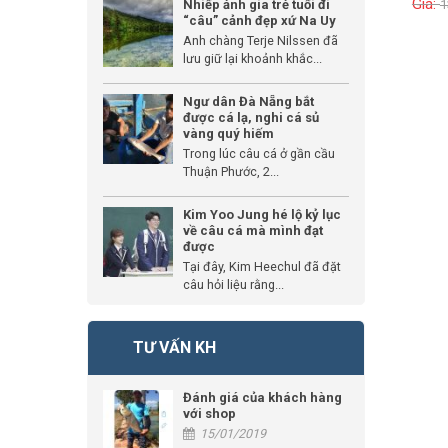
1
Nhiếp ảnh gia trẻ tuổi đi
“câu” cảnh đẹp xứ Na Uy
Anh chàng Terje Nilssen đã
lưu giữ lại khoảnh khắc...
Ngư dân Đà Nẵng bắt
được cá lạ, nghi cá sủ
vàng quý hiếm
Trong lúc câu cá ở gần cầu
Thuận Phước, 2...
Kim Yoo Jung hé lộ kỷ lục
về câu cá mà mình đạt
được
Tại đây, Kim Heechul đã đặt
câu hỏi liệu rằng...
TƯ VẤN KH
Đánh giá của khách hàng
với shop
15/01/2019