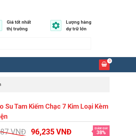
Giá tốt nhất
Lượng hàng
thị trường
dự trữ lớn
0
n
o Su Tam Kiếm Chạc 7 Kim Loại Kèm
iện
GIẢM GIÁ!
487
VNĐ
96,235
VNĐ
38%