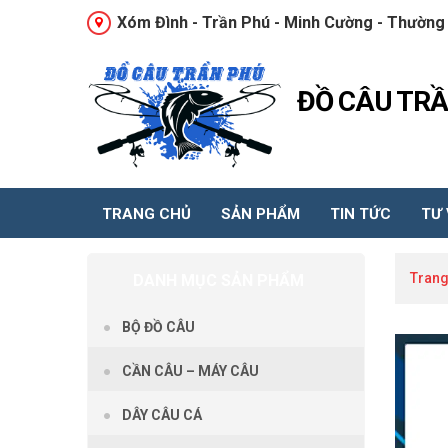
Xóm Đình - Trần Phú - Minh Cường - Thường 
ĐỒ CÂU TR
TRANG CHỦ
SẢN PHẨM
TIN TỨC
TƯ
Trang
DANH MỤC SẢN PHẨM
BỘ ĐỒ CÂU
CẦN CÂU – MÁY CÂU
DÂY CÂU CÁ