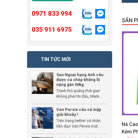
0971 833 994
SẢN 
035 911 6975
GIẢM GIÁ
TIN TỨC MỚI
Sao Ngoại hạng Anh câu
được cá chép khổng lồ
nặng gần 50kg
Tranh thủ quãng thời gian
không phải thi đấu, Mark...
Van Persie câu cá mập
giải khuây !
Trên trang twitter cá nhân,
Ná Cao
tiền đạo Van Persie mới...
Kèm Ph