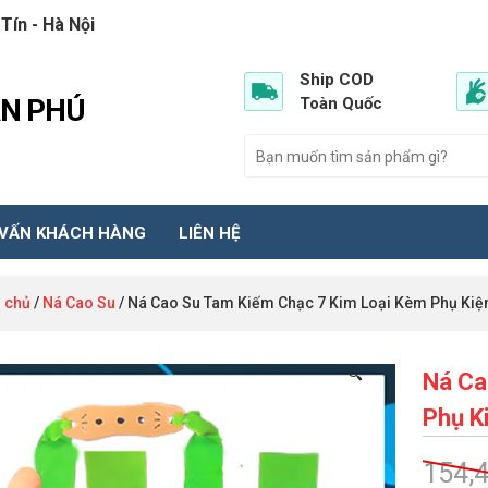
Tín - Hà Nội
Ship COD
ẦN PHÚ
Toàn Quốc
 VẤN KHÁCH HÀNG
LIÊN HỆ
 chủ
/
Ná Cao Su
/ Ná Cao Su Tam Kiếm Chạc 7 Kim Loại Kèm Phụ Kiệ
🔍
Ná Ca
Phụ K
154,