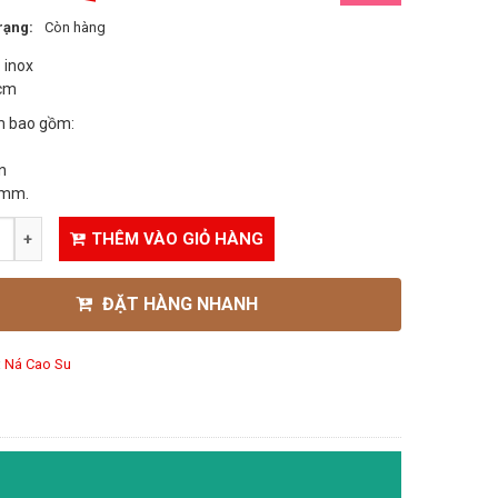
rạng:
Còn hàng
: inox
cm
 bao gồm:
n
6mm.
THÊM VÀO GIỎ HÀNG
ĐẶT HÀNG NHANH
:
Ná Cao Su