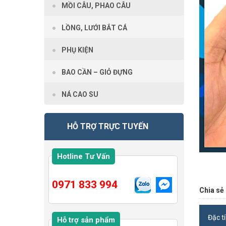
MỒI CÂU, PHAO CÂU
LỒNG, LƯỚI BẮT CÁ
PHỤ KIỆN
BAO CẦN – GIỎ ĐỰNG
NÁ CAO SU
HỖ TRỢ TRỰC TUYẾN
Hotline Tư Vấn
0971 833 994
Chia sẻ 
Đặc t
Hỗ trợ sản phẩm