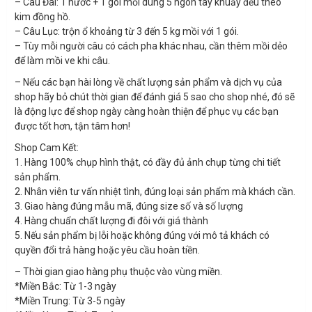
– Câu Đài: 1 nước + 1 gói mồi dùng 5 ngón tay khuấy đều theo
kim đồng hồ.
– Câu Lục: trộn ổ khoảng từ 3 đến 5 kg mồi với 1 gói.
– Tùy mỗi người câu có cách pha khác nhau, cần thêm mồi dẻo
để làm mồi ve khi câu.
– Nếu các bạn hài lòng về chất lượng sản phẩm và dịch vụ của
shop hãy bỏ chút thời gian để đánh giá 5 sao cho shop nhé, đó sẽ
là động lực để shop ngày càng hoàn thiện để phục vụ các bạn
được tốt hơn, tận tâm hơn!
Shop Cam Kết:
1. Hàng 100% chụp hình thật, có đầy đủ ảnh chụp từng chi tiết
sản phẩm.
2. Nhân viên tư vấn nhiệt tình, đúng loại sản phẩm mà khách cần.
3. Giao hàng đúng mẫu mã, đúng size số và số lượng
4. Hàng chuẩn chất lượng đi đôi với giá thành
5. Nếu sản phẩm bị lỗi hoặc không đúng với mô tả khách có
quyền đổi trả hàng hoặc yêu cầu hoàn tiền.
– Thời gian giao hàng phụ thuộc vào vùng miền.
*Miền Bắc: Từ 1-3 ngày
*Miền Trung: Từ 3-5 ngày