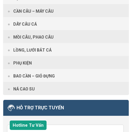
CẦN CÂU – MÁY CÂU
DÂY CÂU CÁ
MỒI CÂU, PHAO CÂU
LỒNG, LƯỚI BẮT CÁ
PHỤ KIỆN
BAO CẦN – GIỎ ĐỰNG
NÁ CAO SU
HỖ TRỢ TRỰC TUYẾN
Hotline Tư Vấn