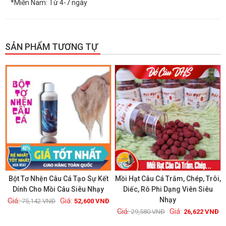
*Miền Nam: Từ 4-7 ngày
SẢN PHẨM TƯƠNG TỰ
GIẢM GIÁ!
GIẢM GIÁ!
Bột Tơ Nhện Câu Cá Tạo Sự Kết
Mồi Hạt Câu Cá Trắm, Chép, Trôi,
Dính Cho Mồi Câu Siêu Nhạy
Diếc, Rô Phi Dạng Viên Siêu
Nhạy
75,142
VNĐ
52,600
VNĐ
Xem chi tiết
Xem chi tiết
29,580
VNĐ
26,622
VNĐ