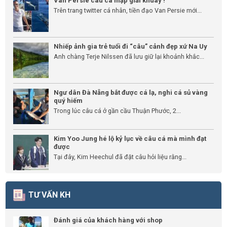
Van Persie câu cá mập giải khuây !
Trên trang twitter cá nhân, tiền đạo Van Persie mới...
Nhiếp ảnh gia trẻ tuổi đi “câu” cảnh đẹp xứ Na Uy
Anh chàng Terje Nilssen đã lưu giữ lại khoảnh khắc...
Ngư dân Đà Nẵng bắt được cá lạ, nghi cá sủ vàng
quý hiếm
Trong lúc câu cá ở gần cầu Thuận Phước, 2...
Kim Yoo Jung hé lộ kỷ lục về câu cá mà mình đạt
được
Tại đây, Kim Heechul đã đặt câu hỏi liệu rằng...
TƯ VẤN KH
Đánh giá của khách hàng với shop