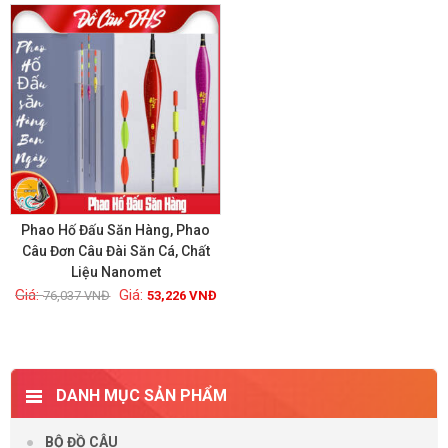
GIẢM GIÁ!
Phao Hố Đấu Săn Hàng, Phao
Câu Đơn Câu Đài Săn Cá, Chất
Liệu Nanomet
Xem chi tiết
76,037
VNĐ
53,226
VNĐ
DANH MỤC SẢN PHẨM
BỘ ĐỒ CÂU