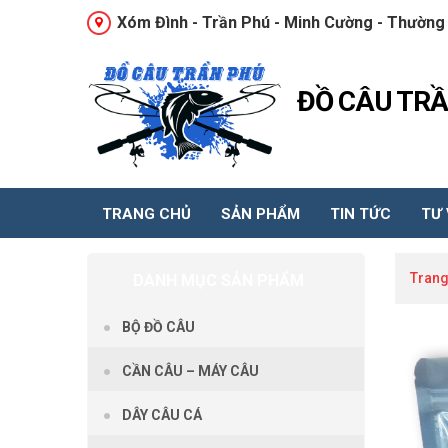
Xóm Đình - Trần Phú - Minh Cường - Thường 
ĐỒ CÂU TR
TRANG CHỦ
SẢN PHẨM
TIN TỨC
TƯ
Trang
DANH MỤC SẢN PHẨM
BỘ ĐỒ CÂU
CẦN CÂU – MÁY CÂU
DÂY CÂU CÁ