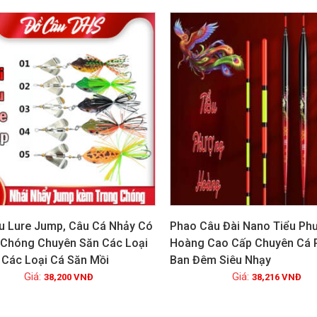
u Lure Jump, Câu Cá Nhảy Có
Phao Câu Đài Nano Tiểu Ph
Chóng Chuyên Săn Các Loại
Hoàng Cao Cấp Chuyên Cá R
 Các Loại Cá Săn Mồi
Ban Đêm Siêu Nhạy
Xem chi tiết
Xem chi tiết
38,200
VNĐ
38,216
VNĐ