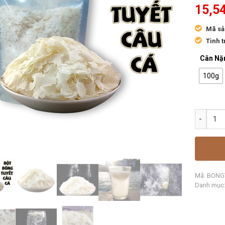
15,5
Mã sả
Tình t
Cân Nặ
100g
Mã:
BONG
Danh mục