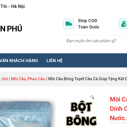
Tín - Hà Nội
Ship COD
ẦN PHÚ
Toàn Quốc
 VẤN KHÁCH HÀNG
LIÊN HỆ
 chủ
/
Mồi Câu, Phao Câu
/ Mồi Câu Bông Tuyết Câu Cá Giúp Tặng Kết 
🔍
Mồi C
Dính 
Nước