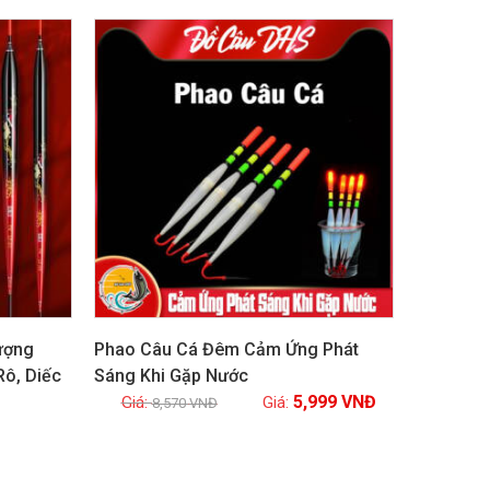
GIẢM GIÁ!
ượng
Phao Câu Cá Đêm Cảm Ứng Phát
ô, Diếc
Sáng Khi Gặp Nước
5,999
VNĐ
Xem chi tiết
8,570
VNĐ