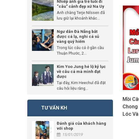
Nhiếp ảnh gia trẻ tuổi đi
“câu” cảnh đẹp xứ Na Uy
Anh chàng Terje Nilssen đã
lưu giữ lại khoảnh khắc...
Ngư dân Đà Nẵng bắt
được cá lạ, nghi cá sủ
vàng quý hiếm
Trong lúc câu cá ở gần cầu
Thuận Phước, 2...
Kim Yoo Jung hé lộ kỷ lục
về câu cá mà mình đạt
được
Tại đây, Kim Heechul đã đặt
câu hỏi liệu rằng...
Mồi Câ
Chong 
TƯ VẤN KH
Lóc Và
Đánh giá của khách hàng
với shop
15/01/2019