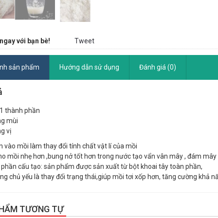
ngay với bạn bè!
Tweet
ính sản phẩm
Hướng dẫn sử dụng
Đánh giá (0)
ả
 1 thành phần
ng mùi
g vị
n vào mồi làm thay đổi tính chất vật lí của mồi
ho mồi nhẹ hơn ,bung nở tốt hơn trong nước tạo vẩn vân mây , đám mây 
phần cấu tạo: sản phẩm được sản xuất từ bột khoai tây toàn phần,
ng chủ yếu là thay đổi trạng thái,giúp mồi tơi xốp hơn, tăng cường khả n
PHẨM TƯƠNG TỰ