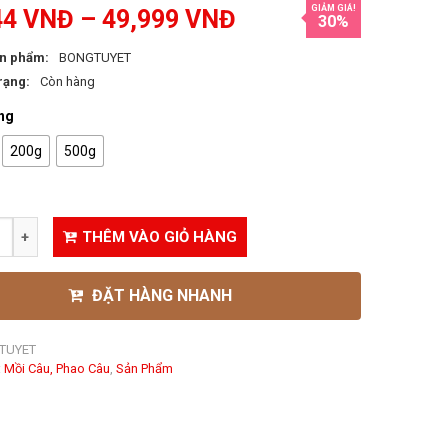
GIẢM GIÁ!
44
VNĐ
–
49,999
VNĐ
30%
n phẩm:
BONGTUYET
rạng:
Còn hàng
ng
200g
500g
THÊM VÀO GIỎ HÀNG
ĐẶT HÀNG NHANH
TUYET
:
Mồi Câu, Phao Câu
,
Sản Phẩm