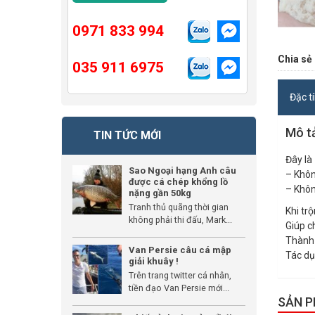
0971 833 994
Chia sẻ 
035 911 6975
Đặc t
Mô t
TIN TỨC MỚI
Đây là
Sao Ngoại hạng Anh câu
– Khô
được cá chép khổng lồ
– Khôn
nặng gần 50kg
Tranh thủ quãng thời gian
Khi trộ
không phải thi đấu, Mark...
Giúp c
Thành 
Van Persie câu cá mập
Tác dụ
giải khuây !
Trên trang twitter cá nhân,
tiền đạo Van Persie mới...
SẢN 