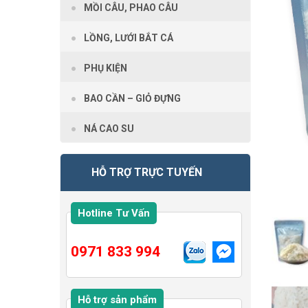
MỒI CÂU, PHAO CÂU
LỒNG, LƯỚI BẮT CÁ
PHỤ KIỆN
BAO CẦN – GIỎ ĐỰNG
NÁ CAO SU
HỖ TRỢ TRỰC TUYẾN
Hotline Tư Vấn
0971 833 994
Hỗ trợ sản phẩm