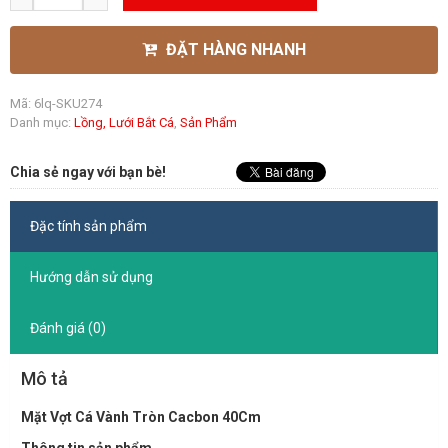
ĐẶT HÀNG NHANH
Mã:
6lq-SKU274
Danh mục:
Lồng, Lưới Bắt Cá
,
Sản Phẩm
Chia sẻ ngay với bạn bè!
Đặc tính sản phẩm
Hướng dẫn sử dụng
Đánh giá (0)
Mô tả
Mặt Vợt Cá Vành Tròn Cacbon 40Cm