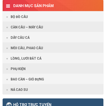
DANH MỤC SẢN PHẨM
BỘ ĐỒ CÂU
CẦN CÂU – MÁY CÂU
DÂY CÂU CÁ
MỒI CÂU, PHAO CÂU
LỒNG, LƯỚI BẮT CÁ
PHỤ KIỆN
BAO CẦN – GIỎ ĐỰNG
NÁ CAO SU
HỖ TRỢ TRỰC TUYẾN