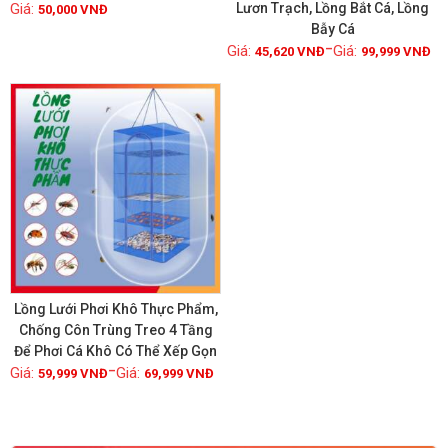
Lươn Trạch, Lồng Bắt Cá, Lồng
50,000
VNĐ
Bẫy Cá
Xem chi tiết
Xem chi tiết
–
45,620
VNĐ
99,999
VNĐ
GIẢM GIÁ!
Lồng Lưới Phơi Khô Thực Phẩm,
Chống Côn Trùng Treo 4 Tầng
Để Phơi Cá Khô Có Thể Xếp Gọn
Xem chi tiết
–
59,999
VNĐ
69,999
VNĐ