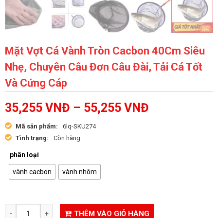
Mặt Vợt Cá Vành Tròn Cacbon 40Cm Siêu
Nhẹ, Chuyên Câu Đơn Câu Đài, Tải Cá Tốt
Và Cứng Cáp
35,255
VNĐ
–
55,255
VNĐ
Mã sản phẩm:
6lq-SKU274
Tình trạng:
Còn hàng
phân loại
vành cacbon
vành nhôm
THÊM VÀO GIỎ HÀNG