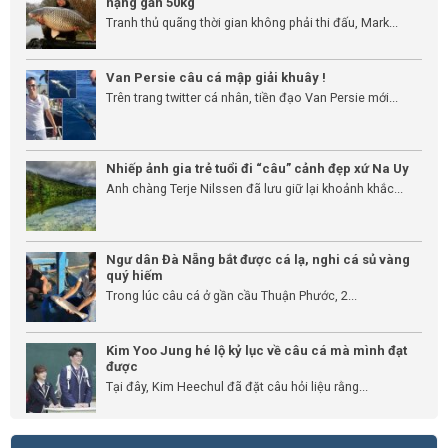
nặng gần 50kg
Tranh thủ quãng thời gian không phải thi đấu, Mark...
Van Persie câu cá mập giải khuây !
Trên trang twitter cá nhân, tiền đạo Van Persie mới...
Nhiếp ảnh gia trẻ tuổi đi “câu” cảnh đẹp xứ Na Uy
Anh chàng Terje Nilssen đã lưu giữ lại khoảnh khắc...
Ngư dân Đà Nẵng bắt được cá lạ, nghi cá sủ vàng
quý hiếm
Trong lúc câu cá ở gần cầu Thuận Phước, 2...
Kim Yoo Jung hé lộ kỷ lục về câu cá mà mình đạt
được
Tại đây, Kim Heechul đã đặt câu hỏi liệu rằng...