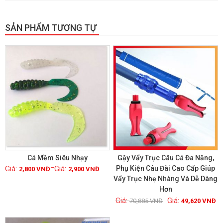
SẢN PHẨM TƯƠNG TỰ
GIẢM GIÁ!
GIẢM GIÁ!
Cá Mềm Siêu Nhạy
Gậy Vẩy Trục Câu Cá Đa Năng,
–
Phụ Kiện Câu Đài Cao Cấp Giúp
2,800
VNĐ
2,900
VNĐ
Vẩy Trục Nhẹ Nhàng Và Dễ Dàng
Xem chi tiết
Xem chi tiết
Hơn
70,885
VNĐ
49,620
VNĐ