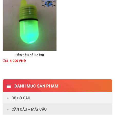
Đèn tiêu câu đêm
4,000
VNĐ
Xem chi tiết
DANH MỤC SẢN PHẨM
BỘ ĐỒ CÂU
CẦN CÂU – MÁY CÂU