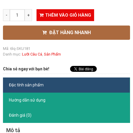
THÊM VÀO GIỎ HÀNG
ĐẶT HÀNG NHANH
Mã:
6lq-SKU181
Danh mục:
Lưỡi Câu Cá
,
Sản Phẩm
Chia sẻ ngay với bạn bè!
Đặc tính sản phẩm
Hướng dẫn sử dụng
Đánh giá (0)
Mô tả