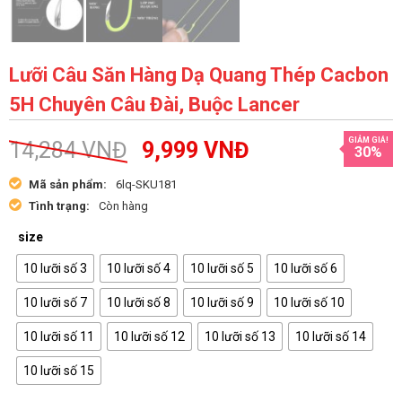
Lưỡi Câu Săn Hàng Dạ Quang Thép Cacbon
5H Chuyên Câu Đài, Buộc Lancer
GIẢM GIÁ!
14,284
VNĐ
9,999
VNĐ
30%
Mã sản phẩm:
6lq-SKU181
Tình trạng:
Còn hàng
size
10 lưỡi số 3
10 lưỡi số 4
10 lưỡi số 5
10 lưỡi số 6
10 lưỡi số 7
10 lưỡi số 8
10 lưỡi số 9
10 lưỡi số 10
10 lưỡi số 11
10 lưỡi số 12
10 lưỡi số 13
10 lưỡi số 14
10 lưỡi số 15