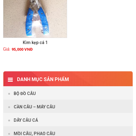
Kìm kẹp cá 1
95,000
VNĐ
Xem chi tiết
DANH MỤC SẢN PHẨM
BỘ ĐỒ CÂU
CẦN CÂU – MÁY CÂU
DÂY CÂU CÁ
MỒI CÂU, PHAO CÂU