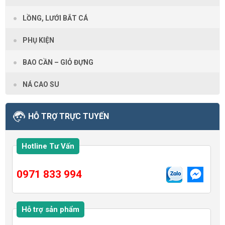
LỒNG, LƯỚI BẮT CÁ
PHỤ KIỆN
BAO CẦN – GIỎ ĐỰNG
NÁ CAO SU
HỖ TRỢ TRỰC TUYẾN
Hotline Tư Vấn
0971 833 994
Hỗ trợ sản phẩm