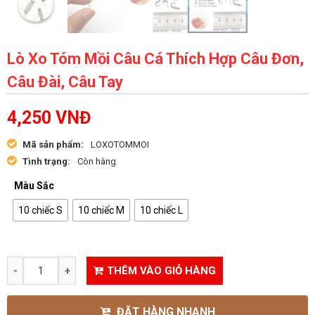
Lò Xo Tóm Mồi Câu Cá Thích Hợp Câu Đơn,
Câu Đài, Câu Tay
4,250
VNĐ
Mã sản phẩm:
LOXOTOMMOI
Tình trạng:
Còn hàng
Màu Sắc
10 chiếc S
10 chiếc M
10 chiếc L
THÊM VÀO GIỎ HÀNG
ĐẶT HÀNG NHANH