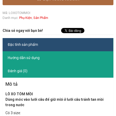
Mã:
LOXOTOMMOI
Danh mục:
Phụ Kiện
,
Sản Phẩm
Chia sẻ ngay với bạn bè!
Đặc tính sản phẩm
Hướng dẫn sử dụng
Đánh giá (0)
Mô tả
LÒ XO TÓM MỒI
Dùng móc vào lưỡi câu để giữ mồi ở lưỡi câu tránh tan mồi
trong nước
Có 3 size: