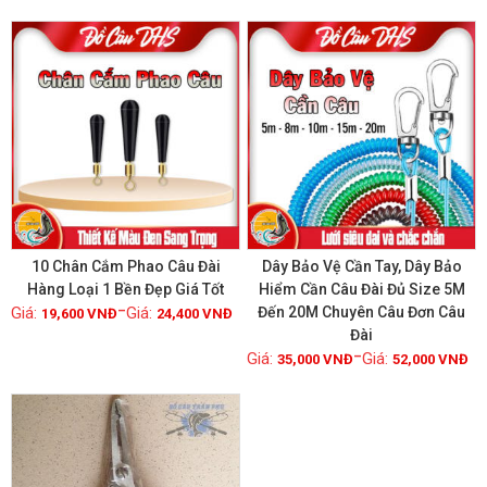
GIẢM GIÁ!
GIẢM GIÁ!
10 Chân Cắm Phao Câu Đài
Dây Bảo Vệ Cần Tay, Dây Bảo
Hàng Loại 1 Bền Đẹp Giá Tốt
Hiểm Cần Câu Đài Đủ Size 5M
–
Đến 20M Chuyên Câu Đơn Câu
19,600
VNĐ
24,400
VNĐ
Xem chi tiết
Xem chi tiết
Đài
–
35,000
VNĐ
52,000
VNĐ