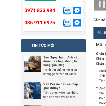
0971 833 994
Chia sẻ 
035 911 6975
Đặc t
Mô t
TIN TỨC MỚI
Chân 
Sao Ngoại hạng Anh câu
Ghim 
được cá chép khổng lồ
Chân c
nặng gần 50kg
Tranh thủ quãng thời gian
– Chất 
không phải thi đấu, Mark...
– Kích 
– Tính
Van Persie câu cá mập
giải khuây !
* Ưu 
Trên trang twitter cá nhân,
– Chịu
tiền đạo Van Persie mới...
– Độ d
– Vòng