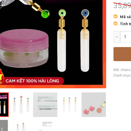
35,8
Mã sả
Tình t
Mã:
chan
Danh mục