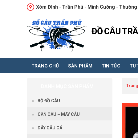
Xóm Đình - Trần Phú - Minh Cường - Thường 
ĐỒ CÂU TR
TRANG CHỦ
SẢN PHẨM
TIN TỨC
TƯ
Trang
DANH MỤC SẢN PHẨM
BỘ ĐỒ CÂU
CẦN CÂU – MÁY CÂU
DÂY CÂU CÁ