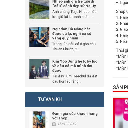
Nhiếp ảnh gia trẻ tuổi đi
– 1 gó
“câu” cảnh đẹp xứ Na Uy
Shop C
Anh chàng Terje Nilssen đã
lưu giữ lại khoảnh khắc...
1. Hàn
2. Nhâ
Ngư dân Đà Nẵng bắt
3. Gia
được cá lạ, nghi cá sủ
4. Hàn
vàng quý hiếm
5. Nếu
Trong lúc câu cá ở gần cầu
Thuận Phước, 2...
Thời g
*Miền 
Kim Yoo Jung hé lộ kỷ lục
*Miền 
về câu cá mà mình đạt
*Miền 
được
Tại đây, Kim Heechul đã đặt
câu hỏi liệu rằng...
SẢN 
TƯ VẤN KH
GIẢM GIÁ
Đánh giá của khách hàng
với shop
15/01/2019