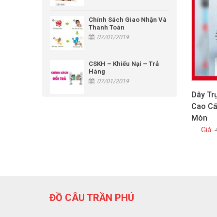
Chính Sách Giao Nhận Và
Thanh Toán
07/01/2019
CSKH – Khiếu Nại – Trả
Hàng
07/01/2019
Dây Tr
Cao Cấ
Mòn
ĐỒ CÂU TRẦN PHÚ