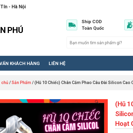
Tín - Hà Nội
Ship COD
ẦN PHÚ
Toàn Quốc
 VẤN KHÁCH HÀNG
LIÊN HỆ
 chủ
/
Sản Phẩm
/ (Hũ 10 Chiếc) Chân Cắm Phao Câu Đài Silicon Cao 
🔍
(Hũ 1
Silic
Hoạt 