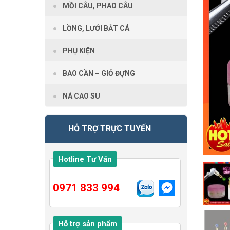
MỒI CÂU, PHAO CÂU
LỒNG, LƯỚI BẮT CÁ
PHỤ KIỆN
BAO CẦN – GIỎ ĐỰNG
NÁ CAO SU
HỖ TRỢ TRỰC TUYẾN
Hotline Tư Vấn
0971 833 994
Hỗ trợ sản phẩm