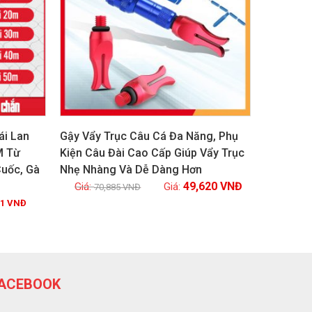
ái Lan
Gậy Vẩy Trục Câu Cá Đa Năng, Phụ
M Từ
Kiện Câu Đài Cao Cấp Giúp Vẩy Trục
Cuốc, Gà
Nhẹ Nhàng Và Dễ Dàng Hơn
Xem chi tiết
49,620
VNĐ
70,885
VNĐ
51
VNĐ
ACEBOOK