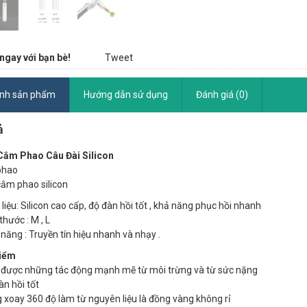
ngay với bạn bè!
Tweet
ính sản phẩm
Hướng dẫn sử dụng
Đánh giá (0)
ả
Cắm Phao Câu Đài Silicon
phao
ắm phao silicon
liệu: Silicon cao cấp, độ đàn hồi tốt , khả năng phục hồi nhanh
thước : M , L
 năng : Truyền tín hiệu nhanh và nhạy .
điểm
 được những tác động mạnh mẽ từ môi trừng và từ sức nặng
àn hồi tốt
 xoay 360 độ làm từ nguyên liệu là đồng vàng không rỉ