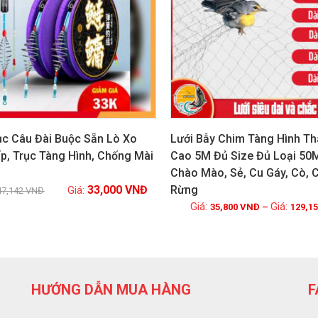
ục Câu Đài Buộc Sẵn Lò Xo
Lưới Bẫy Chim Tàng Hình Th
p, Trục Tàng Hình, Chống Mài
Cao 5M Đủ Size Đủ Loại 50
Chào Mào, Sẻ, Cu Gáy, Cò, 
Xem chi tiết
Xem chi tiết
33,000
VNĐ
Rừng
47,142
VNĐ
35,800
VNĐ
–
129,1
HƯỚNG DẪN MUA HÀNG
F