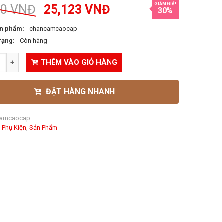
GIẢM GIÁ!
90
VNĐ
25,123
VNĐ
30%
n phẩm:
chancamcaocap
rạng:
Còn hàng
THÊM VÀO GIỎ HÀNG
ĐẶT HÀNG NHANH
camcaocap
:
Phụ Kiện
,
Sản Phẩm