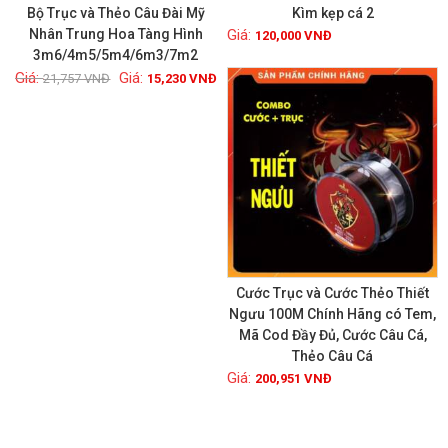
Bộ Trục và Thẻo Câu Đài Mỹ
Kìm kẹp cá 2
Nhân Trung Hoa Tàng Hình
120,000
VNĐ
3m6/4m5/5m4/6m3/7m2
Xem chi tiết
Xem chi tiết
21,757
VNĐ
15,230
VNĐ
Cước Trục và Cước Thẻo Thiết
Ngưu 100M Chính Hãng có Tem,
Mã Cod Đầy Đủ, Cước Câu Cá,
Xem chi tiết
Thẻo Câu Cá
200,951
VNĐ