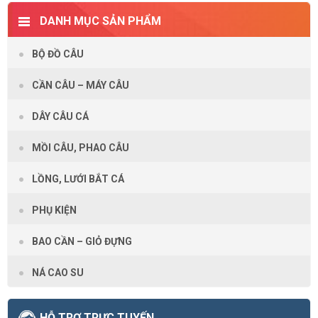
DANH MỤC SẢN PHẨM
BỘ ĐỒ CÂU
CẦN CÂU – MÁY CÂU
DÂY CÂU CÁ
MỒI CÂU, PHAO CÂU
LỒNG, LƯỚI BẮT CÁ
PHỤ KIỆN
BAO CẦN – GIỎ ĐỰNG
NÁ CAO SU
HỖ TRỢ TRỰC TUYẾN