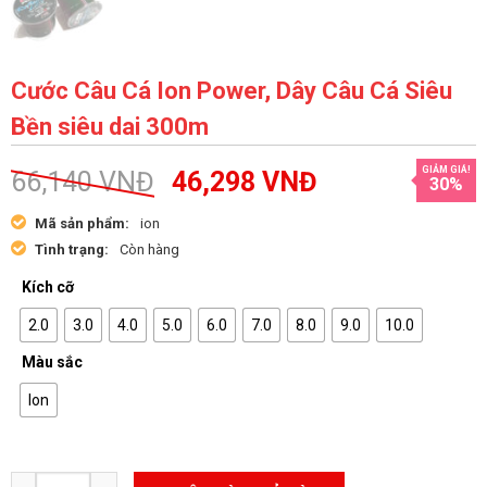
Cước Câu Cá Ion Power, Dây Câu Cá Siêu
Bền siêu dai 300m
GIẢM GIÁ!
66,140
VNĐ
46,298
VNĐ
30%
Mã sản phẩm:
ion
Tình trạng:
Còn hàng
Kích cỡ
2.0
3.0
4.0
5.0
6.0
7.0
8.0
9.0
10.0
Màu sắc
Ion