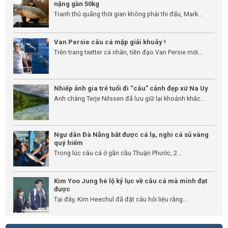
nặng gần 50kg
Tranh thủ quãng thời gian không phải thi đấu, Mark...
Van Persie câu cá mập giải khuây !
Trên trang twitter cá nhân, tiền đạo Van Persie mới...
Nhiếp ảnh gia trẻ tuổi đi “câu” cảnh đẹp xứ Na Uy
Anh chàng Terje Nilssen đã lưu giữ lại khoảnh khắc...
Ngư dân Đà Nẵng bắt được cá lạ, nghi cá sủ vàng
quý hiếm
Trong lúc câu cá ở gần cầu Thuận Phước, 2...
Kim Yoo Jung hé lộ kỷ lục về câu cá mà mình đạt
được
Tại đây, Kim Heechul đã đặt câu hỏi liệu rằng...