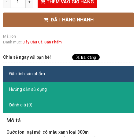
THÊM VÀO GIỎ HÀNG
ĐẶT HÀNG NHANH
Mã:
ion
Danh mục:
Dây Câu Cá
,
Sản Phẩm
Chia sẻ ngay với bạn bè!
Đặc tính sản phẩm
Hướng dẫn sử dụng
Đánh giá (0)
Mô tả
Cước ion loại mới có màu xanh loại 300m