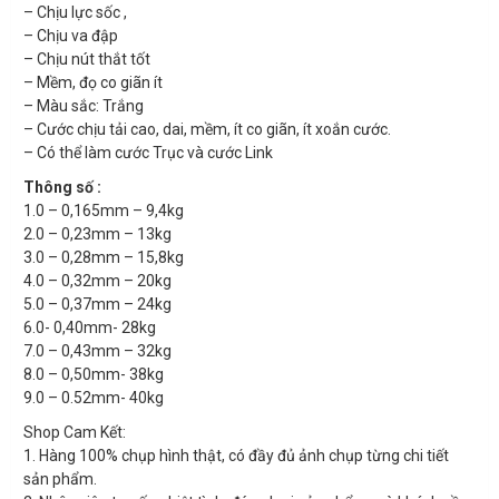
– Chịu lực sốc ,
– Chịu va đập
– Chịu nút thắt tốt
– Mềm, đọ co giãn ít
– Màu sắc: Trắng
– Cước chịu tải cao, dai, mềm, ít co giãn, ít xoắn cước.
– Có thể làm cước Trục và cước Link
Thông số :
1.0 – 0,165mm – 9,4kg
2.0 – 0,23mm – 13kg
3.0 – 0,28mm – 15,8kg
4.0 – 0,32mm – 20kg
5.0 – 0,37mm – 24kg
6.0- 0,40mm- 28kg
7.0 – 0,43mm – 32kg
8.0 – 0,50mm- 38kg
9.0 – 0.52mm- 40kg
Shop Cam Kết:
1. Hàng 100% chụp hình thật, có đầy đủ ảnh chụp từng chi tiết
sản phẩm.