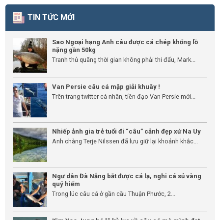
TIN TỨC MỚI
Sao Ngoại hạng Anh câu được cá chép khổng lồ
nặng gần 50kg
Tranh thủ quãng thời gian không phải thi đấu, Mark...
Van Persie câu cá mập giải khuây !
Trên trang twitter cá nhân, tiền đạo Van Persie mới...
Nhiếp ảnh gia trẻ tuổi đi “câu” cảnh đẹp xứ Na Uy
Anh chàng Terje Nilssen đã lưu giữ lại khoảnh khắc...
Ngư dân Đà Nẵng bắt được cá lạ, nghi cá sủ vàng
quý hiếm
Trong lúc câu cá ở gần cầu Thuận Phước, 2...