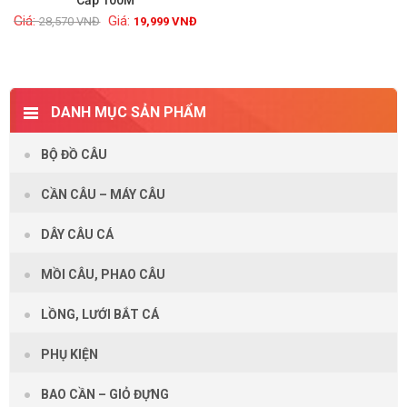
Cấp 100M
Xem chi tiết
28,570
VNĐ
19,999
VNĐ
DANH MỤC SẢN PHẨM
BỘ ĐỒ CÂU
CẦN CÂU – MÁY CÂU
DÂY CÂU CÁ
MỒI CÂU, PHAO CÂU
LỒNG, LƯỚI BẮT CÁ
PHỤ KIỆN
BAO CẦN – GIỎ ĐỰNG