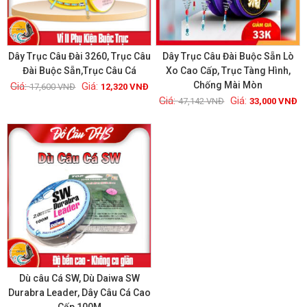
Dây Trục Câu Đài 3260, Trục Câu
Dây Trục Câu Đài Buộc Sẵn Lò
Đài Buộc Sẵn,Trục Câu Cá
Xo Cao Cấp, Trục Tàng Hình,
Chống Mài Mòn
17,600
VNĐ
12,320
VNĐ
Xem chi tiết
Xem chi tiết
47,142
VNĐ
33,000
VNĐ
GIẢM GIÁ!
Dù câu Cá SW, Dù Daiwa SW
Durabra Leader, Dây Câu Cá Cao