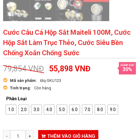
Cước Câu Cá Hộp Sắt Maiteli 100M, Cước
Hộp Sắt Làm Trục Thẻo, Cước Siêu Bền
Chống Xoắn Chống Sước
GIẢM GIÁ!
79,854
VNĐ
55,898
VNĐ
30%
Mã sản phẩm:
6lq-SKU123
Tình trạng:
Còn hàng
Phân Loại
1.0
2.0
3.0
4.0
5.0
6.0
7.0
8.0
9.0
THÊM VÀO GIỎ HÀNG