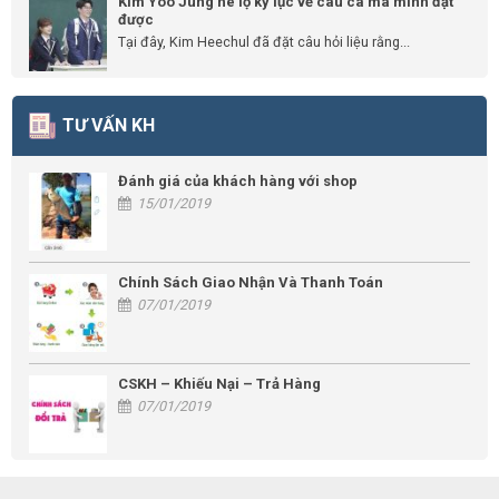
Kim Yoo Jung hé lộ kỷ lục về câu cá mà mình đạt
được
Tại đây, Kim Heechul đã đặt câu hỏi liệu rằng...
TƯ VẤN KH
Đánh giá của khách hàng với shop
15/01/2019
Chính Sách Giao Nhận Và Thanh Toán
07/01/2019
CSKH – Khiếu Nại – Trả Hàng
07/01/2019