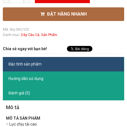
ĐẶT HÀNG NHANH
Mã:
6lq-SKU123
Danh mục:
Dây Câu Cá
,
Sản Phẩm
Chia sẻ ngay với bạn bè!
Đặc tính sản phẩm
Hướng dẫn sử dụng
Đánh giá (0)
Mô tả
MÔ TẢ SẢN PHẨM
– Lực chịu tải cao