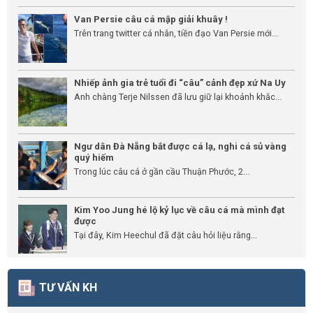
Van Persie câu cá mập giải khuây !
Trên trang twitter cá nhân, tiền đạo Van Persie mới...
Nhiếp ảnh gia trẻ tuổi đi “câu” cảnh đẹp xứ Na Uy
Anh chàng Terje Nilssen đã lưu giữ lại khoảnh khắc...
Ngư dân Đà Nẵng bắt được cá lạ, nghi cá sủ vàng
quý hiếm
Trong lúc câu cá ở gần cầu Thuận Phước, 2...
Kim Yoo Jung hé lộ kỷ lục về câu cá mà mình đạt
được
Tại đây, Kim Heechul đã đặt câu hỏi liệu rằng...
TƯ VẤN KH