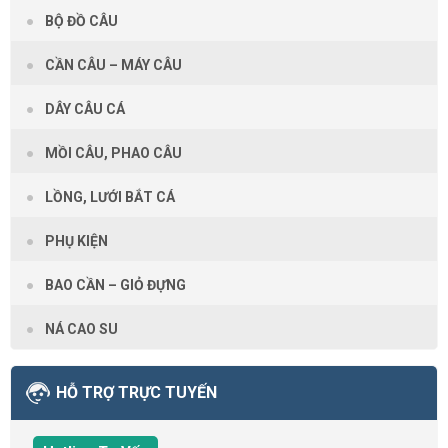
BỘ ĐỒ CÂU
CẦN CÂU – MÁY CÂU
DÂY CÂU CÁ
MỒI CÂU, PHAO CÂU
LỒNG, LƯỚI BẮT CÁ
PHỤ KIỆN
BAO CẦN – GIỎ ĐỰNG
NÁ CAO SU
HỖ TRỢ TRỰC TUYẾN