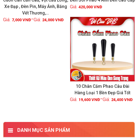
Cuốn Cán Cần Câu, Vợt Cầu Lông,
Đèn Soi Phao 4 Ánh Đèn Cao Cấp
Xe Đạp , Đèn Pin, Máy Ảnh, Băng
420,000
VNĐ
Vết Thương,…
Xem chi tiết
Xem chi tiết
–
GIẢM GIÁ!
7,000
VNĐ
24,000
VNĐ
10 Chân Cắm Phao Câu Đài
Hàng Loại 1 Bền Đẹp Giá Tốt
–
19,600
VNĐ
24,400
VNĐ
Xem chi tiết
DANH MỤC SẢN PHẨM