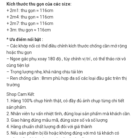
Kích thước thu gọn của các size:
+ 2m1: thu gọn ≈ 116cm
+ 2m4: thu gọn ≈ 116cm
+ 2m7: thu gọn ≈ 116cm
+ 3m: thu gọn ≈ 116cm
* Ưu điểm nổi bật :
– Các khớp nối có thể điều chỉnh kích thước chống cần mở rộng
hoặc thu gọn
– Ngoe gác phụ xoay 180 độ , tùy chỉnh vị trí , có thể tháo rời vô
cùng tiện lợi
– Trọng lượng nhẹ, khả năng chịu tải lớn
– Ren chống cần : 8mm phù hợp đa số các loại đầu gác trên thị
trường
Shop Cam Kết:
1. Hàng 100% chụp hình thật, có đầy đủ ảnh chụp từng chi tiết
sản phẩm.
2. Nhân viên tư vấn nhiệt tình, đúng loại sản phẩm mà khách cần.
3. Giao hàng đúng mẫu mã, đúng size số và số lượng
4. Hàng chuẩn chất lượng đi đôi với giá thành
5. Nếu sản phẩm bị lỗi hoặc không đúng với mô tả khách có