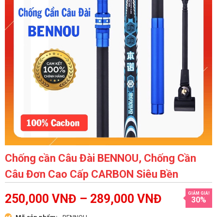
Chống cần Câu Đài BENNOU, Chống Cần
Câu Đơn Cao Cấp CARBON Siêu Bền
GIẢM GIÁ!
250,000
VNĐ
–
289,000
VNĐ
30%