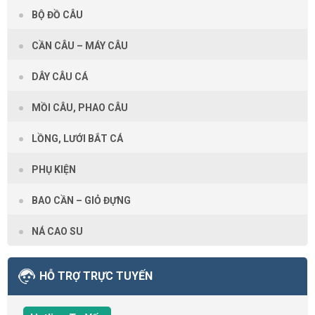
BỘ ĐỒ CÂU
CẦN CÂU – MÁY CÂU
DÂY CÂU CÁ
MỒI CÂU, PHAO CÂU
LỒNG, LƯỚI BẮT CÁ
PHỤ KIỆN
BAO CẦN – GIỎ ĐỰNG
NÁ CAO SU
HỖ TRỢ TRỰC TUYẾN