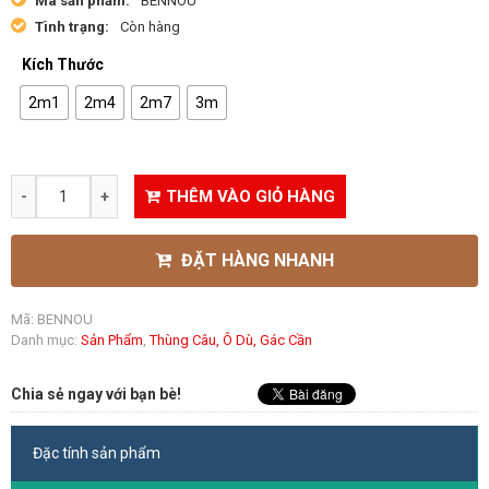
Mã sản phẩm:
BENNOU
Tình trạng:
Còn hàng
Kích Thước
2m1
2m4
2m7
3m
THÊM VÀO GIỎ HÀNG
ĐẶT HÀNG NHANH
Mã:
BENNOU
Danh mục:
Sản Phẩm
,
Thùng Câu, Ô Dù, Gác Cần
Chia sẻ ngay với bạn bè!
Đặc tính sản phẩm