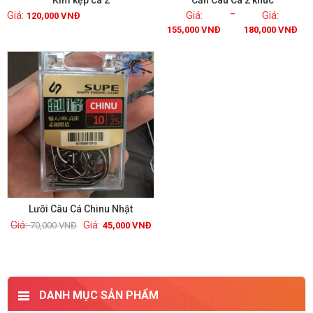
Kìm kẹp cá 2
Cần Câu Cá 2 khúc
–
120,000
VNĐ
155,000
VNĐ
180,000
VNĐ
Xem chi tiết
Xem chi tiết
GIẢM GIÁ!
Lưỡi Câu Cá Chinu Nhật
70,000
VNĐ
45,000
VNĐ
Xem chi tiết
DANH MỤC SẢN PHẨM