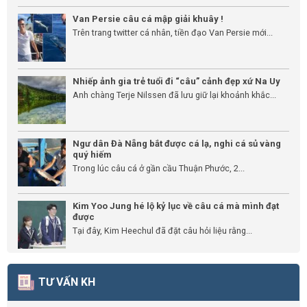
Van Persie câu cá mập giải khuây !
Trên trang twitter cá nhân, tiền đạo Van Persie mới...
Nhiếp ảnh gia trẻ tuổi đi “câu” cảnh đẹp xứ Na Uy
Anh chàng Terje Nilssen đã lưu giữ lại khoảnh khắc...
Ngư dân Đà Nẵng bắt được cá lạ, nghi cá sủ vàng
quý hiếm
Trong lúc câu cá ở gần cầu Thuận Phước, 2...
Kim Yoo Jung hé lộ kỷ lục về câu cá mà mình đạt
được
Tại đây, Kim Heechul đã đặt câu hỏi liệu rằng...
TƯ VẤN KH