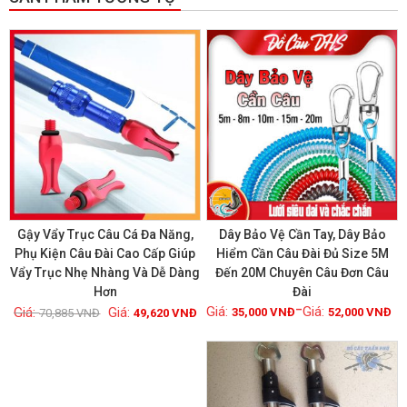
GIẢM GIÁ!
GIẢM GIÁ!
Gậy Vẩy Trục Câu Cá Đa Năng,
Dây Bảo Vệ Cần Tay, Dây Bảo
Phụ Kiện Câu Đài Cao Cấp Giúp
Hiểm Cần Câu Đài Đủ Size 5M
Vẩy Trục Nhẹ Nhàng Và Dễ Dàng
Đến 20M Chuyên Câu Đơn Câu
Xem chi tiết
Xem chi tiết
Hơn
Đài
–
35,000
VNĐ
52,000
VNĐ
70,885
VNĐ
49,620
VNĐ