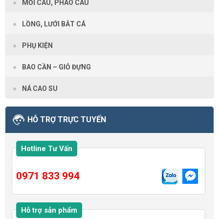
MỒI CÂU, PHAO CÂU
LỒNG, LƯỚI BẮT CÁ
PHỤ KIỆN
BAO CẦN – GIỎ ĐỰNG
NÁ CAO SU
HỖ TRỢ TRỰC TUYẾN
Hotline Tư Vấn
0971 833 994
Hỗ trợ sản phẩm