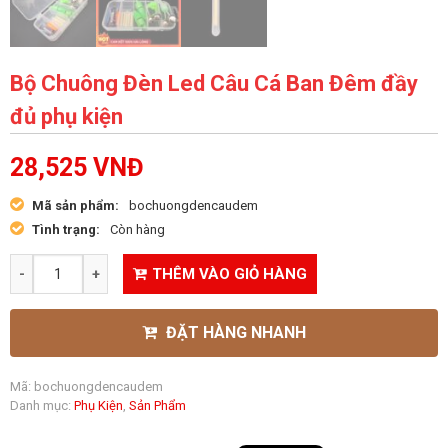
Bộ Chuông Đèn Led Câu Cá Ban Đêm đầy
đủ phụ kiện
28,525
VNĐ
Mã sản phẩm:
bochuongdencaudem
Tình trạng:
Còn hàng
THÊM VÀO GIỎ HÀNG
ĐẶT HÀNG NHANH
Mã:
bochuongdencaudem
Danh mục:
Phụ Kiện
,
Sản Phẩm