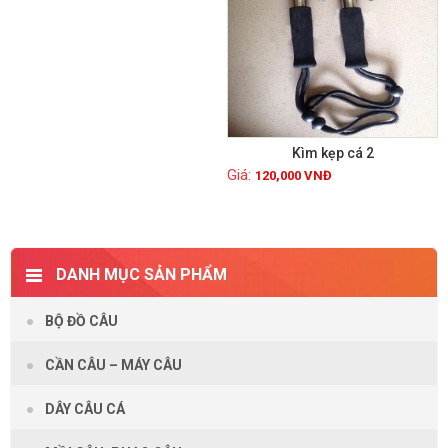
Kìm kẹp cá 2
120,000
VNĐ
Xem chi tiết
DANH MỤC SẢN PHẨM
BỘ ĐỒ CÂU
CẦN CÂU – MÁY CÂU
DÂY CÂU CÁ