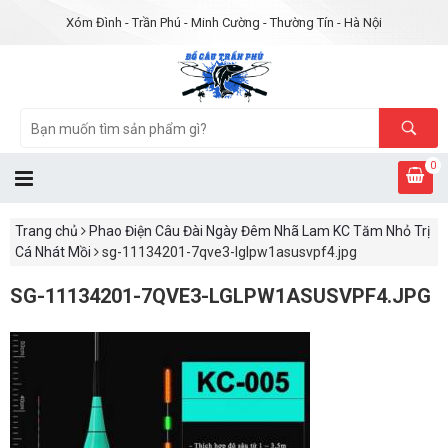
Xóm Đình - Trần Phú - Minh Cường - Thường Tín - Hà Nội
0
Trang chủ
Phao Điện Câu Đài Ngày Đêm Nhã Lam KC Tăm Nhỏ Trị
Cá Nhát Mồi
sg-11134201-7qve3-lglpw1asusvpf4.jpg
SG-11134201-7QVE3-LGLPW1ASUSVPF4.JPG