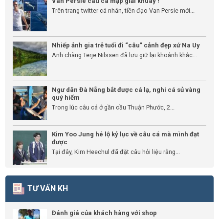
Van Persie câu cá mập giải khuây !
Trên trang twitter cá nhân, tiền đạo Van Persie mới...
Nhiếp ảnh gia trẻ tuổi đi “câu” cảnh đẹp xứ Na Uy
Anh chàng Terje Nilssen đã lưu giữ lại khoảnh khắc...
Ngư dân Đà Nẵng bắt được cá lạ, nghi cá sủ vàng
quý hiếm
Trong lúc câu cá ở gần cầu Thuận Phước, 2...
Kim Yoo Jung hé lộ kỷ lục về câu cá mà mình đạt
được
Tại đây, Kim Heechul đã đặt câu hỏi liệu rằng...
TƯ VẤN KH
Đánh giá của khách hàng với shop