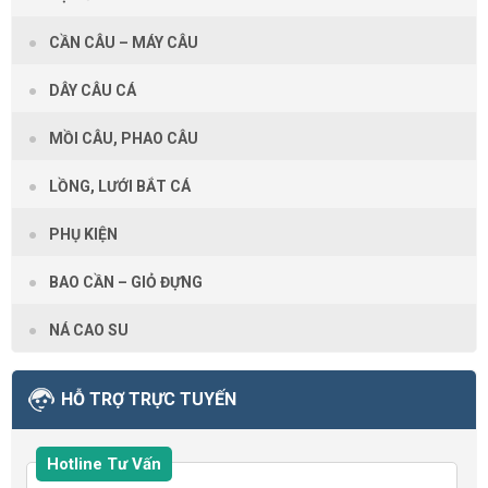
CẦN CÂU – MÁY CÂU
DÂY CÂU CÁ
MỒI CÂU, PHAO CÂU
LỒNG, LƯỚI BẮT CÁ
PHỤ KIỆN
BAO CẦN – GIỎ ĐỰNG
NÁ CAO SU
HỖ TRỢ TRỰC TUYẾN
Hotline Tư Vấn