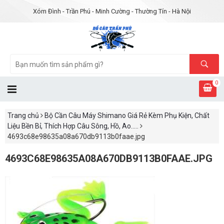
Xóm Đình - Trần Phú - Minh Cường - Thường Tín - Hà Nội
0
Trang chủ
Bộ Cần Câu Máy Shimano Giá Rẻ Kèm Phụ Kiện, Chất
Liệu Bền Bỉ, Thích Hợp Câu Sông, Hồ, Ao.....
4693c68e98635a08a670db9113b0faae.jpg
4693C68E98635A08A670DB9113B0FAAE.JPG