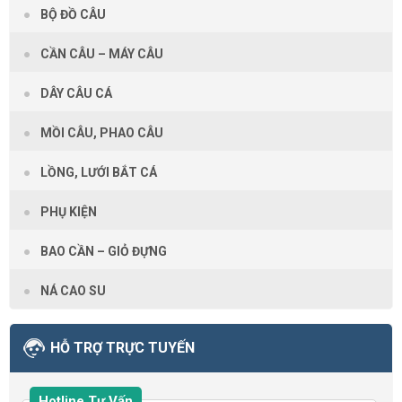
BỘ ĐỒ CÂU
CẦN CÂU – MÁY CÂU
DÂY CÂU CÁ
MỒI CÂU, PHAO CÂU
LỒNG, LƯỚI BẮT CÁ
PHỤ KIỆN
BAO CẦN – GIỎ ĐỰNG
NÁ CAO SU
HỖ TRỢ TRỰC TUYẾN
Hotline Tư Vấn