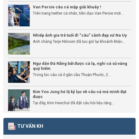
Van Persie câu cá mập giải khuây !
Trên trang twitter cá nhân, tiền đạo Van Persie mới...
Nhiếp ảnh gia trẻ tuổi đi “câu” cảnh đẹp xứ Na Uy
Anh chàng Terje Nilssen đã lưu giữ lại khoảnh khắc...
Ngư dân Đà Nẵng bắt được cá lạ, nghi cá sủ vàng
quý hiếm
Trong lúc câu cá ở gần cầu Thuận Phước, 2...
Kim Yoo Jung hé lộ kỷ lục về câu cá mà mình đạt
được
Tại đây, Kim Heechul đã đặt câu hỏi liệu rằng...
TƯ VẤN KH