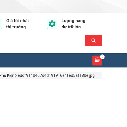
Giá tốt nhất
Lượng hàng
thị trường
dự trữ lớn
0
Phụ Kiện
eddf9140467d4d191916e4fed5af180e.jpg