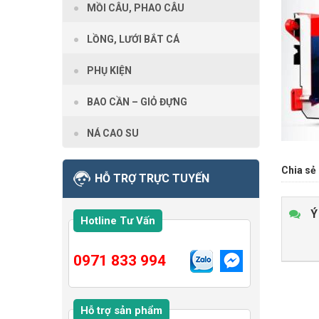
MỒI CÂU, PHAO CÂU
LỒNG, LƯỚI BẮT CÁ
PHỤ KIỆN
BAO CẦN – GIỎ ĐỰNG
NÁ CAO SU
Chia sẻ 
HỖ TRỢ TRỰC TUYẾN
Ý
Hotline Tư Vấn
0971 833 994
Hỗ trợ sản phẩm