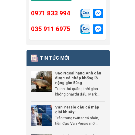
0971 833 994
035 911 6975
TIN TỨC MỚI
Sao Ngoại hạng Anh câu
được cá chép khổng lồ
nặng gần 50kg
Tranh thủ quãng thời gian
không phải thi đấu, Mark...
Van Persie câu cá mập
giải khuây !
Trên trang twitter cá nhân,
tiền đạo Van Persie mới...