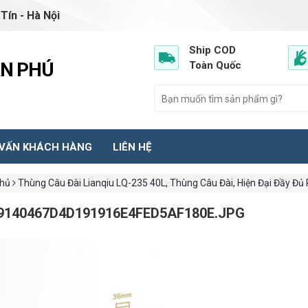
Tín - Hà Nội
Ship COD
ẦN PHÚ
Toàn Quốc
 VẤN KHÁCH HÀNG
LIÊN HỆ
chủ
Thùng Câu Đài Lianqiu LQ-235 40L, Thùng Câu Đài, Hiện Đại Đầy Đủ 
9140467D4D191916E4FED5AF180E.JPG