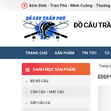
Xóm Đình - Trần Phú - Minh Cường - Thường 
ĐỒ CÂU TR
TRANG CHỦ
SẢN PHẨM
TIN TỨC
TƯ
Trang 
DANH MỤC SẢN PHẨM
EDDF
BỘ ĐỒ CÂU
CẦN CÂU – MÁY CÂU
DÂY CÂU CÁ