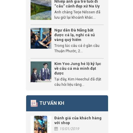
Nhiếp ảnh gia trẻ tuổi đi
“câu” cảnh đẹp xứ Na Uy
Anh chàng Terje Nilssen đã
lưu giữ lại khoảnh khắc...
Ngư dân Đà Nẵng bắt
được cá lạ, nghi cá sủ
vàng quý hiếm
Trong lúc câu cá ở gần cầu
Thuận Phước, 2...
Kim Yoo Jung hé lộ kỷ lục
về câu cá mà mình đạt
được
Tại đây, Kim Heechul đã đặt
câu hỏi liệu rằng...
TƯ VẤN KH
Đánh giá của khách hàng
với shop
15/01/2019