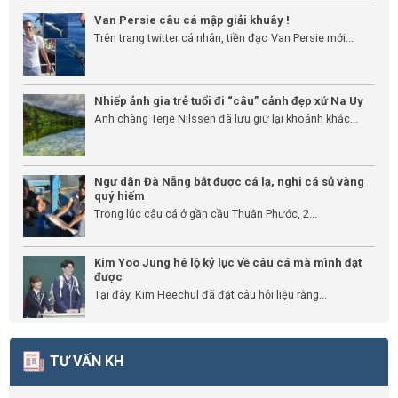
Van Persie câu cá mập giải khuây !
Trên trang twitter cá nhân, tiền đạo Van Persie mới...
Nhiếp ảnh gia trẻ tuổi đi “câu” cảnh đẹp xứ Na Uy
Anh chàng Terje Nilssen đã lưu giữ lại khoảnh khắc...
Ngư dân Đà Nẵng bắt được cá lạ, nghi cá sủ vàng
quý hiếm
Trong lúc câu cá ở gần cầu Thuận Phước, 2...
Kim Yoo Jung hé lộ kỷ lục về câu cá mà mình đạt
được
Tại đây, Kim Heechul đã đặt câu hỏi liệu rằng...
TƯ VẤN KH