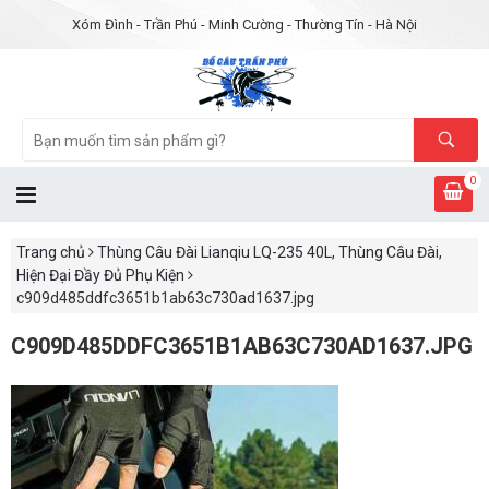
Xóm Đình - Trần Phú - Minh Cường - Thường Tín - Hà Nội
0
Trang chủ
Thùng Câu Đài Lianqiu LQ-235 40L, Thùng Câu Đài,
Hiện Đại Đầy Đủ Phụ Kiện
c909d485ddfc3651b1ab63c730ad1637.jpg
C909D485DDFC3651B1AB63C730AD1637.JPG