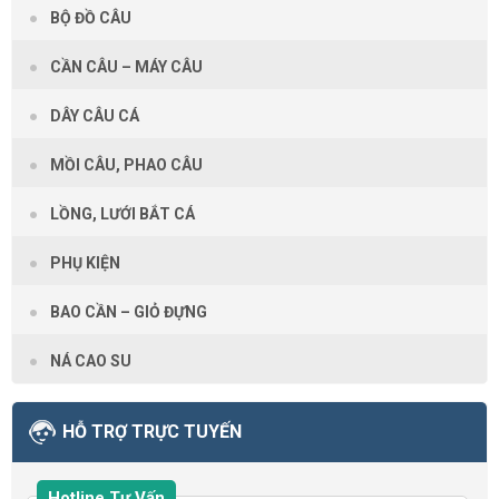
BỘ ĐỒ CÂU
CẦN CÂU – MÁY CÂU
DÂY CÂU CÁ
MỒI CÂU, PHAO CÂU
LỒNG, LƯỚI BẮT CÁ
PHỤ KIỆN
BAO CẦN – GIỎ ĐỰNG
NÁ CAO SU
HỖ TRỢ TRỰC TUYẾN
Hotline Tư Vấn